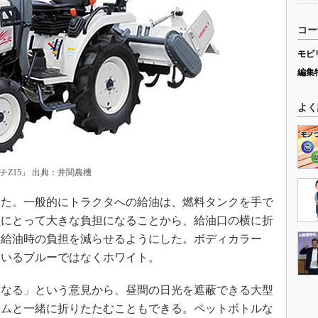
コー
モビ
編集
よく
Z15」 出典：井関農機
た。一般的にトラクタへの給油は、燃料タンクを手で
性にとって大きな負担になることから、給油口の横に折
、給油時の負担を減らせるようにした。ボディカラー
ているブルーではなくホワイト。
なる」という意見から、昼間の日光を遮蔽できる大型
ームと一緒に折りたたむこともできる。ペットボトルな