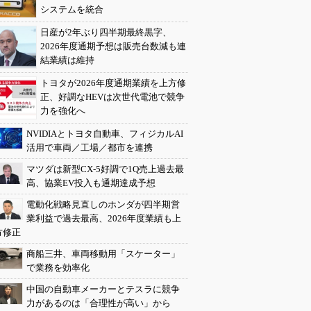
システムを統合
日産が2年ぶり四半期最終黒字、
2026年度通期予想は販売台数減も連
結業績は維持
トヨタが2026年度通期業績を上方修
正、好調なHEVは次世代電池で競争
力を強化へ
NVIDIAとトヨタ自動車、フィジカルAI
活用で車両／工場／都市を連携
マツダは新型CX-5好調で1Q売上過去最
高、協業EV投入も通期達成予想
電動化戦略見直しのホンダが四半期営
業利益で過去最高、2026年度業績も上
方修正
商船三井、車両移動用「スケーター」
で業務を効率化
中国の自動車メーカーとテスラに競争
力があるのは「合理性が高い」から