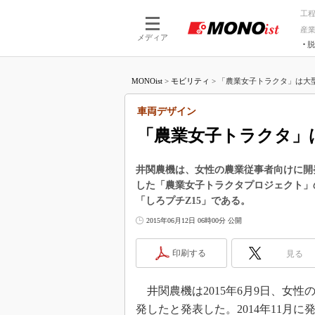
工
産
メディア
脱
つながる技術
AI×技術
MONOist
>
モビリティ
>
「農業女子トラクタ」は大型
つながる工場
AI×設備
つながるサービ
Physical
車両デザイン
「農業女子トラクタ」
井関農機は、女性の農業従事者向けに開発
した「農業女子トラクタプロジェクト」
「しろプチZ15」である。
2015年06月12日 06時00分 公開
印刷する
見る
井関農機は2015年6月9日、女
発したと発表した。2014年11月