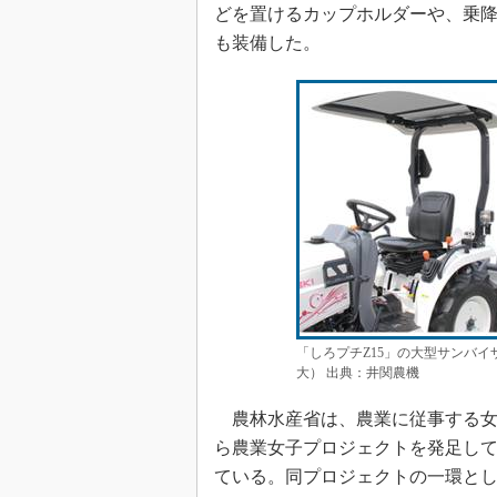
どを置けるカップホルダーや、乗
も装備した。
「しろプチZ15」の大型サンバ
大） 出典：井関農機
農林水産省は、農業に従事する女性
ら農業女子プロジェクトを発足し
ている。同プロジェクトの一環と