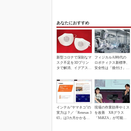
あなたにおすすめ
新型コロナで深刻なマ
フィジカルAI時代の
スク不足を3Dプリン
ロボティクス新標準、
タで解消、イグアスが
安全性は「後付け」で
3Dマスクを開発
なく「設計の核心」
インテル“ヤマネコ”の
現場の作業効率やミス
実力は？／「Renesas 3
を改善 XRグラス
65」は3カ月かかる作
「MiRZA」が可能に
業が1...
するピッキングDX
の...