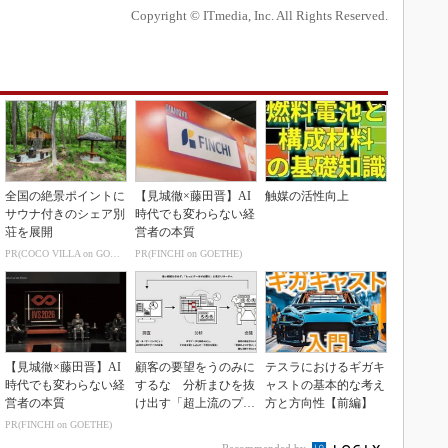
Copyright © ITmedia, Inc. All Rights Reserved.
全国の絶景ポイントに
【見城徹×藤田晋】AI
触媒の活性向上
サウナ付きのシェア別
時代でも変わらない経
荘を展開
営者の本質
PR(COCO VILLA on GOETHE)
PR(FINCHI on GOETHE)
【見城徹×藤田晋】AI
顧客の要望をうのみに
テスラにおけるギガキ
時代でも変わらない経
するな 分析まひを抜
ャストの基本的な考え
営者の本質
け出す「超上流のプロ
方と方向性【前編】
トタイピング」
PR(FINCHI on GOETHE)