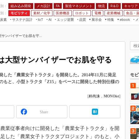
程別：
組み込み開発
メカ設計
製造マネジメント
物流
R＆D
キャリア
FA
業別：
モビリティ
素材／化学
医療機器
ロボット
電機
産業機械
食品・
炭素
サステナ設計
エッジ逆襲
品質
展示会
特集
メ
IoT
AI
ebook
伝承
組み込み開発
CEATEC
読者調査まとめ
編集後記
サンバイザーでお肌を守...
JIMTOF
保全
メカ設計
つながるクルマ
組込み/エッジ コンピューティング
ス
 AI
製造マネジメント
5G
展＆IoT/5Gソリューション展
VR／AR
FA
は大型サンバイザーでお肌を守る
IIFES
モビリティ
フィールドサービス
国際ロボット展
素材／化学
FPGA
した「農業女子トラクタ」を開発した。2014年11月に発足
モビ
ジャパンモビリティショー
のもと、小型トラクタ「Z15」をベースに開発した特別仕様の
組み込み画像技術
TECHNO-FRONTIER
組み込みモデリング
[
朴尚洙
，
MONOist
]
人テク展
Windows Embedded
スマート工場EXPO
Share
車載ソフト開発
EdgeTech+
ISO26262
日本ものづくりワールド
性の農業従事者向けに開発した「農業女子トラクタ」を開
無償設計ツール
AUTOMOTIVE WORLD
に発足した「農業女子トラクタプロジェクト」のもと、小