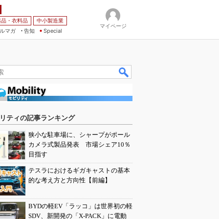
薬品・衣料品
中小製造業
マイページ
ルマガ
告知
Special
リティの記事ランキング
狭小な駐車場に、シャープがポール
カメラ式製品発表 市場シェア10％
目指す
テスラにおけるギガキャストの基本
的な考え方と方向性【前編】
BYDの軽EV「ラッコ」は世界初の軽
SDV、新開発の「X-PACK」に電動