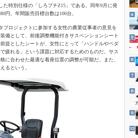
3Dプリンタ
した特別仕様の「しろプチZ15」である。同年9月に発
産業オープンネット展
デジタルツインとCAE
1480円。年間販売目標台数は100台。
S＆OP
タプロジェクトに参加する女性の農業従事者の意見を
インダストリー4.0
用装備として、前後調整機能付きサスペンションシート
イノベーション
を前提としたシートが、女性にとって「ハンドルやペダ
製造業ビッグデータ
業で疲れる」という課題に対応するためのものだ。サス
体格に合わせた最適な着座位置の調整が可能だ。また、
メイドインジャパン
行えるという。
植物工場
知財マネジメント
海外生産
グローバル設計・開発
制御セキュリティ
新型コロナへの対応