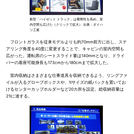
新型「ハイゼット トラック」は乗降性を高め、室
内空間も広げた（クリックで拡大） 出典：ダイハ
ツ工業
フロントガラスを従来モデルよりも約70mm前方に出し、ステ
アリング角度を40度に変更することで、キャビンの室内空間も
広がった。運転席のシートスライド量は140mmとなり、ドライ
バーの着座可能身長も173cmから180cmまで拡大した。
室内収納はさまざまな仕事道具を収納できるよう、リングファ
イルが入るグローブボックスや、1lサイズの紙パックを置いてお
けるセンターカップホルダーなど20カ所を設定。総収納容量は
21lに達する。