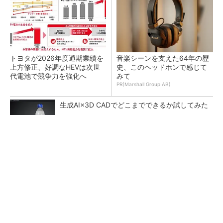
トヨタが2026年度通期業績を
音楽シーンを支えた64年の歴
上方修正、好調なHEVは次世
史、このヘッドホンで感じて
代電池で競争力を強化へ
みて
PR(Marshall Group AB)
生成AI×3D CADでどこまでできるか試してみた
新型コロナで深刻なマスク不足を3Dプリンタ
で解消、イグアスが3Dマスクを開発
最大0.03mmの精度、黒色／光沢素材にも対応
する4モード3Dスキャナー