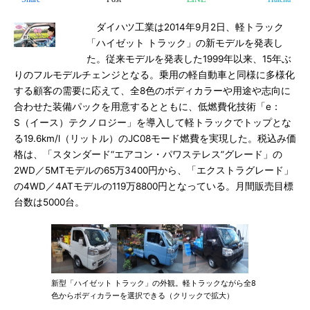
ダイハツ工業は2014年9月2日、軽トラック
「ハイゼット トラック」の新モデルを発表し
た。従来モデルを発表した1999年以来、15年ぶ
りのフルモデルチェンジとなる。乗用の軽自動車と同様に多様化
する顧客の需要に応えて、全8色のボディカラーや用途や志向に
合わせた装備パックを用意するとともに、低燃費化技術「e：
S（イース）テクノロジー」を導入して軽トラックでトップとな
る19.6km/l（リットル）のJC08モード燃費を実現した。税込み価
格は、「スタンダード“エアコン・パワステレス”グレード」の
2WD／5MTモデルの65万3400円から、「エクストラグレード」
の4WD／4ATモデルの119万8800円となっている。月間販売目標
台数は5000台。
新型「ハイゼット トラック」の外観。軽トラックながら全8
色からボディカラーを選択できる（クリックで拡大）