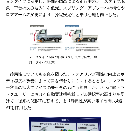
ョンタイプに変更し、路面の凹凸による走行中のノーズダイブ現
象（車台の沈み込み）を低減。スプリング・アブソーバの特性や
ロアアームの変更により、操縦安定性と乗り心地も向上した。
ノーズダイブ現象の低減（クリックで拡大） 出
典：ダイハツ工業
静粛性についても改良を図った。ステアリング剛性の向上とボ
ディ感度の改善によって音を伝わりにくくするとともに、マフラ
ー容量の拡大でノイズの発生そのものも抑制した。さらに軽トラ
ックユーザーにおける自動変速機搭載モデル選択率の高まりを受
けて、従来の3速ATに替えて、より静粛性が高い電子制御式4速
ATを採用した。