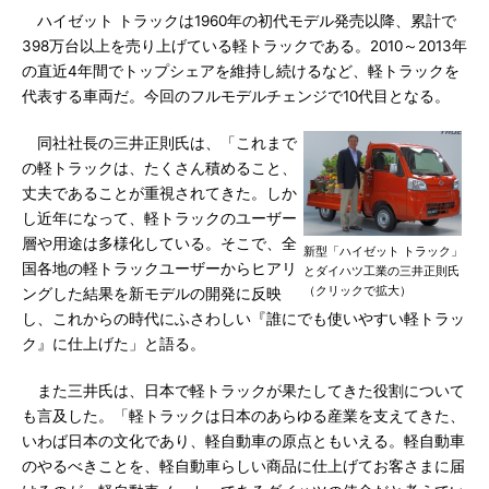
ハイゼット トラックは1960年の初代モデル発売以降、累計で
398万台以上を売り上げている軽トラックである。2010～2013年
の直近4年間でトップシェアを維持し続けるなど、軽トラックを
代表する車両だ。今回のフルモデルチェンジで10代目となる。
同社社長の三井正則氏は、「これまで
の軽トラックは、たくさん積めること、
丈夫であることが重視されてきた。しか
し近年になって、軽トラックのユーザー
層や用途は多様化している。そこで、全
新型「ハイゼット トラック」
国各地の軽トラックユーザーからヒアリ
とダイハツ工業の三井正則氏
（クリックで拡大）
ングした結果を新モデルの開発に反映
し、これからの時代にふさわしい『誰にでも使いやすい軽トラッ
ク』に仕上げた」と語る。
また三井氏は、日本で軽トラックが果たしてきた役割について
も言及した。「軽トラックは日本のあらゆる産業を支えてきた、
いわば日本の文化であり、軽自動車の原点ともいえる。軽自動車
のやるべきことを、軽自動車らしい商品に仕上げてお客さまに届