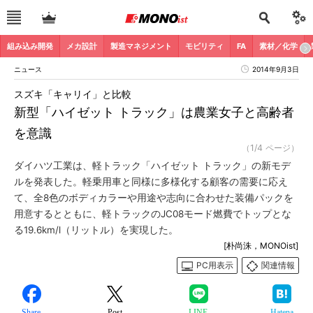
組み込み開発
メカ設計
製造マネジメント
モビリティ
FA
素材／化学
ニュース
2014年9月3日
スズキ「キャリイ」と比較
新型「ハイゼット トラック」は農業女子と高齢者
を意識
（1/4 ページ）
ダイハツ工業は、軽トラック「ハイゼット トラック」の新モデ
ルを発表した。軽乗用車と同様に多様化する顧客の需要に応え
て、全8色のボディカラーや用途や志向に合わせた装備パックを
用意するとともに、軽トラックのJC08モード燃費でトップとな
る19.6km/l（リットル）を実現した。
[朴尚洙，MONOist]
PC用表示
関連情報
Share
Post
LINE
Hatena