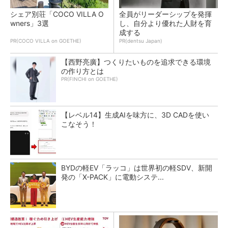
シェア別荘「COCO VILLA O
全員がリーダーシップを発揮
wners」3選
し、自分より優れた人財を育
成する
PR(COCO VILLA on GOETHE)
PR(dentsu Japan)
【西野亮廣】つくりたいものを追求できる環境
の作り方とは
PR(FINCHI on GOETHE)
【レベル14】生成AIを味方に、3D CADを使い
こなそう！
BYDの軽EV「ラッコ」は世界初の軽SDV、新開
発の「X-PACK」に電動システ...