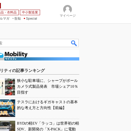
薬品・衣料品
中小製造業
マイページ
ルマガ
告知
Special
リティの記事ランキング
狭小な駐車場に、シャープがポール
カメラ式製品発表 市場シェア10％
目指す
テスラにおけるギガキャストの基本
的な考え方と方向性【前編】
BYDの軽EV「ラッコ」は世界初の軽
SDV、新開発の「X-PACK」に電動