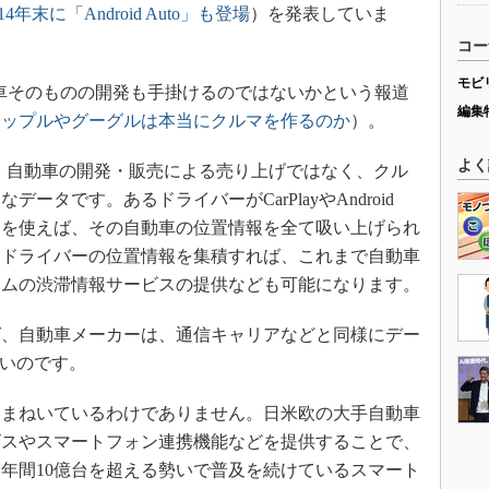
末に「Android Auto」も登場
）を発表していま
コー
モビ
が自動車そのものの開発も手掛けるのではないかという報道
編集
アップルやグーグルは本当にクルマを作るのか
）。
よく
るのは、自動車の開発・販売による売り上げではなく、クル
タです。あるドライバーがCarPlayやAndroid
ョンを使えば、その自動車の位置情報を全て吸い上げられ
たドライバーの位置情報を集積すれば、これまで自動車
イムの渋滞情報サービスの提供なども可能になります。
、自動車メーカーは、通信キャリアなどと同様にデー
ないのです。
まねいているわけでありません。日米欧の大手自動車
ビスやスマートフォン連携機能などを提供することで、
年間10億台を超える勢いで普及を続けているスマート