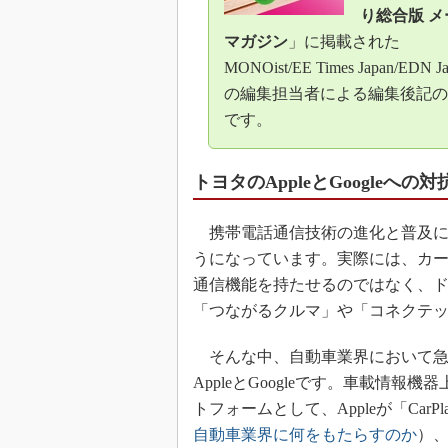
り総合版 メ
マガジン
」に掲載された
MONOist/EE Times Japan/EDN J
の編集担当者による編集後記の
です。
トヨタのAppleとGoogleへ
携帯電話通信技術の進化と普及に
うになっています。実際には、カ
通信機能を持たせるのではなく、
「つながるクルマ」や「コネクテ
そんな中、自動車業界において急
AppleとGoogleです。車載情
トフォームとして、Appleが「CarPl
自動車業界に何をもたらすのか
）、G