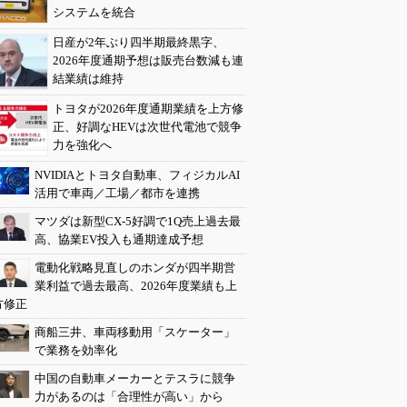
システムを統合
日産が2年ぶり四半期最終黒字、
2026年度通期予想は販売台数減も連
結業績は維持
トヨタが2026年度通期業績を上方修
正、好調なHEVは次世代電池で競争
力を強化へ
NVIDIAとトヨタ自動車、フィジカルAI
活用で車両／工場／都市を連携
マツダは新型CX-5好調で1Q売上過去最
高、協業EV投入も通期達成予想
電動化戦略見直しのホンダが四半期営
業利益で過去最高、2026年度業績も上
方修正
商船三井、車両移動用「スケーター」
で業務を効率化
中国の自動車メーカーとテスラに競争
力があるのは「合理性が高い」から