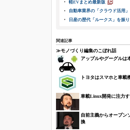
軽EVまとめ最新版
自動車業界の「クラウド活用」
日産の歴代「ルークス」を振り
関連記事
≫モノづくり編集のこぼれ話
アップルやグーグルは
トヨタはスマホと車載機の
車載Linux開発に注
自前主義からオープン
換