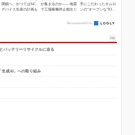
閉鎖へ、かつてはSiC
が集まるのか――地震
手にこだわったオムロ
デバイス生産の計画も
で工場稼働停止相次ぐ
ンの“オープンな”IO-L
inkマスター
Recommended by
PR
造とバッテリーリサイクルに迫る
「生成AI」への取り組み