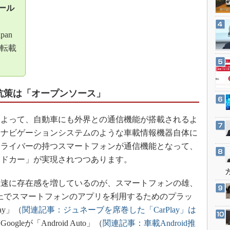
3Dプリンタ
ール
産業オープンネット展
デジタルツインとCAE
apan
S＆OP
転載
インダストリー4.0
イノベーション
製造業ビッグデータ
の対抗策は「オープンソース」
メイドインジャパン
植物工場
よって、自動車にも外界との通信機能が搭載されるよ
知財マネジメント
ーナビゲーションシステムのような車載情報機器自体に
ドライバーの持つスマートフォンが通信機能となって、
海外生産
ッドカー」が実現されつつあります。
グローバル設計・開発
制御セキュリティ
速に存在感を増しているのが、スマートフォンの雄、
新型コロナへの対応
報機器上でスマートフォンのアプリを利用するためのプラッ
ay」（
関連記事：ジュネーブを席巻した「CarPlay」は
oogleが「Android Auto」（
関連記事：車載Android推