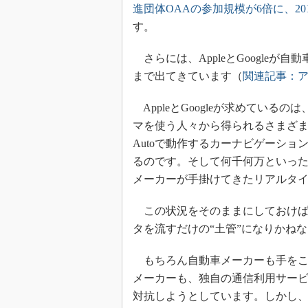
進団体OAAの参加規模が6倍に、2014年
す。
さらには、AppleとGoogle
まで出てきています（
関連記事：
AppleとGoogleが求めてい
マを使う人々から得られるさまざまなデー
Autoで動作するカーナビゲーシ
るのです。そして何千何万といっ
メーカーが手掛けてきたリアルタ
この状況をそのままにしておけば
タを流すだけの“土管”になりかね
もちろん自動車メーカーも手をこ
メーカーも、独自の通信利用サー
対抗しようとしています。しかし、