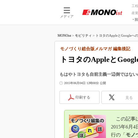
工
産
メディア
脱
つながる技術
AI×技術
MONOist
>
モビリティ
>
トヨタのAppleとGoogle
つながる工場
AI×設備
つながるサービ
Physical
モノづくり総合版メルマガ 編集後記
トヨタのAppleとGo
もはやトヨタも自前主義一辺倒ではない
2015年06月04日 12時00分 公開
印刷する
見る
この記事
2015年6月
行の「
モノ