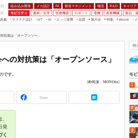
程別：
組み込み開発
メカ設計
製造マネジメント
物流
R＆D
キャリア
FA
業別：
モビリティ
素材／化学
医療機器
ロボット
電機
産業機械
食品・
炭素
サステナ設計
エッジ逆襲
品質
展示会
特集
メ
IoT
AI
ebook
伝承
組み込み開発
CEATEC
読者調査まとめ
編集後記
への対抗策は「オープンソー...
JIMTOF
保全
メカ設計
つながるクルマ
組込み/エッジ コンピューティング
ス
 AI
製造マネジメント
5G
展＆IoT/5Gソリューション展
VR／AR
FA
ogleへの対抗策は「オープンソース」
IIFES
モビリティ
フィールドサービス
国際ロボット展
素材／化学
FPGA
のです。
モビ
ジャパンモビリティショー
[
朴尚洙
，
MONOist
]
組み込み画像技術
TECHNO-FRONTIER
組み込みモデリング
人テク展
Share
Windows Embedded
スマート工場EXPO
車載ソフト開発
EdgeTech+
は、
ISO26262
日本ものづくりワールド
4日発
無償設計ツール
づく
AUTOMOTIVE WORLD