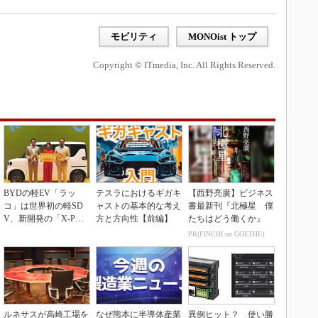
モビリティ
MONOist トップ
Copyright © ITmedia, Inc. All Rights Reserved.
BYDの軽EV「ラッ
テスラにおけるギガキ
【西野亮廣】ビジネス
コ」は世界初の軽SD
ャストの基本的な考え
書最新刊『北極星 僕
V、新開発の「X-PAC
方と方向性【前編】
たちはどう働くか』
K」に電動システ...
PR(FINCHI on GOETHE)
ルネサスが高崎工場を
なぜ熊本に半導体産業
異例ヒット？ 使い勝