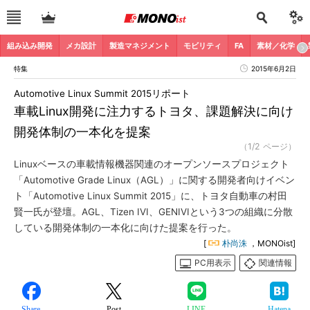
組み込み開発
メカ設計
製造マネジメント
モビリティ
FA
素材／化学
特集
2015年6月2日
Automotive Linux Summit 2015リポート
車載Linux開発に注力するトヨタ、課題解決に向け
開発体制の一本化を提案
（1/2 ページ）
Linuxベースの車載情報機器関連のオープンソースプロジェクト
「Automotive Grade Linux（AGL）」に関する開発者向けイベン
ト「Automotive Linux Summit 2015」に、トヨタ自動車の村田
賢一氏が登壇。AGL、Tizen IVI、GENIVIという3つの組織に分散
している開発体制の一本化に向けた提案を行った。
[
朴尚洙
，MONOist]
PC用表示
関連情報
Share
Post
LINE
Hatena