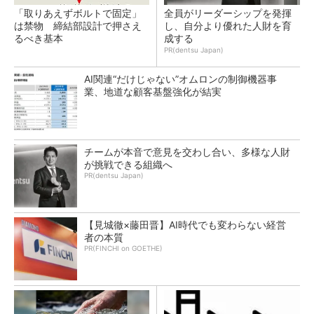
「取りあえずボルトで固定」
全員がリーダーシップを発揮
は禁物 締結部設計で押さえ
し、自分より優れた人財を育
るべき基本
成する
PR(dentsu Japan)
AI関連“だけじゃない”オムロンの制御機器事
業、地道な顧客基盤強化が結実
チームが本音で意見を交わし合い、多様な人財
が挑戦できる組織へ
PR(dentsu Japan)
【見城徹×藤田晋】AI時代でも変わらない経営
者の本質
PR(FINCHI on GOETHE)