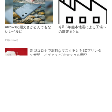
arrowsの頑丈さがとんでもな
令和8年熊本地震による工場へ
いレベルに
の影響まとめ
PR(arrows)
新型コロナで深刻なマスク不足を3Dプリンタ
で解消、イグアスが3Dマスクを開発
【レベル14】生成AIを味方に、3D CADを使い
こなそう！
狭小な駐車場に、シャープがポールカメラ式製
品発表 市場シェア10％目指す