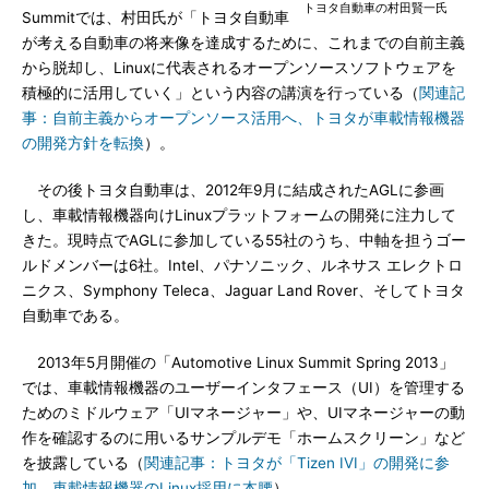
トヨタ自動車の村田賢一氏
Summitでは、村田氏が「トヨタ自動車
が考える自動車の将来像を達成するために、これまでの自前主義
から脱却し、Linuxに代表されるオープンソースソフトウェアを
積極的に活用していく」という内容の講演を行っている（
関連記
事：自前主義からオープンソース活用へ、トヨタが車載情報機器
の開発方針を転換
）。
その後トヨタ自動車は、2012年9月に結成されたAGLに参画
し、車載情報機器向けLinuxプラットフォームの開発に注力して
きた。現時点でAGLに参加している55社のうち、中軸を担うゴー
ルドメンバーは6社。Intel、パナソニック、ルネサス エレクトロ
ニクス、Symphony Teleca、Jaguar Land Rover、そしてトヨタ
自動車である。
2013年5月開催の「Automotive Linux Summit Spring 2013」
では、車載情報機器のユーザーインタフェース（UI）を管理する
ためのミドルウェア「UIマネージャー」や、UIマネージャーの動
作を確認するのに用いるサンプルデモ「ホームスクリーン」など
を披露している（
関連記事：トヨタが「Tizen IVI」の開発に参
加、車載情報機器のLinux採用に本腰
）。