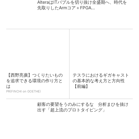
AlteraはITバブルを切り抜け全盛期へ、時代を
先取りしたArmコア＋FPGA...
【西野亮廣】つくりたいもの
テスラにおけるギガキャスト
を追求できる環境の作り方と
の基本的な考え方と方向性
は
【前編】
PR(FINCHI on GOETHE)
顧客の要望をうのみにするな 分析まひを抜け
出す「超上流のプロトタイピング」
ソニーグループはイメージセンサーが過去最高