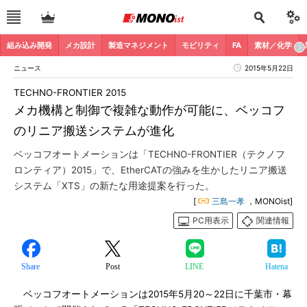
組み込み開発
メカ設計
製造マネジメント
モビリティ
FA
素材／化学
ニュース
2015年5月22日
TECHNO-FRONTIER 2015
メカ機構と制御で複雑な動作が可能に、ベッコフ
のリニア搬送システムが進化
ベッコフオートメーションは「TECHNO-FRONTIER（テクノフ
ロンティア）2015」で、EtherCATの強みを生かしたリニア搬送
システム「XTS」の新たな用途提案を行った。
[
三島一孝
，MONOist]
PC用表示
関連情報
Share
Post
LINE
Hatena
ベッコフオートメーションは2015年5月20～22日に千葉市・幕