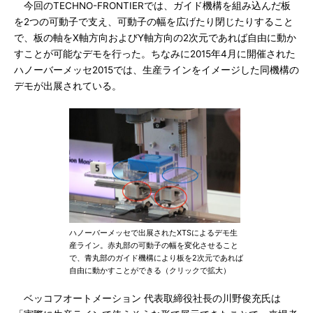
今回のTECHNO-FRONTIERでは、ガイド機構を組み込んだ板
を2つの可動子で支え、可動子の幅を広げたり閉じたりすること
で、板の軸をX軸方向およびY軸方向の2次元であれば自由に動か
すことが可能なデモを行った。ちなみに2015年4月に開催された
ハノーバーメッセ2015では、生産ラインをイメージした同機構の
デモが出展されている。
ハノーバーメッセで出展されたXTSによるデモ生
産ライン。赤丸部の可動子の幅を変化させること
で、青丸部のガイド機構により板を2次元であれば
自由に動かすことができる（クリックで拡大）
ベッコフオートメーション 代表取締役社長の川野俊充氏は