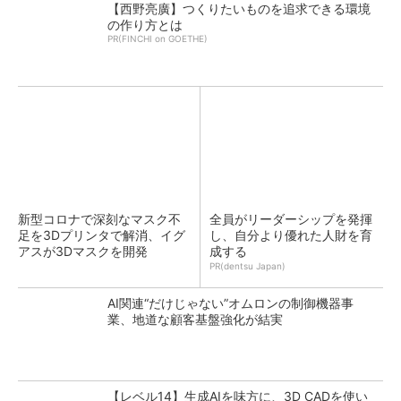
【西野亮廣】つくりたいものを追求できる環境
の作り方とは
PR(FINCHI on GOETHE)
新型コロナで深刻なマスク不
全員がリーダーシップを発揮
足を3Dプリンタで解消、イグ
し、自分より優れた人財を育
アスが3Dマスクを開発
成する
PR(dentsu Japan)
AI関連“だけじゃない”オムロンの制御機器事
業、地道な顧客基盤強化が結実
【レベル14】生成AIを味方に、3D CADを使い