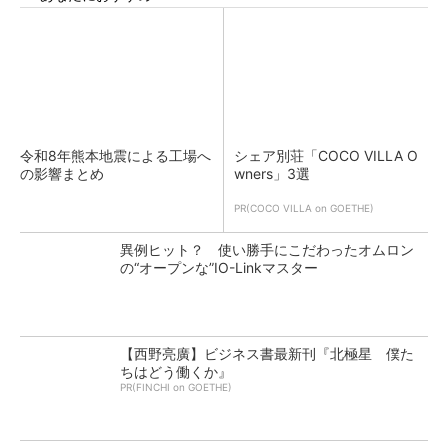
令和8年熊本地震による工場へ
シェア別荘「COCO VILLA O
の影響まとめ
wners」3選
PR(COCO VILLA on GOETHE)
異例ヒット？ 使い勝手にこだわったオムロン
の“オープンな”IO-Linkマスター
【西野亮廣】ビジネス書最新刊『北極星 僕た
ちはどう働くか』
PR(FINCHI on GOETHE)