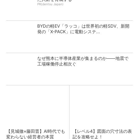
PR(dentsu Japan)
BYDの軽EV「ラッコ」は世界初の軽SDV、新開
発の「X-PACK」に電動システ...
なぜ熊本に半導体産業が集まるのか――地震で
工場稼働停止相次ぐ
【見城徹×藤田晋】AI時代でも
【レベル4】図面の穴寸法の表
変わらない経営者の本質
記を攻略せよ！