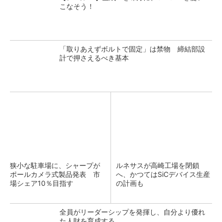
こなそう！
「取りあえずボルトで固定」は禁物 締結部設
計で押さえるべき基本
狭小な駐車場に、シャープが
ルネサスが高崎工場を閉鎖
ポールカメラ式製品発表 市
へ、かつてはSiCデバイス生産
場シェア10％目指す
の計画も
全員がリーダーシップを発揮し、自分より優れ
た人財を育成する