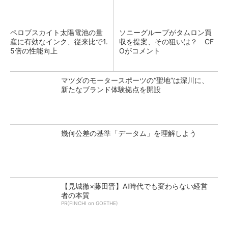
ペロブスカイト太陽電池の量
ソニーグループがタムロン買
産に有効なインク、従来比で1.
収を提案、その狙いは？ CF
5倍の性能向上
Oがコメント
マツダのモータースポーツの“聖地”は深川に、
新たなブランド体験拠点を開設
幾何公差の基準「データム」を理解しよう
【見城徹×藤田晋】AI時代でも変わらない経営
者の本質
PR(FINCHI on GOETHE)