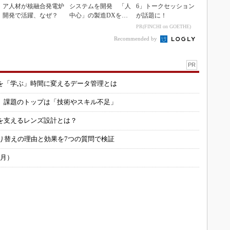
ア人材が核融合発電炉
システムを開発 「人
6」トークセッション
開発で活躍、なぜ？
中心」の製造DXを自
が話題に！
走させた3社の方法
PR(FINCHI on GOETHE)
Recommended by
PR
を「学ぶ」時間に変えるデータ管理とは
用 課題のトップは「技術やスキル不足」
を支えるレンズ設計とは？
り替えの理由と効果を7つの質問で検証
6月）