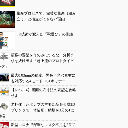
量産プロセスで、完璧な量産（組み
立て）と検査ができない理由
3D技術が変えた「靴選び」の常識
顧客の要望をうのみにするな 分析ま
ひを抜け出す「超上流のプロトタイピ
ング」
最大0.03mmの精度、黒色／光沢素材に
も対応する4モード3Dスキャナー
【レベル4】図面の穴寸法の表記を攻略
せよ！
老朽化したポンプの主要部品を金属3D
プリンタで一体造形、納期を3分の1に
短縮
新型コロナで深刻なマスク不足を3Dプ