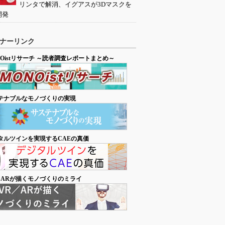
リンタで解消、イグアスが3Dマスクを
開発
ナーリンク
NOistリサーチ ～読者調査レポートまとめ～
テナブルなモノづくりの実現
タルツインを実現するCAEの真価
／ARが描くモノづくりのミライ