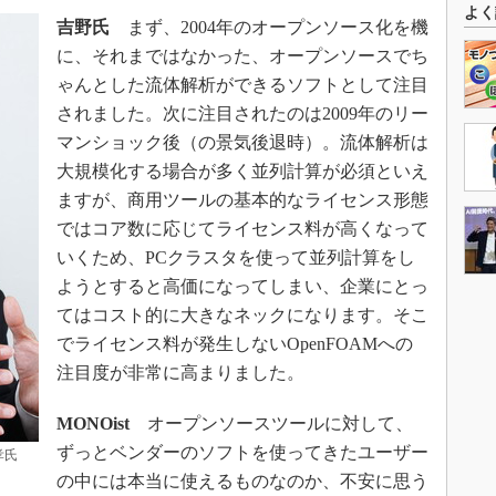
よく
吉野氏
まず、2004年のオープンソース化を機
に、それまではなかった、オープンソースでち
ゃんとした流体解析ができるソフトとして注目
されました。次に注目されたのは2009年のリー
マンショック後（の景気後退時）。流体解析は
大規模化する場合が多く並列計算が必須といえ
ますが、商用ツールの基本的なライセンス形態
ではコア数に応じてライセンス料が高くなって
いくため、PCクラスタを使って並列計算をし
ようとすると高価になってしまい、企業にとっ
てはコスト的に大きなネックになります。そこ
でライセンス料が発生しないOpenFOAMへの
注目度が非常に高まりました。
MONOist
オープンソースツールに対して、
ずっとベンダーのソフトを使ってきたユーザー
孝氏
の中には本当に使えるものなのか、不安に思う