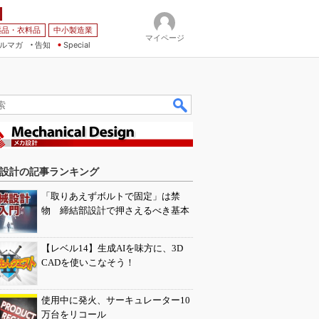
薬品・衣料品
中小製造業
マイページ
ルマガ
告知
Special
設計の記事ランキング
「取りあえずボルトで固定」は禁
物 締結部設計で押さえるべき基本
【レベル14】生成AIを味方に、3D
CADを使いこなそう！
使用中に発火、サーキュレーター10
万台をリコール