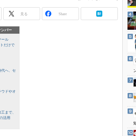
3Dプリンタ
産業オープンネット展
デジタルツインとCAE
見る
Share
S＆OP
ナンバー
インダストリー4.0
ツール
イノベーション
ストだけで
製造業ビッグデータ
メイドインジャパン
植物工場
時代へ、セ
知財マネジメント
海外生産
ラウドやオ
グローバル設計・開発
制御セキュリティ
加工まで、
新型コロナへの対応
Eの活用