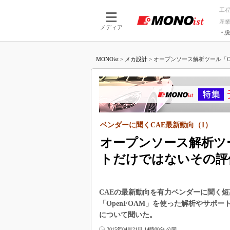
工
産
メディア
脱
つながる技術
AI×技術
MONOist
>
メカ設計
>
オープンソース解析ツール「Ope
つながる工場
AI×設備
つながるサービ
Physical
ベンダーに聞くCAE最新動向（1）
オープンソース解析ツー
トだけではないその評
CAEの最新動向を有力ベンダーに聞く
「OpenFOAM」を使った解析やサポー
について聞いた。
2015年04月21日 14時00分 公開