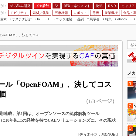
程別：
組み込み開発
メカ設計
製造マネジメント
物流
R＆D
キャリア
FA
業別：
モビリティ
素材／化学
医療機器
ロボット
電機
産業機械
食品・
炭素
サステナ設計
エッジ逆襲
品質
展示会
特集
メ
IoT
AI
ebook
伝承
組み込み開発
CEATEC
読者調査まとめ
編集後記
nFOAM」、決してコス...
JIMTOF
保全
メカ設計
つながるクルマ
組込み/エッジ コンピューティング
ス
 AI
製造マネジメント
5G
展＆IoT/5Gソリューション展
VR／AR
FA
IIFES
モビリティ
フィールドサービス
国際ロボット展
素材／化学
FPGA
メカ
ジャパンモビリティショー
組み込み画像技術
ル「OpenFOAM」、決してコス
TECHNO-FRONTIER
組み込みモデリング
価
人テク展
（1/3 ページ）
Windows Embedded
スマート工場EXPO
車載ソフト開発
短期連載。第1回は、オープンソースの流体解析ツール
EdgeTech+
ISO26262
トに10年以上の経験を持つCAEソリューションズに、その現状
日本ものづくりワールド
無償設計ツール
AUTOMOTIVE WORLD
[
佐々木千之
，
MONOist
]