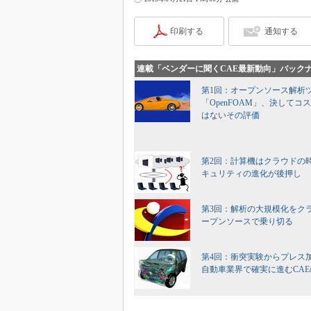
印刷する
通知する
連載「ベンダーに聞くCAE最新動向」バック
第1回：オープンソース解析
「OpenFOAM」、決してコ
はないその評価
第2回：計算機はクラウドの
キュリティの進化が後押し
第3回：解析の大規模化をク
ープンソースで乗り切る
第4回：衝突実験からプレス
自動車業界で確実に進むCA