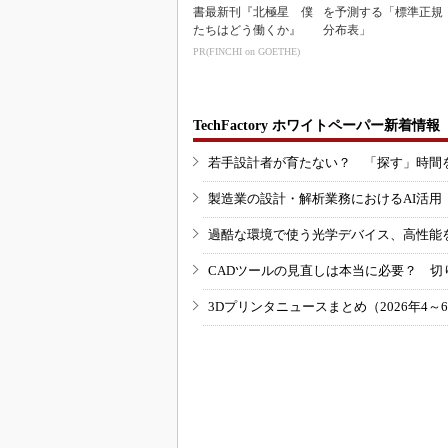
書最新刊『北極星 僕
を予測する「標準正規
たちはどう働くか』
分布表」
PR(FINCHI on GOETHE)
TechFactory ホワイトペーパー新着情報
若手設計者が育たない？ 「探す」時間
製造業の設計・解析業務におけるAI活
過酷な環境で使う光学デバイス、高性能
CADツールの見直しは本当に必要？ 切
3Dプリンタニュースまとめ（2026年4～