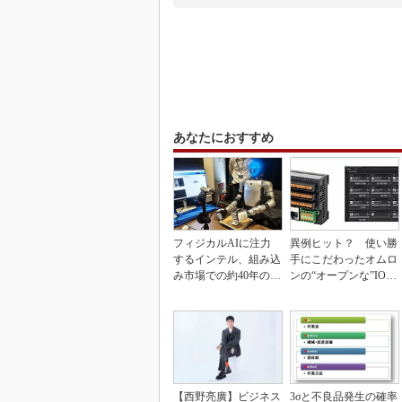
あなたにおすすめ
フィジカルAIに注力
異例ヒット？ 使い勝
するインテル、組み込
手にこだわったオムロ
み市場での約40年の実
ンの“オープンな”IO-L
績を生かせるか
inkマスター
【西野亮廣】ビジネス
3σと不良品発生の確率