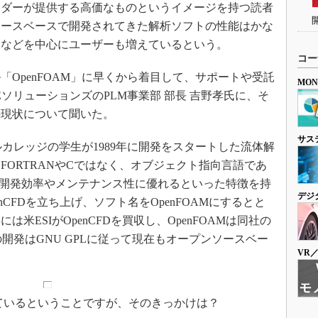
ダーが提供する高価なものというイメージを持つ読者
ソースベースで開発されてきた解析ソフトの性能はかな
門などを中心にユーザーも増えているという。
コー
OpenFOAM」に早くから着目して、サポートや受託
MO
EソリューションズのPLM事業部 部長 吉野孝氏に、そ
の現状について聞いた。
サス
ルカレッジの学生が1989年に開発をスタートした流体解
FORTRANやCではなく、オブジェクト指向言語であ
、開発効率やメンテナンス性に優れるといった特徴を持
デジ
nCFDを立ち上げ、ソフト名をOpenFOAMにするとと
は米ESIがOpenCFDを買収し、OpenFOAMは同社の
の開発はGNU GPLに従って現在もオープンソースベー
VR
れているということですが、そのきっかけは？