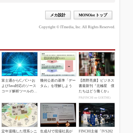
メカ設計
MONOist トップ
Copyright © ITmedia, Inc. All Rights Reserved.
富士通からC／C++お
幾何公差の基準「デー
【西野亮廣】ビジネス
よびJava対応のソース
タム」を理解しよう
書最新刊『北極星 僕
コード解析ツールの資
たちはどう働くか』
産を取得
PR(FINCHI on GOETHE)
定年退職した理系シニ
生成AIで現場社員が
FINCHI主催「IVS202