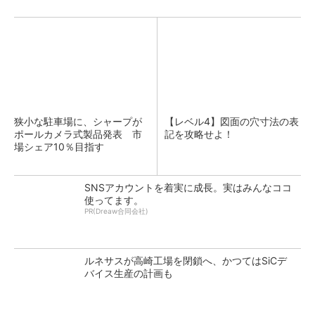
狭小な駐車場に、シャープが
【レベル4】図面の穴寸法の表
ポールカメラ式製品発表 市
記を攻略せよ！
場シェア10％目指す
SNSアカウントを着実に成長。実はみんなココ
使ってます。
PR(Dreaw合同会社)
ルネサスが高崎工場を閉鎖へ、かつてはSiCデ
バイス生産の計画も