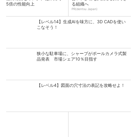
5倍の性能向上
る組織へ
PR(dentsu Japan)
【レベル14】生成AIを味方に、3D CADを使い
こなそう！
狭小な駐車場に、シャープがポールカメラ式製
品発表 市場シェア10％目指す
【レベル4】図面の穴寸法の表記を攻略せよ！