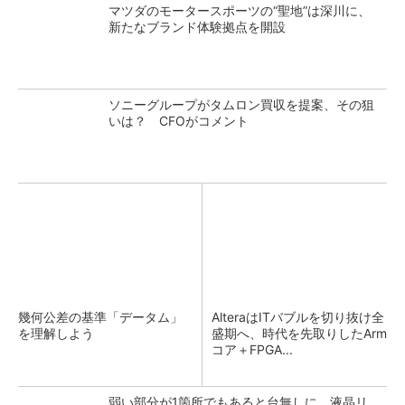
マツダのモータースポーツの“聖地”は深川に、
新たなブランド体験拠点を開設
ソニーグループがタムロン買収を提案、その狙
いは？ CFOがコメント
幾何公差の基準「データム」
AlteraはITバブルを切り抜け全
を理解しよう
盛期へ、時代を先取りしたArm
コア＋FPGA...
弱い部分が1箇所でもあると台無しに、液晶リ