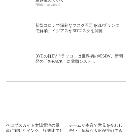
PR(dentsu Japan)
新型コロナで深刻なマスク不足を3Dプリンタ
で解消、イグアスが3Dマスクを開発
BYDの軽EV「ラッコ」は世界初の軽SDV、新開
発の「X-PACK」に電動システ...
ペロブスカイト太陽電池の量
チームが本音で意見を交わし
産に有効なインク、従来比で1.
合い、多様な人財が挑戦でき