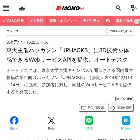
組み込み開発
メカ設計
製造マネジメント
モビリティ
FA
素材／化学
ニュース
2014年12月16日
3次元ツールニュース
東大主催ハッカソン「JPHACKS」に3D技術を体
感できるWebサービスAPIを提供、オートデスク
オートデスクは、東京大学本郷キャンパスで開催される国内最大
規模の学生向けハッカソン「JPHACKS」（会期：2014年12月13
～14日）に協賛。参加者に対し、同社のWebサービスAPIを提供
すると発表した。
[MONOist]
PC用表示
関連情報
Share
Post
LINE
Hatena