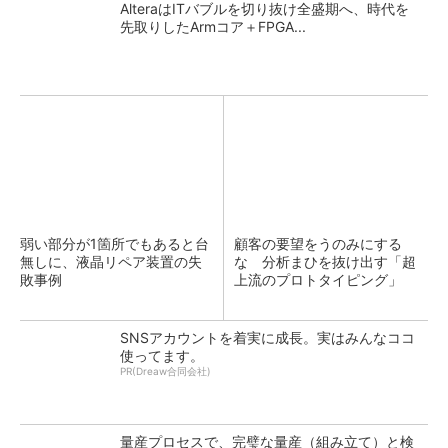
AlteraはITバブルを切り抜け全盛期へ、時代を
先取りしたArmコア＋FPGA...
弱い部分が1箇所でもあると台
顧客の要望をうのみにする
無しに、液晶リペア装置の失
な 分析まひを抜け出す「超
敗事例
上流のプロトタイピング」
SNSアカウントを着実に成長。実はみんなココ
使ってます。
PR(Dreaw合同会社)
量産プロセスで、完璧な量産（組み立て）と検