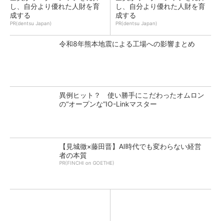
し、自分より優れた人財を育
し、自分より優れた人財を育
成する
成する
PR(dentsu Japan)
PR(dentsu Japan)
令和8年熊本地震による工場への影響まとめ
異例ヒット？ 使い勝手にこだわったオムロン
の“オープンな”IO-Linkマスター
【見城徹×藤田晋】AI時代でも変わらない経営
者の本質
PR(FINCHI on GOETHE)