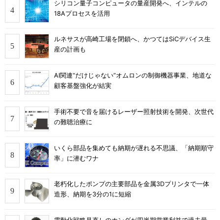
シリコン量子コンピュータの量産開発へ、インテルの
18Aプロセスを活用
ルネサスが高崎工場を閉鎖へ、かつてはSiCデバイス生
産の計画も
AI関連“だけじゃない”オムロンの制御機器事業、地道な
顧客基盤強化が結実
手術不要で音を届けるレーザー照射技術を開発、次世代
の難聴治療に
いくら部品を集めても納期が遅れる不思議、「納期順守
率」に潜むワナ
老朽化したポンプの主要部品を金属3Dプリンタで一体
造形、納期を3分の1に短縮