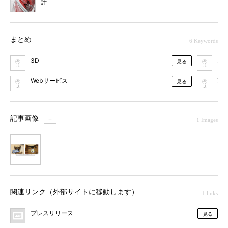
計
まとめ
6 Keywords
3D
オ
見る
Webサービス
東
見る
記事画像
＋
1 Images
1
関連リンク（外部サイトに移動します）
1 links
プレスリリース
見る