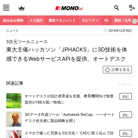
組み込み開発
メカ設計
製造マネジメント
モビリティ
FA
素材／化学
ニュース
2014年12月16日
3次元ツールニュース
東大主催ハッカソン「JPHACKS」に3D技術を体
感できるWebサービスAPIを提供、オートデスク
記事を見る
関連記事
3 Articles
オートデスクが設計者育成を支援、教育機関向け無償
読む
提供が188カ国／地域に
3Dデータ作成ツール「Autodesk ReCap」――オート
読む
デスク担当者に製品戦略を聞く
スマホで撮った写真も3次元化！ CADに取り込んで設
読む