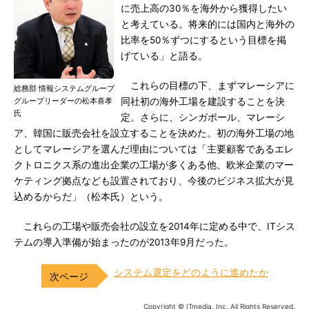
に売上高の30％を海外から獲得したい
と考えている。将来的には国内と海外の
比率を50％ずつにするという目標を掲
げている」と語る。
これらの目標の下、まずマレーシアに
総務部 情報システムグループ
グループリーダーの松本喜孝
同社初の海外工場を建設することを決
氏
定。さらに、シンガポール、マレーシ
ア、韓国に販売会社を設立することを決めた。初の海外工場の地
としてマレーシアを選んだ理由については「主要顧客であるエレ
クトロニクス系の進出企業の工場が多くある他、欧米企業のマー
ケティング拠点なども設置されており、今後のビジネス拡大が見
込めるからだ」（松本氏）という。
これらの工場や販売会社の設立を2014年に定める中で、ITシス
テムの導入準備が始まったのが2013年9月だった。
システム選定をどのように進めたか
Copyright © ITmedia, Inc. All Rights Reserved.