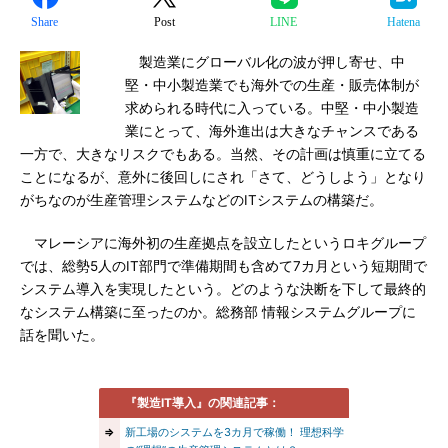
Share
Post
LINE
Hatena
製造業にグローバル化の波が押し寄せ、中
堅・中小製造業でも海外での生産・販売体制が
求められる時代に入っている。中堅・中小製造
業にとって、海外進出は大きなチャンスである
一方で、大きなリスクでもある。当然、その計画は慎重に立てる
ことになるが、意外に後回しにされ「さて、どうしよう」となり
がちなのが生産管理システムなどのITシステムの構築だ。
マレーシアに海外初の生産拠点を設立したというロキグループ
では、総勢5人のIT部門で準備期間も含めて7カ月という短期間で
システム導入を実現したという。どのような決断を下して最終的
なシステム構築に至ったのか。総務部 情報システムグループに
話を聞いた。
『製造IT導入』の関連記事：
⇒
新工場のシステムを3カ月で稼働！ 理想科学