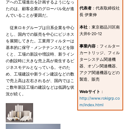
アへの工場進出を計画するようになっ
代表者
：代表取締役社
たのは、顧客企業のグローバル化が進
長 伊東伸
んでいることが要因だ。
本社
：東京都品川区南
従来ロキグループは日系企業を中心
大井6-20-12
とし、国内での販売を中心にビジネス
を展開してきた。工業用フィルターは
事業内容
：フィルター
基本的に保守・メンテナンスなどを除
カートリッジ、フィル
くと、工場の新設や増設時、新ライン
ターシステム関連機
の創設時に大きな売上高が発生するビ
器、オゾン関連機器、
ジネスモデルとなっている。そのた
アクア関連機器などの
め、工場建設や新ライン建設などの数
製造、販売
で売上高は左右されるが、国内ではこ
こ数年新設工場の建設などは低調な状
Webサイト
：
況が続く。
http://www.rokigrp.co
m/index.html