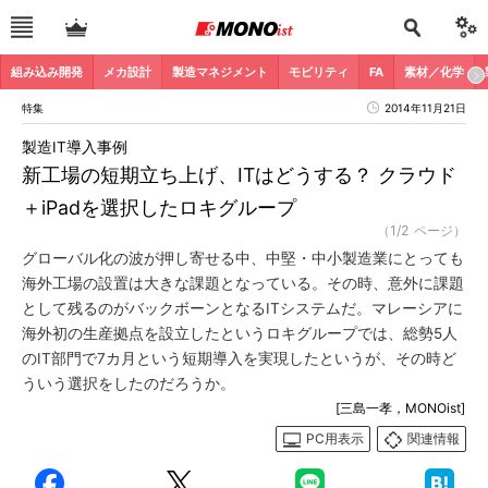
組み込み開発
メカ設計
製造マネジメント
モビリティ
FA
素材／化学
特集
2014年11月21日
製造IT導入事例
新工場の短期立ち上げ、ITはどうする？ クラウド
＋iPadを選択したロキグループ
（1/2 ページ）
グローバル化の波が押し寄せる中、中堅・中小製造業にとっても
海外工場の設置は大きな課題となっている。その時、意外に課題
として残るのがバックボーンとなるITシステムだ。マレーシアに
海外初の生産拠点を設立したというロキグループでは、総勢5人
のIT部門で7カ月という短期導入を実現したというが、その時ど
ういう選択をしたのだろうか。
[三島一孝，MONOist]
PC用表示
関連情報