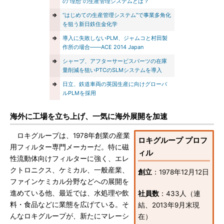
の“理想”の生産管理システムとは？
⇒
“はじめての生産管理システム”で事業多角化
を狙う新日鉄住金化学
⇒
導入に失敗しないPLM、ジャムコと村田製
作所の場合――ACE 2014 Japan
⇒
シャープ、アフターサービスパーツの在庫
量削減を狙いPTCのSLMシステムを導入
⇒
日立、鉄道車両の英国生産に向けグローバ
ルPLMを採用
海外に工場を立ち上げ、一気に海外展開を加速
ロキグループは、1978年創業の産業
ロキグループ プロフ
用フィルター専門メーカーだ。特に磁
ィル
性流動体向けフィルターに強く、エレ
クトロニクス、ケミカル、一般産業、
創立
：1978年12月12日
ファインケミカル分野などへの展開を
進めている他、最近では、水処理や飲
社員数
：433人（連
料・食品などに業態を広げている。そ
結、2013年9月末現
んなロキグループが、新たにマレーシ
在）