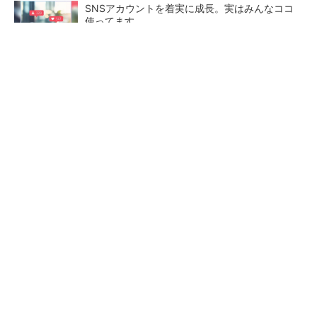
SNSアカウントを着実に成長。実はみんなココ
使ってます。
PR(Dreaw合同会社)
【レベル14】生成AIを味方に、3D CADを使い
こなそう！
「取りあえずボルトで固定」は禁物 締結部設
計で押さえるべき基本