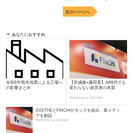
次のページへ
あなたにおすすめ
令和8年熊本地震による工場へ
【見城徹×藤田晋】AI時代でも
の影響まとめ
変わらない経営者の本質
PR(FINCHI on GOETHE)
GOETHEとFINCHIがタッグを組み、新メディ
アを創設
PR(FINCHI on GOETHE)