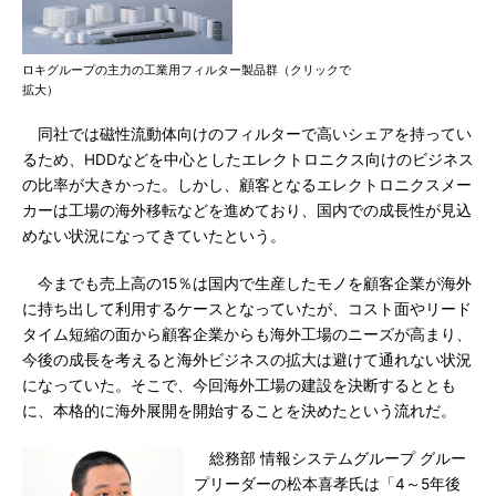
ロキグループの主力の工業用フィルター製品群（クリックで
拡大）
同社では磁性流動体向けのフィルターで高いシェアを持ってい
るため、HDDなどを中心としたエレクトロニクス向けのビジネス
の比率が大きかった。しかし、顧客となるエレクトロニクスメー
カーは工場の海外移転などを進めており、国内での成長性が見込
めない状況になってきていたという。
今までも売上高の15％は国内で生産したモノを顧客企業が海外
に持ち出して利用するケースとなっていたが、コスト面やリード
タイム短縮の面から顧客企業からも海外工場のニーズが高まり、
今後の成長を考えると海外ビジネスの拡大は避けて通れない状況
になっていた。そこで、今回海外工場の建設を決断するととも
に、本格的に海外展開を開始することを決めたという流れだ。
総務部 情報システムグループ グルー
プリーダーの松本喜孝氏は「4～5年後