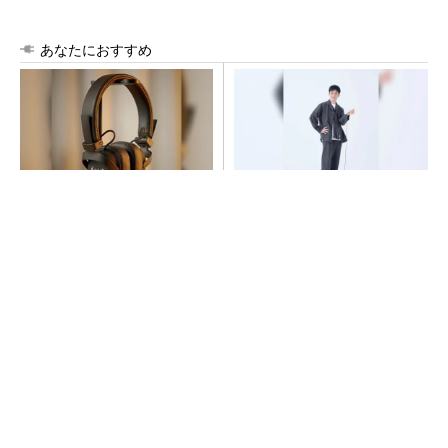
あなたにおすすめ
音楽シーンを支えた64年の歴
【西野亮廣】つくりたいもの
史、このヘッドホンで感じて
を追求できる環境の作り方と
みて
は
PR(Marshall Group AB)
PR(FINCHI on GOETHE)
「取りあえずボルトで固定」は禁物 締結部設
計で押さえるべき基本
AI関連“だけじゃない”オムロンの制御機器事
業、地道な顧客基盤強化が結実