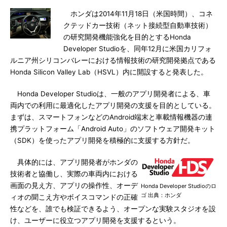
ホンダは2014年11月18日（米国時間）、コネ
クテッドカー技術（ネット接続型自動車技術）
の研究開発機能強化を目的とするHonda
Developer Studioを、同年12月に米国カリフォ
ルニア州シリコンバレーにおける情報技術の研究開発拠点である
Honda Silicon Valley Lab（HSVL）内に開設すると発表した。
Honda Developer Studioは、一般のアプリ開発者による、車
両内での利用に最適化したアプリ開発の支援を目的としている。
まずは、スマートフォンなどのAndroid端末と車載情報機器の連
携プラットフォーム「Android Auto」のソフトウェア開発キット
（SDK）を使ったアプリ開発を積極的に支援する方針だ。
具体的には、アプリ開発者がホンダの
技術者と協働し、実際の車両内における
画面の見え方、アプリの操作性、オーデ
Honda Developer Studioのロ
ゴ 出典：ホンダ
ィオの聞こえ方やボイスコマンドの正確
性などを、誰でも検証できるよう、オープンな実験スタジオを設
け、ユーザーに役立つアプリ開発を支援するという。