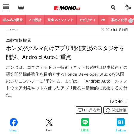
組み込み開発
メカ設計
製造マネジメント
モビリティ
FA
素材／化学
ニュース
2014年11月19日
車載情報機器
ホンダがクルマ向けアプリ開発支援のスタジオを
開設、Android Autoに重点
ホンダは、コネクテッドカー技術（ネット接続型自動車技術）の
研究開発機能強化を目的とするHonda Developer Studioを米国
のシリコンバレーに開設する。まずは、「Android Auto」のソフ
トウェア開発キットを使ったアプリ開発を積極的に支援する方針
だ。
[MONOist]
PC用表示
関連情報
Share
Post
LINE
Hatena