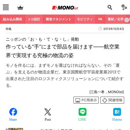
組み込み開発
メカ設計
製造マネジメント
モビリティ
FA
素材／化学
特集
2013年10月4日
ニッポンの「お・も・て・な・し」発動
作っている“手”にまで部品を届けます――航空業
界で実現する究極の物流の姿
モノを作るには、まずモノを運ばなければならない。その「運
ぶ」を支えるのが物流企業だ。東京国際航空宇宙産業展2013で
出展された注目のロジスティクスソリューションについて紹介す
る。
[三島一孝，MONOist]
PC用表示
関連情報
Share
Post
LINE
Hatena