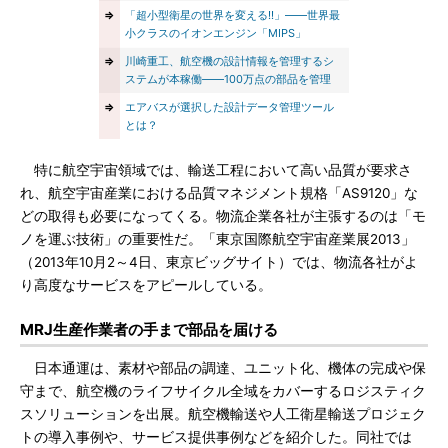
⇒
「超小型衛星の世界を変える!!」――世界最
小クラスのイオンエンジン「MIPS」
⇒
川崎重工、航空機の設計情報を管理するシ
ステムが本稼働――100万点の部品を管理
⇒
エアバスが選択した設計データ管理ツール
とは？
特に航空宇宙領域では、輸送工程において高い品質が要求さ
れ、航空宇宙産業における品質マネジメント規格「AS9120」な
どの取得も必要になってくる。物流企業各社が主張するのは「モ
ノを運ぶ技術」の重要性だ。「東京国際航空宇宙産業展2013」
（2013年10月2～4日、東京ビッグサイト）では、物流各社がよ
り高度なサービスをアピールしている。
MRJ生産作業者の手まで部品を届ける
日本通運は、素材や部品の調達、ユニット化、機体の完成や保
守まで、航空機のライフサイクル全域をカバーするロジスティク
スソリューションを出展。航空機輸送や人工衛星輸送プロジェク
トの導入事例や、サービス提供事例などを紹介した。同社では