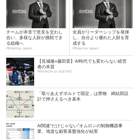
チームが本音で意見を交わし
全員がリーダーシップを発揮
合い、多様な人財が挑戦でき
し、自分より優れた人財を育
る組織へ
成する
PR(dentsu Japan)
PR(dentsu Japan)
【見城徹×藤田晋】AI時代でも変わらない経営
者の本質
PR(FINCHI on GOETHE)
「取りあえずボルトで固定」は禁物 締結部設
計で押さえるべき基本
AI関連“だけじゃない”オムロンの制御機器事
業、地道な顧客基盤強化が結実