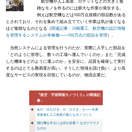
航空機や人工衛星、ロケットなどの大きく複
雑なモノを作るのには膨大な作業が発生する。
例えば航空機などは100万点規模の部品数がある
とされており、それを集めて組み立てていく作業は気が遠くなる
ほど複雑なものとなる（
関連記事：川崎重工、航空機の設計情報
を管理するシステムが本稼働――100万点の部品を管理
）。
当然システムによる管理を行うのだが、実際に入手した部品を
「どのように管理し、数々の工場へ運んでいくのか」また「完成
した機体をどのように運ぶのか」を安全に、品質を確保して実行
するのはとても難易度が高い。そうした領域を請け負い、より高
度なサービスの実現を目指しているのが、物流企業だ。
『航空・宇宙関連モノづくり』の関連記
事：
⇒
あの「みちびき」や「ひさき」も――生産
革新進む人工衛星の新たなモノづくり
⇒
飛行機を作るには何が必要？ なぜクラウド
なのか