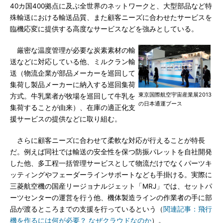
40カ国400拠点に及ぶ全世界のネットワークと、大型部品など特
殊輸送における輸送品質、また顧客ニーズに合わせたサービスを
臨機応変に提供する高度なサービスなどを強みとしている。
厳密な温度管理が必要な炭素素材の輸
送などに対応している他、ミルクラン輸
送（物流企業が部品メーカーを巡回して
集荷し製品メーカーに納入する巡回集荷
東京国際航空宇宙産業展2013
方式。牛乳業者が牧場を巡回して牛乳を
の日本通運ブース
集荷することが由来）、在庫の適正化支
援サービスの提供などに取り組む。
さらに顧客ニーズに合わせて柔軟な対応が行えることが特長
だ。例えば同社では輸送の安全性を保つ防振パレットを自社開発
した他、多工程一括管理サービスとして物流だけでなくパーツキ
ッティングやフェーダーラインサポートなども手掛ける。実際に
三菱航空機の国産リージョナルジェット「MRJ」では、セットパ
ーツセンターの運営を行う他、機体製造ラインの作業者の手に部
品が渡るところまでの支援を行っているという（
関連記事：飛行
機を作るには何が必要？ なぜクラウドなのか
）。