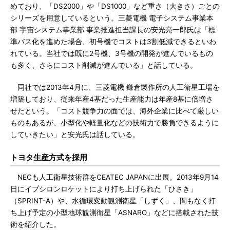
めており、「DS2000」や「DS1000」など重さ（大きさ）ごとの
シリーズを用意しているという。三菱電機 電子システム事業本
部 宇宙システム事業部 事業推進担当課長の安光亮一郎氏は「標
準バス化を進めた場合、初号機でコストは3割低減できるといわ
れている。当社では既に2号機、3号機の開発が進んでいるもの
も多く、さらにコスト削減が進んでいる」と話している。
同社では2013年4月に、三菱電機 鎌倉製作所の人工衛星工場を
増築しており、従来年産4基だった生産能力は年産8基に倍増さ
せたという。「コスト競争力の面では、海外企業に比べて厳しい
ものもあるが、小型化や軽量化などの技術力で勝負できるように
していきたい」と安光氏は話している。
トヨタ生産方式を採用
NECも人工衛星技術群をCEATEC JAPANに出展。2013年9月14
日にイプシロンロケットにより打ち上げられた「ひさき」
（SPRINT-A）や、水循環変動観測衛星「しずく」、間もなく打
ち上げ予定の小型地球観測衛星「ASNARO」などに搭載された技
術を紹介した。