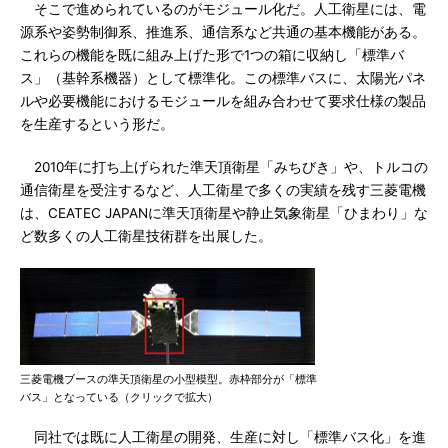
そこで進められているのがモジュール化だ。人工衛星には、電
源系や姿勢制御系、推進系、通信系など共通の基本機能がある。
これらの機能を既に組み上げた形で1つの箱に収納し「標準バ
ス」（基幹系機器）として標準化。この標準バスに、太陽光パネ
ルや必要機能におけるモジュールを組み合わせて要求仕様の製品
を生産するという形だ。
2010年に打ち上げられた準天頂衛星「みちびき」や、トルコの
通信衛星を受注するなど、人工衛星で多くの実績を残す三菱電機
は、CEATEC JAPANに準天頂衛星や静止気象衛星「ひまわり」な
ど数多くの人工衛星技術群を出展した。
三菱電機ブースの準天頂衛星の小型模型。赤枠部分が「標準
バス」となっている（クリックで拡大）
同社では既に人工衛星の開発、生産に対し「標準バス化」を進