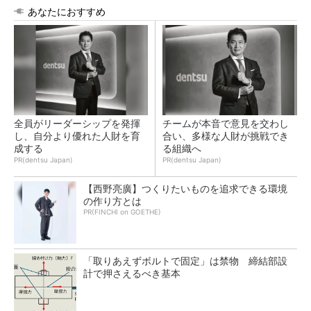
あなたにおすすめ
全員がリーダーシップを発揮
チームが本音で意見を交わし
し、自分より優れた人財を育
合い、多様な人財が挑戦でき
成する
る組織へ
PR(dentsu Japan)
PR(dentsu Japan)
【西野亮廣】つくりたいものを追求できる環境
の作り方とは
PR(FINCHI on GOETHE)
「取りあえずボルトで固定」は禁物 締結部設
計で押さえるべき基本