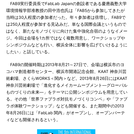
FAB9実行委員長でFabLab Japanの創設者である慶應義塾大学
環境情報学部准教授の田中浩也氏は「FAB5から参加してきたが
当時は30人程度の参加者だった。年々参加者は倍増し、FAB9で
は250人程度が参加する見込みだ。単なる国際会議というもので
はなく、新たなモノづくりに向けた集中強化合宿のようなイメー
ジ。今回は会場を1カ所ではなく複数用意し、ワークショップや
シンポジウムなども行い、横浜全体に影響を広げていけるように
したい」と話している。
FAB9の開催時期は2013年8月21～27日で、会場は横浜市のヨ
コハマ創造都市センター、横浜市開港記念会館、KAAT 神奈川芸
術劇場、さくらWORKS＜関内＞など。2013年8月26日にはKAAT
神奈川芸術劇場で「進化するメイカームーブメント―グローバル
ものづくりの未来―」をテーマに公開シンポジウムを用意してい
る。その他「世界ファブラボ対抗モノづくりコンペ」や「ファブ
ラボ体験ワークショップ」なども開催する。また期間中の2013
年8月26日には「FabLab 関内」がオープンし、オープンパーテ
ィなども開催されるという。