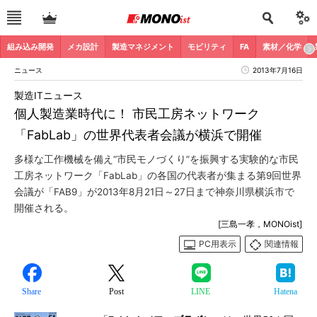
組み込み開発
メカ設計
製造マネジメント
モビリティ
FA
素材／化学
ニュース
2013年7月16日
製造ITニュース
個人製造業時代に！ 市民工房ネットワーク
「FabLab」の世界代表者会議が横浜で開催
多様な工作機械を備え“市民モノづくり”を振興する実験的な市民
工房ネットワーク「FabLab」の各国の代表者が集まる第9回世界
会議が「FAB9」が2013年8月21日～27日まで神奈川県横浜市で
開催される。
[三島一孝，MONOist]
PC用表示
関連情報
Share
Post
LINE
Hatena