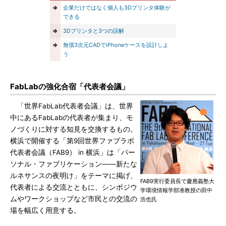
⇒
企業だけではなく個人も3Dプリンタ体験が
できる
⇒
3Dプリンタと3つの誤解
⇒
無償3次元CADでiPhoneケースを設計しよ
う
FabLabの強化合宿「代表者会議」
「世界FabLab代表者会議」は、世界
中にあるFabLabの代表者が集まり、モ
ノづくりに対する知見を交換するもの。
横浜で開催する「第9回世界ファブラボ
代表者会議（FAB9） in 横浜」は「パー
ソナル・ファブリケーション――新たな
ルネサンスの夜明け」をテーマに掲げ、
FAB9実行委員長で慶應義塾大
代表者による交流とともに、シンポジウ
学環境情報学部准教授の田中
ムやワークショップなど市民との交流の
浩也氏
場を幅広く用意する。