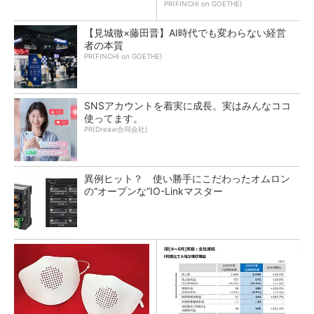
PR(FINCHI on GOETHE)
【見城徹×藤田晋】AI時代でも変わらない経営
者の本質
PR(FINCHI on GOETHE)
SNSアカウントを着実に成長。実はみんなココ
使ってます。
PR(Dreaw合同会社)
異例ヒット？ 使い勝手にこだわったオムロン
の“オープンな”IO-Linkマスター