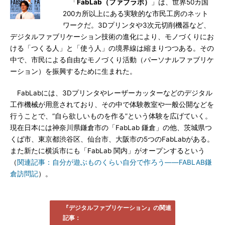
「
FabLab（ファブラボ）
」は、世界50カ国
200カ所以上にある実験的な市民工房のネット
ワークだ。3Dプリンタや3次元切削機器など、
デジタルファブリケーション技術の進化により、モノづくりにお
ける「つくる人」と「使う人」の境界線は縮まりつつある。その
中で、市民による自由なモノづくり活動（パーソナルファブリケ
ーション）を振興するために生まれた。
FabLabには、3Dプリンタやレーザーカッターなどのデジタル
工作機械が用意されており、その中で体験教室や一般公開などを
行うことで、“自ら欲しいものを作る”という体験を広げていく。
現在日本には神奈川県鎌倉市の「FabLab 鎌倉」の他、茨城県つ
くば市、東京都渋谷区、仙台市、大阪市の5つのFabLabがある。
また新たに横浜市にも「FabLab 関内」がオープンするという
（
関連記事：自分が遊ぶものくらい自分で作ろう――FABLAB鎌
倉訪問記
）。
『デジタルファブリケーション』の関連
記事：