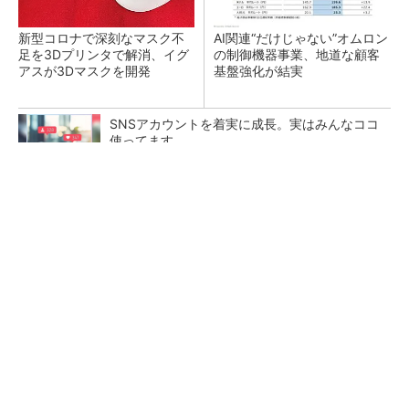
新型コロナで深刻なマスク不
AI関連“だけじゃない”オムロン
足を3Dプリンタで解消、イグ
の制御機器事業、地道な顧客
アスが3Dマスクを開発
基盤強化が結実
SNSアカウントを着実に成長。実はみんなココ
使ってます。
PR(Dreaw合同会社)
【レベル14】生成AIを味方に、3D CADを使い
こなそう！
「取りあえずボルトで固定」は禁物 締結部設
計で押さえるべき基本