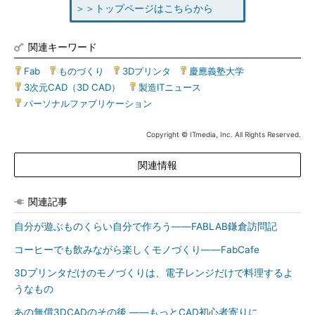
＞＞トップページはこちらから
関連キーワード
Fab
|
ものづくり
|
3Dプリンタ
|
慶應義塾大学
|
3次元CAD（3D CAD）
|
製造ITニュース
|
パーソナルファブリケーション
Copyright © ITmedia, Inc. All Rights Reserved.
関連情報
関連記事
自分が遊ぶものくらい自分で作ろう――FABLAB鎌倉訪問記
コーヒーでも飲みながら楽しくモノづくり――FabCafe
3Dプリンタだけのモノづくりは、電子レンジだけで料理するよ
うなもの
あの無償3DCADのその後 ――もっとCAD初心者寄りに