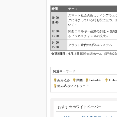
時間
テーマ
スマート社会の新しいインフラとな
10:00-
グに停まっている時も役に立つ、
11:00
いて～
12:00-
関西エネルギー産業の創造 ～先端
13:00
るビジネスチャンスの拡大～
14:00-
クラウド時代の組込みシステム
15:00
会期2日目：6月14日
国際会議ホール（5号館2
関連キーワード
組み込み
|
関西
|
Embedded
|
Embed
組み込みソフトウェア
おすすめホワイトペーパー