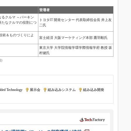
登壇者
るクルマ ～パーキン
トヨタIT 開発センター 代表取締役会長 井上友
新たなクルマの役割につ
二氏
技術＆ものづくりによ
富士経済 大阪マーケティング本部 鷹羽毅氏
東京大学 大学院情報学環学際情報学府 教授 坂
村健氏
階）
ded Technology
|
展示会
|
組み込みシステム
|
組み込み開発
|