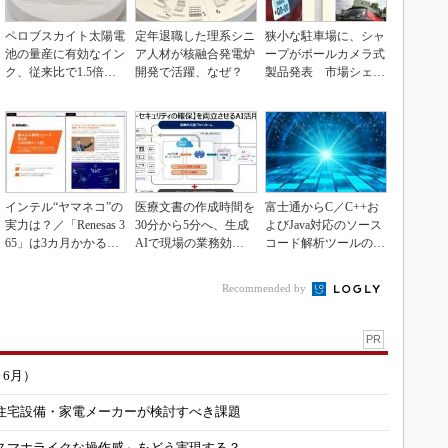
ペロブスカイト太陽電
定年退職した理系シニ
狭小な駐車場に、シャ
池の量産に有効なイン
ア人材が核融合発電炉
ープがポールカメラ式
ク、従来比で1.5倍の
開発で活躍、なぜ？
製品発表 市場シェア
性能向上
10％目指す
インテル“ヤマネコ”の
医療文書の作成時間を
富士通からC／C++お
実力は？／「Renesas 3
30分から5分へ、生成
よびJava対応のソース
65」は3カ月かかる作
AIで現場の業務効率
コード解析ツールの資
業が1...
化
産を取得
Recommended by
PR
～6月）
住宅設備・家電メーカーが検討すべき課題
スマホライクな操作感」をどう実現する？