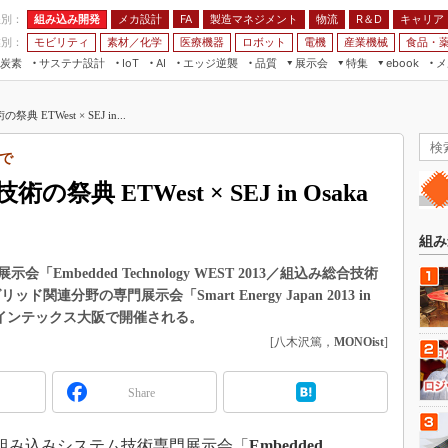
程別：
組み込み開発
メカ設計
製造マネジメント
物流
R＆D
キャリア
FA
業別：
モビリティ
素材／化学
医療機器
ロボット
電機
産業機械
食品・
炭素
サステナ設計
エッジ逆襲
品質
展示会
特集
メ
IoT
AI
ebook
伝承
組み込み開発
CEATEC
読者調査まとめ
編集後記
TWest × SEJ in...
JIMTOF
保全
メカ設計
つながるクルマ
組込み/エッジ コンピューティング
ス
 AI
製造マネジメント
5G
で
展＆IoT/5Gソリューション展
VR／AR
FA
 ETWest × SEJ in Osaka
IIFES
モビリティ
フィールドサービス
国際ロボット展
素材／化学
FPGA
組み
ジャパンモビリティショー
組み込み画像技術
mbedded Technology WEST 2013／組込み総合技術
TECHNO-FRONTIER
分野の専門展示会「Smart Energy Japan 2013 in
組み込みモデリング
人テク展
日間、インテックス大阪で開催される。
Windows Embedded
[八木沢篤，
MONOist
]
スマート工場EXPO
車載ソフト開発
EdgeTech+
Share
ISO26262
日本ものづくりワールド
無償設計ツール
AUTOMOTIVE WORLD
み込みシステム技術専門展示会「
Embedded