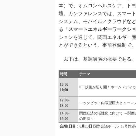
本）で、オムロンヘルスケア、トヨ
壇。カンファレンスでは、スマー
システム、モバイル／クラウドな
る「
スマートエネルギーワークシ
ションを通じて、関西エネルギー
とができるという。事前登録制で
以下は、基調講演の概要である
時間
テーマ
10:00-
ICT技術が切り開くホームメディ
11:00
12:00-
コックピット内蔵型巨大ヒューマ
13:00
14:00-
関西経済の活性化に向けて ～関西
15:00
の期待～
会期1日目：6月13日
国際会議ホール（5号館2