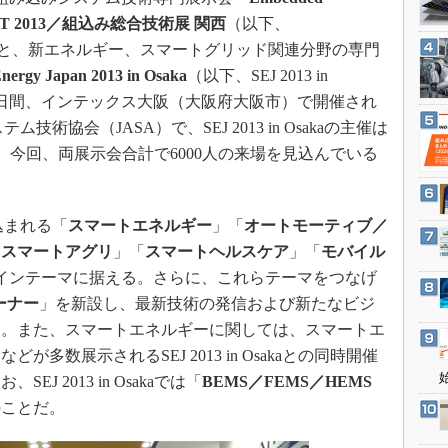
3Dプリンタ
産業オープンネット展
WEST 2013／組込み総合技術展 関西
（以下、
デジタルツインとCAE
13）」と、新エネルギー、スマートグリッド関連分野の専門
S＆OP
nergy Japan 2013 in Osaka
（以下、SEJ 2013 in
インダストリー4.0
14日の2日間、インテックス大阪（大阪府大阪市）で開催され
ム技術協会（JASA）で、SEJ 2013 in Osakaの主催は
イノベーション
。今回、両展示会合計で6000人の来場を見込んでいる
製造業ビッグデータ
メイドインジャパン
植物工場
見込まれる「
スマートエネルギー
」「
オートモーティブ／
「
スマートアグリ
」「
スマートヘルスケア
」「
モバイル
知財マネジメント
インテーマに据える。さらに、これらテーマをつなげ
海外生産
ーナー
」を新設し、最新技術の発信および新たなビジ
グローバル設計・開発
う。また、スマートエネルギーに関しては、スマートエ
制御セキュリティ
多数展示されるSEJ 2013 in Osakaとの同時開催
新型コロナへの対応
 2013 in Osakaでは「
BEMS／FEMS／HEMS
のことだ。