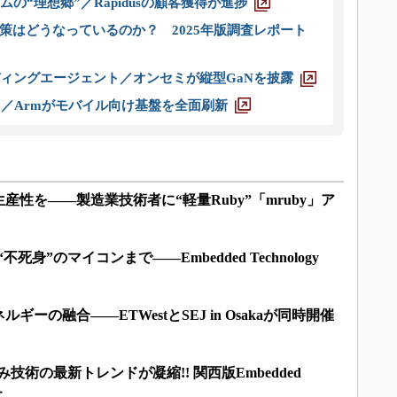
ムの“理想郷”／Rapidusの顧客獲得が進捗
策はどうなっているのか？ 2025年版調査レポート
ディングエージェント／オンセミが縦型GaNを披露
ス／Armがモバイル向け基盤を全面刷新
性を――製造業技術者に“軽量Ruby”「mruby」ア
死身”のマイコンまで――Embedded Technology
ーの融合――ETWestとSEJ in Osakaが同時開催
込み技術の最新トレンドが凝縮!! 関西版Embedded
た