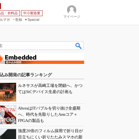
薬品・衣料品
中小製造業
マイページ
ルマガ
告知
Special
込み開発の記事ランキング
ルネサスが高崎工場を閉鎖へ、かつ
てはSiCデバイス生産の計画も
AlteraはITバブルを切り抜け全盛期
へ、時代を先取りしたArmコア＋
FPGAの製品も
強度20倍のフィルム採用で折り目が
目立ちにくい折りたたみスマホの新