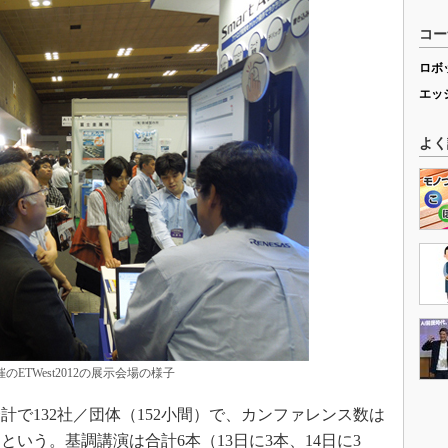
コー
ロボ
エッ
よく
のETWest2012の展示会場の様子
で132社／団体（152小間）で、カンファレンス数は
という。基調講演は合計6本（13日に3本、14日に3