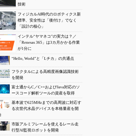
技術
フィジカルAI時代のロボティクス新
標準、安全性は「後付け」でなく
「設計の核心」
インテル“ヤマネコ”の実力は？／
「Renesas 365」は3カ月かかる作業
が1分に
“Hello, World”と「Lチカ」の共通点
フラクタルによる高精度画像認識技術
を開発
富士通からC／C++およびJava対応のソ
ースコード解析ツールの資産を取得
基本波で625MHzまでの高周波に対応す
る次世代水晶デバイスを本格量産を開
始
市販アルミフレームを使えるレール走
行型AI監視ロボットを開発