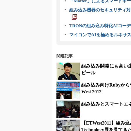
「Matter」によるスマートホー
組み込み機器のセキュリティ対
TRONの組み込み特化AIコー
マイコンでAIを極めるルネサ
関連記事
組み込み開発にも高い生産
ピール
組み込み向けRubyから“不
West 2012
組み込みとスマートエネルギ
【ETWest2011】組み
Technology展を見てき