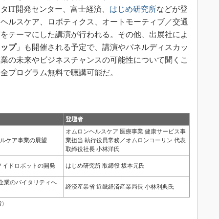
タIT開発センター、富士経済、
はじめ研究所
などが登
トヘルスケア、ロボティクス、オートモーティブ／交通
どをテーマにした講演が行われる。その他、出展社によ
ョップ
」も開催される予定で、講演やパネルディスカッ
産業の未来やビジネスチャンスの可能性について聞くこ
、全プログラム無料で聴講可能だ。
。
登壇者
オムロンヘルスケア 医療事業 健康サービス事
カルケア事業の展望
業担当 執行役員常務／オムロンコーリン 代表
取締役社長 小林洋氏
ノイドロボットの開発
はじめ研究所 取締役 坂本元氏
企業のバイタリティへ
経済産業省 近畿経済産業局長 小林利典氏
階）