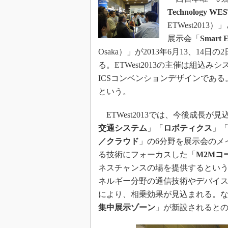
Technology 
ETWest20
展示会「
Smart E
Osaka）」が2013年6月13、
る。ETWest2013の主催は組込みシステ
ICSコンベンションデザインである
という。
ETWest2013では、今後成長が
交通システム
」「
ロボティクス
」
／クラウド
」の6分野を展示会のメ
る技術にフォーカスした「
M2Mコ
ネスチャンスの場を提供するとい
ネルギー分野の通信技術やデバイスなどが
により、相乗効果が見込まれる。なお、SEJ
集中展示ゾーン
」が新設されると