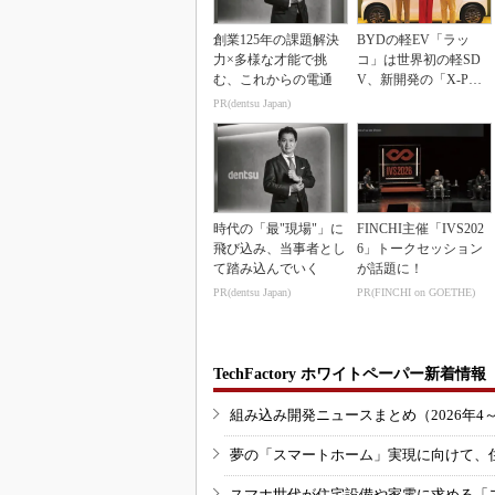
創業125年の課題解決
BYDの軽EV「ラッ
力×多様な才能で挑
コ」は世界初の軽SD
む、これからの電通
V、新開発の「X-PAC
K」に電動システ...
PR(dentsu Japan)
時代の「最"現場"」に
FINCHI主催「IVS202
飛び込み、当事者とし
6」トークセッション
て踏み込んでいく
が話題に！
PR(dentsu Japan)
PR(FINCHI on GOETHE)
TechFactory ホワイトペーパー新着情報
組み込み開発ニュースまとめ（2026年4
夢の「スマートホーム」実現に向けて、
スマホ世代が住宅設備や家電に求める「