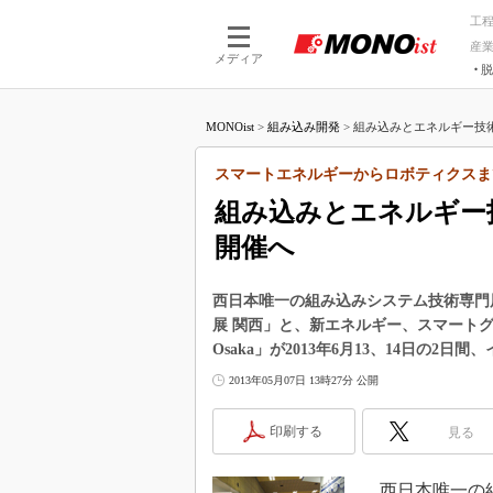
工
産
メディア
脱
つながる技術
AI×技術
MONOist
>
組み込み開発
>
組み込みとエネルギー技術の祭典 E
つながる工場
AI×設備
つながるサービ
Physical
スマートエネルギーからロボティクスま
組み込みとエネルギー技術の祭典
開催へ
西日本唯一の組み込みシステム技術専門展示会「E
展 関西」と、新エネルギー、スマートグリッド関連
Osaka」が2013年6月13、14日の2
2013年05月07日 13時27分 公開
印刷する
見る
西日本唯一の組