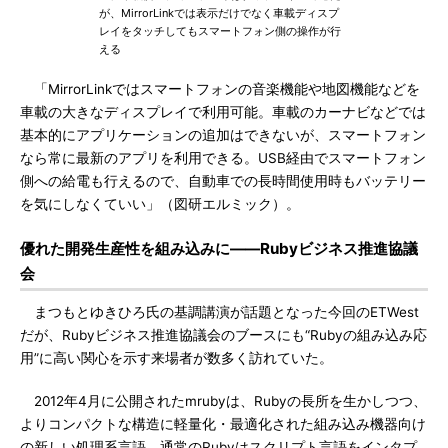
が、MirrorLinkでは表示だけでなく車載ディスプ
レイをタッチしてもスマートフォン側の操作が行
える
「MirrorLinkではスマートフォンの音楽機能や地図機能などを
車載の大きなディスプレイで利用可能。車載のカーナビなどでは
基本的にアプリケーションの追加はできないが、スマートフォン
なら常に最新のアプリを利用できる。USB経由でスマートフォン
側への給電も行えるので、自動車での長時間使用時もバッテリー
を気にしなくていい」（図研エルミック）。
優れた開発生産性を組み込みに――Rubyビジネス推進協議
会
まつもとゆきひろ氏の基調講演が話題となった今回のETWest
だが、Rubyビジネス推進協議会のブースにも“Rubyの組み込み応
用”に高い関心を示す来場者が数多く訪れていた。
2012年4月に公開されたmrubyは、Rubyの長所を生かしつつ、
よりコンパクトな構造に軽量化・最適化された組み込み機器向け
の新しい処理系言語。通常のRubyはスクリプト言語をインタプ