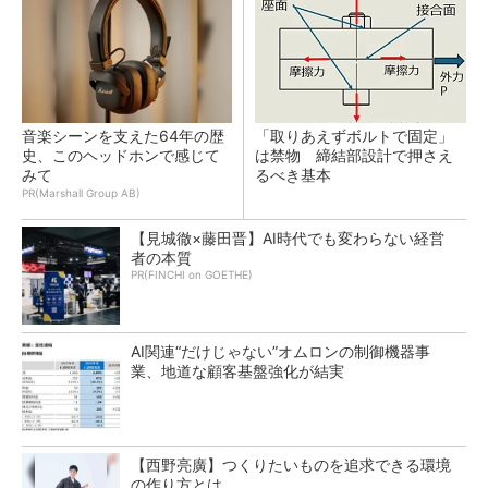
音楽シーンを支えた64年の歴
「取りあえずボルトで固定」
史、このヘッドホンで感じて
は禁物 締結部設計で押さえ
みて
るべき基本
PR(Marshall Group AB)
【見城徹×藤田晋】AI時代でも変わらない経営
者の本質
PR(FINCHI on GOETHE)
AI関連“だけじゃない”オムロンの制御機器事
業、地道な顧客基盤強化が結実
【西野亮廣】つくりたいものを追求できる環境
の作り方とは