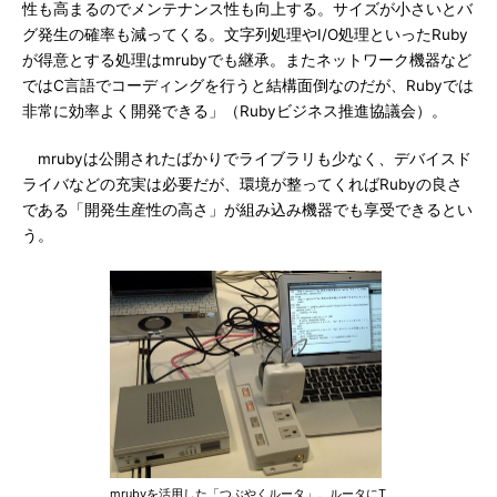
性も高まるのでメンテナンス性も向上する。サイズが小さいとバ
グ発生の確率も減ってくる。文字列処理やI/O処理といったRuby
が得意とする処理はmrubyでも継承。またネットワーク機器など
ではC言語でコーディングを行うと結構面倒なのだが、Rubyでは
非常に効率よく開発できる」（Rubyビジネス推進協議会）。
mrubyは公開されたばかりでライブラリも少なく、デバイスド
ライバなどの充実は必要だが、環境が整ってくればRubyの良さ
である「開発生産性の高さ」が組み込み機器でも享受できるとい
う。
mrubyを活用した「つぶやくルータ」。ルータにT