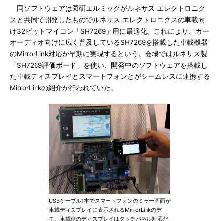
同ソフトウェアは図研エルミックがルネサス エレクトロニク
スと共同で開発したものでルネサス エレクトロニクスの車載向
け32ビットマイコン「SH7269」用に最適化。これにより、カー
オーディオ向けに広く普及しているSH7269を搭載した車載機器
のMirrorLink対応が早期に実現するという。会場ではルネサス製
「SH7269評価ボード」を使い、開発中のソフトウェアを搭載し
た車載ディスプレイとスマートフォンとがシームレスに連携する
MirrorLinkの紹介が行われていた。
USBケーブル1本でスマートフォンのミラー画面が
車載ディスプレイに表示されるMirrorLinkのデ
モ。車載側のディスプレイはタッチパネル対応だ