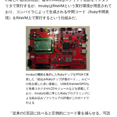
リタで実行するが、mrubyはRiteVMという実行環境が用意されて
おり、コンパイラによって生成される中間コード（Ruby中間表
現）をRiteVM上で実行するという仕組みだ。
mrubyの機能を集約したRubyチップをFPGAで実
装した「組込みRubyチップ評価ボード」。ルビー
の色を模した赤い基板に、USB/Ethernet/GPIOな
ど各種コネクタやLCDモジュールなどを搭載して
おり、mruby仕様に準じたRubyプログラミングに
よる組み込みソフトウェアの評価がこのボードで
行える
「従来のC言語に比べると圧倒的にコード量を減らせる。可読