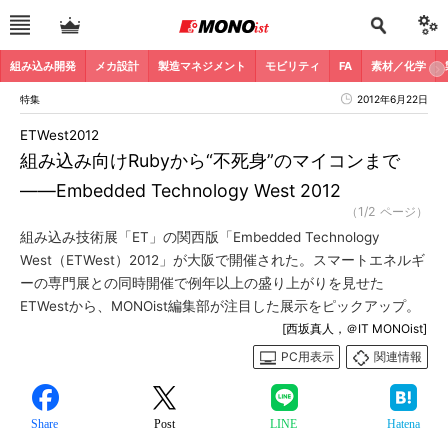
組み込み開発
メカ設計
製造マネジメント
モビリティ
FA
素材／化学
特集
2012年6月22日
ETWest2012
組み込み向けRubyから“不死身”のマイコンまで
――Embedded Technology West 2012
（1/2 ページ）
組み込み技術展「ET」の関西版「Embedded Technology
West（ETWest）2012」が大阪で開催された。スマートエネルギ
ーの専門展との同時開催で例年以上の盛り上がりを見せた
ETWestから、MONOist編集部が注目した展示をピックアップ。
[西坂真人，＠IT MONOist]
PC用表示
関連情報
Share
Post
LINE
Hatena