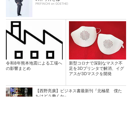
PR(FINCHI on GOETHE)
令和8年熊本地震による工場へ
新型コロナで深刻なマスク不
の影響まとめ
足を3Dプリンタで解消、イグ
アスが3Dマスクを開発
【西野亮廣】ビジネス書最新刊『北極星 僕た
ちはどう働くか』
PR(FINCHI on GOETHE)
【レベル14】生成AIを味方に、3D CADを使い
こなそう！