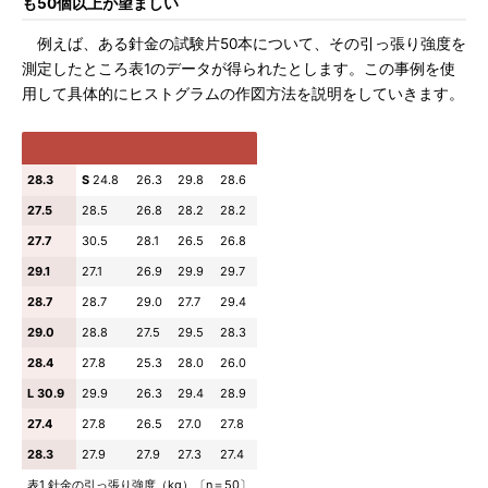
も50個以上が望ましい
例えば、ある針金の試験片50本について、その引っ張り強度を
測定したところ表1のデータが得られたとします。この事例を使
用して具体的にヒストグラムの作図方法を説明をしていきます。
28.3
S
24.8
26.3
29.8
28.6
27.5
28.5
26.8
28.2
28.2
27.7
30.5
28.1
26.5
26.8
29.1
27.1
26.9
29.9
29.7
28.7
28.7
29.0
27.7
29.4
29.0
28.8
27.5
29.5
28.3
28.4
27.8
25.3
28.0
26.0
L
30.9
29.9
26.3
29.4
28.9
27.4
27.8
26.5
27.0
27.8
28.3
27.9
27.9
27.3
27.4
表1 針金の引っ張り強度（kg）〔n＝50〕