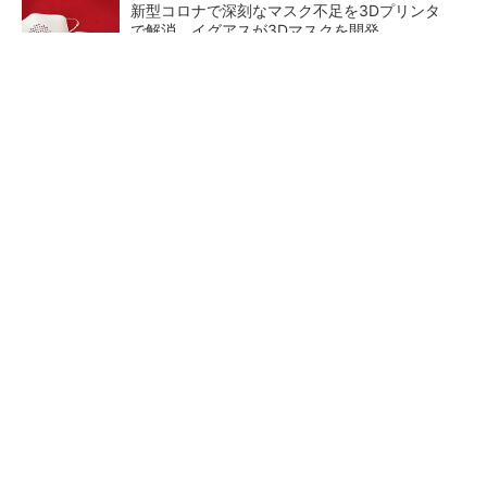
新型コロナで深刻なマスク不足を3Dプリンタ
で解消、イグアスが3Dマスクを開発
【レベル14】生成AIを味方に、3D CADを使い
こなそう！
狭小な駐車場に、シャープがポールカメラ式製
品発表 市場シェア10％目指す