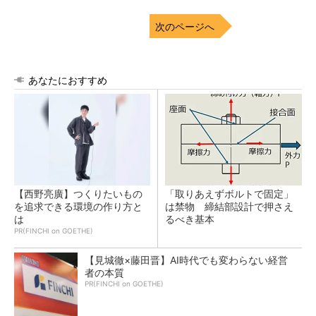
次のページへ
あなたにおすすめ
【西野亮廣】つくりたいもの
「取りあえずボルトで固定」
を追求できる環境の作り方と
は禁物 締結部設計で押さえ
は
るべき基本
PR(FINCHI on GOETHE)
【見城徹×藤田晋】AI時代でも変わらない経営
者の本質
PR(FINCHI on GOETHE)