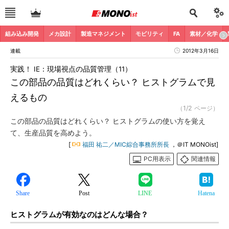
組み込み開発
メカ設計
製造マネジメント
モビリティ
FA
素材／化学
連載
2012年3月16日
実践！ IE：現場視点の品質管理（11）
この部品の品質はどれくらい？ ヒストグラムで見
えるもの
（1/2 ページ）
この部品の品質はどれくらい？ ヒストグラムの使い方を覚え
て、生産品質を高めよう。
[
福田 祐二／MIC綜合事務所所長
，＠IT MONOist]
PC用表示
関連情報
Share
Post
LINE
Hatena
ヒストグラムが有効なのはどんな場合？