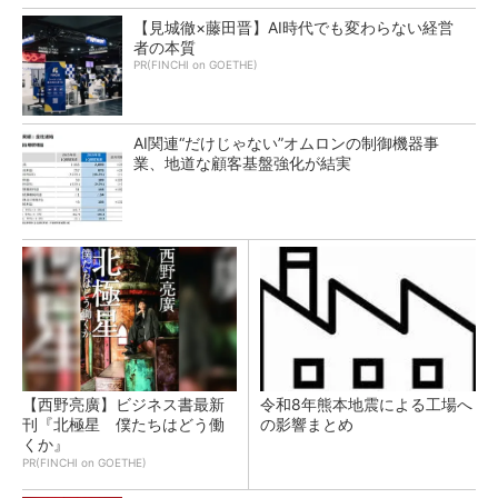
【見城徹×藤田晋】AI時代でも変わらない経営
者の本質
PR(FINCHI on GOETHE)
AI関連“だけじゃない”オムロンの制御機器事
業、地道な顧客基盤強化が結実
【西野亮廣】ビジネス書最新
令和8年熊本地震による工場へ
刊『北極星 僕たちはどう働
の影響まとめ
くか』
PR(FINCHI on GOETHE)