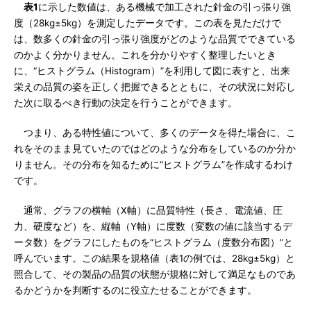
表1
に示した数値は、ある機械で加工された針金の引っ張り強
度（28kg±5kg）を測定したデータです。この表を見ただけで
は、数多くの針金の引っ張り強度がどのような品質でできている
のかよく分かりません。これを分かりやすく整理したいとき
に、“ヒストグラム（Histogram）”を利用して図に表すと、出来
栄えの品質の姿を正しく把握できるとともに、その状況に対応し
た次に取るべき行動の決定を行うことができます。
つまり、ある特性値について、多くのデータを得た場合に、こ
れをそのまま見ていたのではどのような分布をしているのか分か
りません。その分布を知るために“ヒストグラム”を作成するわけ
です。
通常、グラフの横軸（X軸）に品質特性（長さ、電流値、圧
力、硬度など）を、縦軸（Y軸）に度数（変数の値に該当するデ
ータ数）をグラフにしたものを“ヒストグラム（度数分布図）”と
呼んでいます。この結果を規格値（表1の例では、28kg±5kg）と
照合して、その製品の品質の状態が規格に対して満足なものであ
るかどうかを判断するのに役立たせることができます。