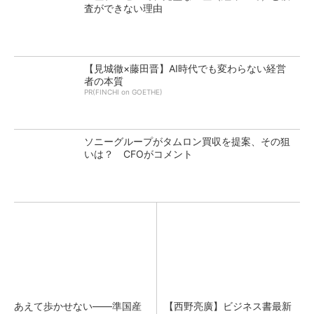
査ができない理由
【見城徹×藤田晋】AI時代でも変わらない経営
者の本質
PR(FINCHI on GOETHE)
ソニーグループがタムロン買収を提案、その狙
いは？ CFOがコメント
あえて歩かせない――準国産
【西野亮廣】ビジネス書最新