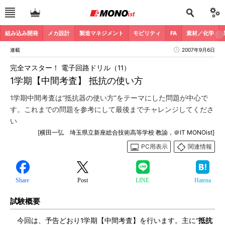
組み込み開発
メカ設計
製造マネジメント
モビリティ
FA
素材／化学
連載
2007年9月6日
完全マスター！ 電子回路ドリル（11）
1学期【中間考査】 抵抗の使い方
1学期中間考査は“抵抗器の使い方”をテーマにした問題が中心で
す。これまでの問題を参考にして最後までチャレンジしてくださ
い
[横田一弘 埼玉県立新座総合技術高等学校 教諭，＠IT MONOist]
PC用表示
関連情報
Share
Post
LINE
Hatena
試験概要
今回は、予告どおり1学期【中間考査】を行います。主に“
抵抗