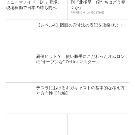
ヒューマノイド「D1」登場、
刊『北極星 僕たちはどう働
現場稼働で日本の勝ち筋へ
くか』
PR(FINCHI on GOETHE)
【レベル4】図面の穴寸法の表記を攻略せよ！
異例ヒット？ 使い勝手にこだわったオムロン
の“オープンな”IO-Linkマスター
テスラにおけるギガキャストの基本的な考え方
と方向性【前編】