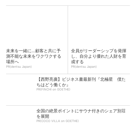
未来を一緒に…顧客と共に予
全員がリーダーシップを発揮
測不能な未来をワクワクする
し、自分より優れた人財を育
場所へ
成する
PR(dentsu Japan)
PR(dentsu Japan)
【西野亮廣】ビジネス書最新刊『北極星 僕た
ちはどう働くか』
PR(FINCHI on GOETHE)
全国の絶景ポイントにサウナ付きのシェア別荘
を展開
PR(COCO VILLA on GOETHE)