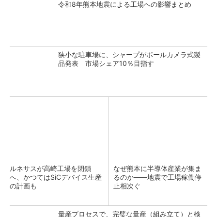
令和8年熊本地震による工場への影響まとめ
狭小な駐車場に、シャープがポールカメラ式製
品発表 市場シェア10％目指す
ルネサスが高崎工場を閉鎖
なぜ熊本に半導体産業が集ま
へ、かつてはSiCデバイス生産
るのか――地震で工場稼働停
の計画も
止相次ぐ
量産プロセスで、完璧な量産（組み立て）と検