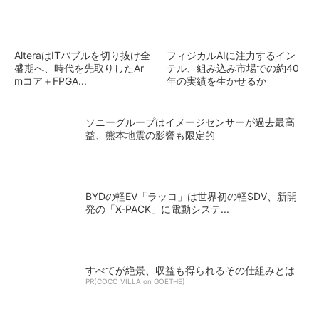
AlteraはITバブルを切り抜け全
フィジカルAIに注力するイン
盛期へ、時代を先取りしたAr
テル、組み込み市場での約40
mコア＋FPGA...
年の実績を生かせるか
ソニーグループはイメージセンサーが過去最高
益、熊本地震の影響も限定的
BYDの軽EV「ラッコ」は世界初の軽SDV、新開
発の「X-PACK」に電動システ...
すべてが絶景、収益も得られるその仕組みとは
PR(COCO VILLA on GOETHE)