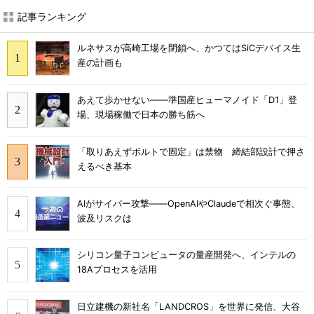
記事ランキング
ルネサスが高崎工場を閉鎖へ、かつてはSiCデバイス生
産の計画も
あえて歩かせない――準国産ヒューマノイド「D1」登
場、現場稼働で日本の勝ち筋へ
「取りあえずボルトで固定」は禁物 締結部設計で押さ
えるべき基本
AIがサイバー攻撃――OpenAIやClaudeで相次ぐ事態、
波及リスクは
シリコン量子コンピュータの量産開発へ、インテルの
18Aプロセスを活用
日立建機の新社名「LANDCROS」を世界に発信、大谷