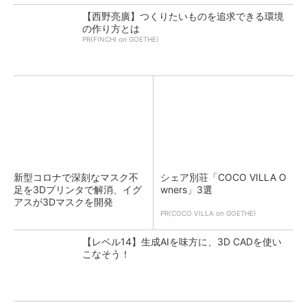
【西野亮廣】つくりたいものを追求できる環境
の作り方とは
PR(FINCHI on GOETHE)
新型コロナで深刻なマスク不
シェア別荘「COCO VILLA O
足を3Dプリンタで解消、イグ
wners」3選
アスが3Dマスクを開発
PR(COCO VILLA on GOETHE)
【レベル14】生成AIを味方に、3D CADを使い
こなそう！