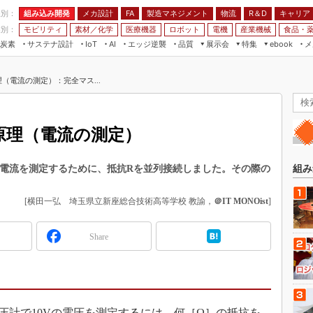
程別：
組み込み開発
メカ設計
製造マネジメント
物流
R＆D
キャリア
FA
業別：
モビリティ
素材／化学
医療機器
ロボット
電機
産業機械
食品・
炭素
サステナ設計
エッジ逆襲
品質
展示会
特集
メ
IoT
AI
ebook
伝承
組み込み開発
CEATEC
読者調査まとめ
編集後記
（電流の測定）：完全マス...
JIMTOF
保全
メカ設計
つながるクルマ
組込み/エッジ コンピューティング
ス
 AI
製造マネジメント
5G
展＆IoT/5Gソリューション展
VR／AR
FA
原理（電流の測定）
IIFES
モビリティ
フィールドサービス
国際ロボット展
素材／化学
FPGA
Aの電流を測定するために、抵抗Rを並列接続しました。その際の
組み
ジャパンモビリティショー
組み込み画像技術
TECHNO-FRONTIER
[横田一弘 埼玉県立新座総合技術高等学校 教諭，
＠IT MONOist
]
組み込みモデリング
人テク展
Windows Embedded
Share
スマート工場EXPO
車載ソフト開発
EdgeTech+
ISO26262
日本ものづくりワールド
無償設計ツール
AUTOMOTIVE WORLD
電圧計で10Vの電圧を測定するには、何［Ω］の抵抗を