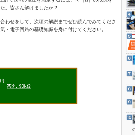
3Dプリンタ
産業オープンネット展
した。皆さん解けましたか？
デジタルツインとCAE
S＆OP
合わせをして、次項の解説までぜひ読んでみてくださ
電気・電子回路の基礎知識を身に付けてください。
インダストリー4.0
イノベーション
製造業ビッグデータ
メイドインジャパン
植物工場
知財マネジメント
海外生産
グローバル設計・開発
制御セキュリティ
新型コロナへの対応