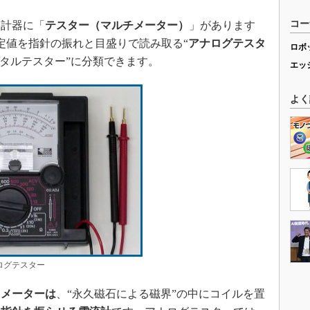
コー
計器に「
テスター（マルチメーター）
」があります
定値を指針の振れと目盛りで読み取る“
アナログテスタ
ロボ
ジタルテスター”に分類できます。
エッ
よく
ログテスター
るメーターは
、“永久磁石による磁界”の中にコイルを置