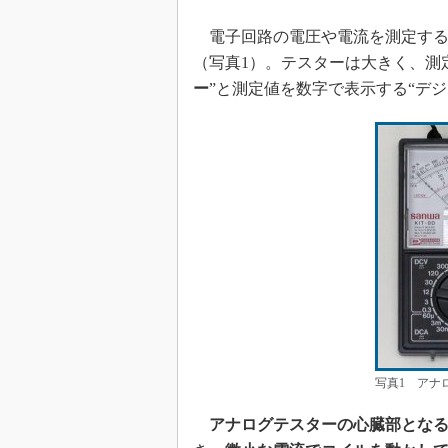
電子回路の電圧や電流を測定する
（写真1）。テスターは大きく、測
ー
”と測定値を数字で表示する“デ
写真1 アナ
アナログテスターの心臓部とな