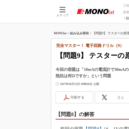
工
産
メディア
脱
つながる技術
AI×技術
MONOist
>
組み込み開発
>
【問題9】 テスターの原理
つながる工場
AI×設備
つながるサービ
Physical
完全マスター！ 電子回路ドリル（9）
【問題9】 テスターの
今回の宿題は「10mAの電流計で30m
抵抗は何Ωですか」という問題
2007年08月23日 00時00分 公開
印刷する
見る
【問題8】の解答
前回の宿題
【問題8】
は、1Vの