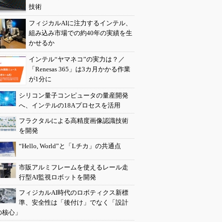
技術
フィジカルAIに注力するインテル、
組み込み市場での約40年の実績を生
かせるか
インテル“ヤマネコ”の実力は？／
「Renesas 365」は3カ月かかる作業
が1分に
シリコン量子コンピュータの量産開発
へ、インテルの18Aプロセスを活用
フラクタルによる高精度画像認識技術
を開発
“Hello, World”と「Lチカ」の共通点
市販アルミフレームを使えるレール走
行型AI監視ロボットを開発
フィジカルAI時代のロボティクス新標
準、安全性は「後付け」でなく「設計
の核心」