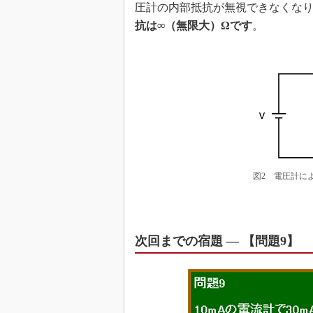
圧計の内部抵抗が無視できなくな
抗は∞（無限大）Ωです
。
図2 電圧計に
次回までの宿題 ― 【問題9】