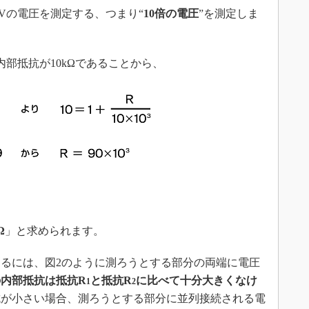
0Vの電圧を測定する、つまり“
10倍の電圧
”を測定しま
部抵抗が10kΩであることから、
Ω
」と求められます。
るには、図2のように測ろうとする部分の両端に電圧
内部抵抗は抵抗R
と抵抗R
に比べて十分大きくなけ
1
2
抗が小さい場合、測ろうとする部分に並列接続される電