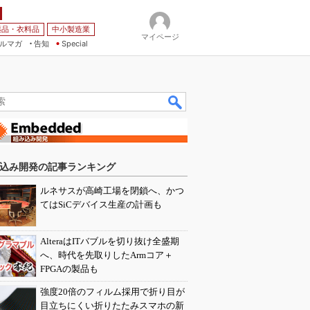
薬品・衣料品
中小製造業
マイページ
ルマガ
告知
Special
込み開発の記事ランキング
ルネサスが高崎工場を閉鎖へ、かつ
てはSiCデバイス生産の計画も
AlteraはITバブルを切り抜け全盛期
へ、時代を先取りしたArmコア＋
FPGAの製品も
強度20倍のフィルム採用で折り目が
目立ちにくい折りたたみスマホの新