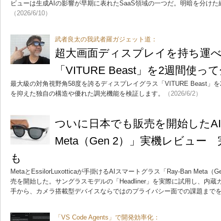
ビューは生成AIの影響が早期に表れたSaaS領域の一つだ。明暗を分け
（2026/6/10）
武者良太の我武者羅ガジェット道：
超大画面ディスプレイを持ち運
「VITURE Beast」を2週間使
最大級の対角視野角58度を誇るディスプレイグラス「VITURE Beast
を抑えた独自の構造や優れた調光機能を検証します。
（2026/6/2）
ついに日本でも販売を開始したAIグ
Meta（Gen 2）」実機レビュ
も
MetaとEssilorLuxotticaが手掛けるAIスマートグラス「Ray-Ban Me
売を開始した。サングラスモデルの「Headliner」を実際に試用し、内蔵カ
手から、カメラ搭載型デバイスならではのプライバシー面での課題まで
「VS Code Agents」で開発効率化：