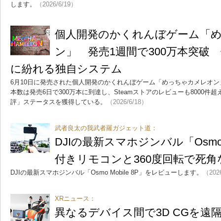
します。
（2026/6/19）
個人開発のかくれんぼゲーム「
ン」 発売1週間で300万本突破
に紛れる独自システム
6月10日に発売された個人開発のかくれんぼゲーム「めっちゃカメレオ
本数は発売6日で300万本に到達し、Steamストアのレビューも8000件
評」ステータスを獲得している。
（2026/6/18）
武者良太の我武者羅ガジェット道：
DJIの最新スマホジンバル「Osmo M
付きリモコンと360度回転で死角
DJIの最新スマホジンバル「Osmo Mobile 8P」をレビューします。
（202
XRニュース：
異なるデバイス間で3D CGを遠