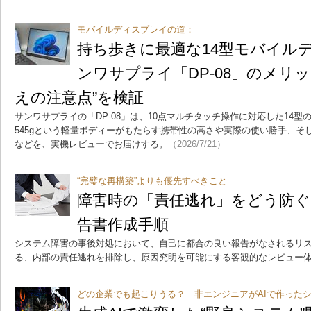
モバイルディスプレイの道：
持ち歩きに最適な14型モバイル
ンワサプライ「DP-08」のメリ
えの注意点”を検証
サンワサプライの「DP-08」は、10点マルチタッチ操作に対応した14
545gという軽量ボディーがもたらす携帯性の高さや実際の使い勝手、そ
などを、実機レビューでお届けする。
（2026/7/21）
“完璧な再構築”よりも優先すべきこと
障害時の「責任逃れ」をどう防ぐ
告書作成手順
システム障害の事後対処において、自己に都合の良い報告がなされるリス
る、内部の責任逃れを排除し、原因究明を可能にする客観的なレビュー
どの企業でも起こりうる？ 非エンジニアがAIで作った