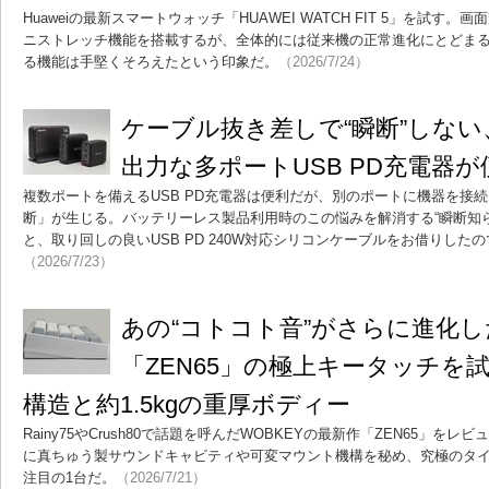
Huaweiの最新スマートウォッチ「HUAWEI WATCH FIT 5」を試
ニストレッチ機能を搭載するが、全体的には従来機の正常進化にとどま
る機能は手堅くそろえたという印象だ。
（2026/7/24）
ケーブル抜き差しで“瞬断”しな
出力な多ポートUSB PD充電器
複数ポートを備えるUSB PD充電器は便利だが、別のポートに機器を接
断」が生じる。バッテリーレス製品利用時のこの悩みを解消する“瞬断知ら
と、取り回しの良いUSB PD 240W対応シリコンケーブルをお借りした
（2026/7/23）
あの“コトコト音”がさらに進化し
「ZEN65」の極上キータッチを
構造と約1.5kgの重厚ボディー
Rainy75やCrush80で話題を呼んだWOBKEYの最新作「ZEN65」をレ
に真ちゅう製サウンドキャビティや可変マウント機構を秘め、究極のタ
注目の1台だ。
（2026/7/21）