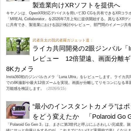
製造業向けXRソフトを提供へ
キヤノンは、OpenXR対応デバイスを用いて3D CGを共有できるXRコ
「MREAL Collaborator」を2026年7月上旬に提供開始する。異なるX
に共有でき、製造業における設計検討やレビュー、部門間のイメージ共
武者良太の我武者羅ガジェット道：
ライカ共同開発の2眼ジンバル「Insta3
レビュー 12倍望遠、画面分離
8Kカメラ
Insta360初のジンバルカメラ「Luna Ultra」をレビューします。ラ
での8K撮影や最大12倍ズームを実現。画面が分離してリモコンになる
万能感を検証します。
（2026/6/15）
“最小のインスタントカメラ”は
をどう変えたか 「Polaroid Go 
「Polaroid Go Gen 3」は、まさに第3世代と呼ぶにふさわしい完成
緒にサッと自撮りをするのが、これまでにないほど実用的で楽しくなり