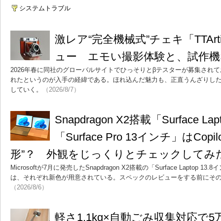
システムトラブル
激レア“完全機械式”チェキ「TTArti
ュー エモい撮影体験と、試作機
2026年春に同社のグローバルサイトでひっそりとβテスターが募集され
れたというのが入手の経緯である。ほれ込んだ魅力も、正直うんざりし
していく。
（2026/8/7）
Snapdragon X2搭載「Surface La
「Surface Pro 13インチ」はCopi
形”？ 外観をじっくりとチェックしてみ
Microsoftが7月に発売したSnapdragon X2搭載の「Surface Laptop 13.
は、それぞれ新色が用意されている。スペックのレビューをする前にそ
（2026/8/6）
軽さ1.1kg×自動ごみ収集対応で