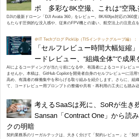
ポ 多彩な8K空撮、これは“空飛ぶOs
DJIの最新ドローン「DJI Avata 360」をレビュー。8K/60fps対応の
もたらす圧倒的な没入感や、従来のFPV機との違い、航空法上の注意点
＠IT Techブログ PickUp（TISインテックグループ編）：
「セルフレビュー時間大幅短縮」 Git
ードレビュー、“組織全体”で成果
AIによるコーディングが当たり前になる中、有識者によるコードレビュ
ませんか。本稿は、GitHub Copilotを開発者自身のセルフレビュー
高め、有識者の稼働集中を和らげる取り組みを紹介します。さらに、組
て、コードレビュー用プロンプトの整備や共有・再利用の工夫にも踏み
考えるSaaSは死に、SoRが生き
Sansan「Contract One」
クの明暗
契約業務系のリーガルテックは、大きく分けて「契約レビュー」と「契約