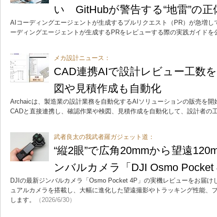
い GitHubが警告する“地雷”の正
AIコーディングエージェントが生成するプルリクエスト（PR）が急増して
ーディングエージェントが生成するPRをレビューする際の実践ガイドを
メカ設計ニュース：
CAD連携AIで設計レビュー工数を
図や見積作成も自動化
Archaicは、製造業の設計業務を自動化するAIソリューションの販売を開始
CADと直接連携し、確認作業や検図、見積作成を自動化して、設計者の
武者良太の我武者羅ガジェット道：
“縦2眼”で広角20mmから望遠12
ンバルカメラ「DJI Osmo Pocke
DJIの最新ジンバルカメラ「Osmo Pocket 4P」の実機レビューをお
ュアルカメラを搭載し、大幅に進化した望遠撮影やトラッキング性能、
します。
（2026/6/30）