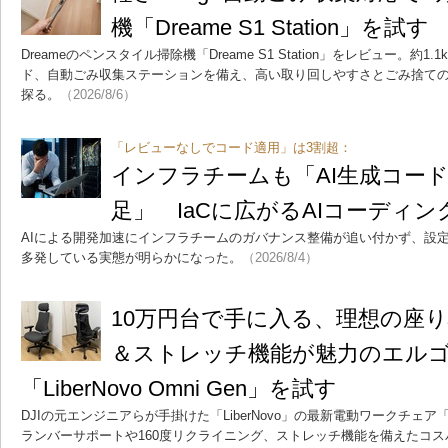
機「Dreame S1 Station」
Dreameのペンスタイル掃除機「Dreame S1 Station」をレビュー。約1
ド、自動ごみ収集ステーションを備え、高い取り回しやすさとごみ捨ての
探る。
（2026/8/6）
「レビューなしでコード適用」は3割超：
インフラチームも「AI生成コー
足」 IaCに広がるAIコーディン
AIによる開発加速にインフラチームのガバナンス整備が追い付かず、設
多発している実態が明らかになった。
（2026/8/4）
10万円台で手に入る、理想の座
＆ストレッチ機能が魅力のエル
「LiberNovo Omni Gen」を試す
DJIの元エンジニアらが手掛けた「LiberNovo」の最新電動ワークチェア「
ランバーサポートや160度リクライニング、ストレッチ機能を備えたコ