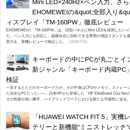
Mini LED×240Hz×ペン入
EHOMEWEIの&quot;全部入り&q
ィスプレイ「TM-160PW」徹底レビュー
EHOMEWEIの「TM-160PW」は、16型パネルにMini LEDを採用
だ。ペン入力にも対応し、縦横自在に回転できる専用の増設スタンドも
実力を、実機レビューで検証した。
（2026/7/31）
キーボードの中にPCが丸ごとイ
新ジャンル「キーボード内蔵PC
検証
一見するとただのキーボードだが、その中身はCPUやメモリ、ストレー
た完全なPCだった――。日本HPから登場した「HP EliteBoard G1a Nex
その性能や使い勝手、ハイブリッドワークにおける新たな可能性に迫る
「HUAWEI WATCH FIT 5
テリーと新機能“ミニストレッチ