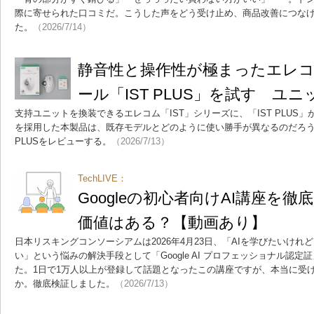
際に寄せられた口コミだ。こうした声をどう受け止め、商品改善につな
た。
（2026/7/14）
静音性と操作性が極まったエレ
ール「IST PLUS」を試す ユ
支持ユニットを換装できるエレコム「IST」シリーズに、「IST PLUS
を採用した本製品は、既存モデルとどのように使い勝手が異なるのだろう
PLUSをレビューする。
（2026/7/13）
TechLIVE：
Googleの初心者向けAI講座を
価値はある？【動画あり】
日本リスキングコンソーシアムは2026年4月23日、「AIを学びたいけ
い」という悩みの解決手段として「Google AI プロフェッショナル認
た。1日で1万人以上が登録して話題となったこの講座ですが、本当に受
か。徹底検証しました。
（2026/7/13）