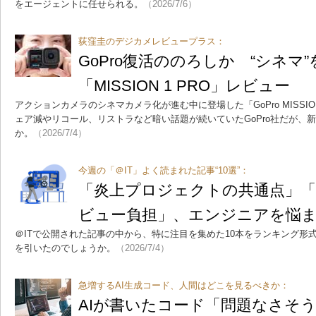
をエージェントに任せられる。
（2026/7/6）
荻窪圭のデジカメレビュープラス：
GoPro復活ののろしか “シネマ
「MISSION 1 PRO」レビュー
アクションカメラのシネマカメラ化が進む中に登場した「GoPro MISSI
ェア減やリコール、リストラなど暗い話題が続いていたGoPro社だが、
か。
（2026/7/4）
今週の「＠IT」よく読まれた記事“10選”：
「炎上プロジェクトの共通点」「
ビュー負担」、エンジニアを悩
＠ITで公開された記事の中から、特に注目を集めた10本をランキング形
を引いたのでしょうか。
（2026/7/4）
急増するAI生成コード、人間はどこを見るべきか：
AIが書いたコード「問題なさそ