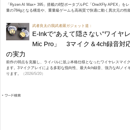
「Ryzen AI Max+ 395」搭載の8型ポータブルPC「OneXFly AP
量の784gとなる構造や、重量級ゲームも高画質で快適に動く異次元の性
武者良太の我武者羅ガジェット道：
E-Inkで“あえて隠さない”ワイヤレス
Mic Pro」 3マイク＆4ch録
の実力
前作の弱点を克服し、ライバルに並ぶ本格仕様となったワイヤレスマイク「Inst
ます。3マイクアレイによる多彩な指向性、最大4ch録音、強力なAIノ
ります。
（2026/5/20）