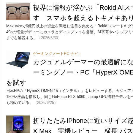
視界に情報が浮かぶ「Rokid A
す スマホを超えるトキメキあ
Makuakeで6億円以上の資金を調達し注目を集める「Rokid スマート
49gの軽量ボディーにカメラとディスプレイを凝縮。AI字幕やハンズフ
までを解説する。
（2026/6/30）
ゲーミングノートPC ナビ：
カジュアルゲーマーの最適解にな
ーミングノートPC「HyperX OMEN
を試す
日本HPの「HyperX OMEN 15（インテル）」をレビューする。カジュア
180Hz液晶を搭載し、同じGeForce RTX 5060 Laptop GPU搭
も秘めている。
（2026/6/25）
折りたたみiPhoneに近いサイズ感？ 
X Max」実機レビュー 横長“パ