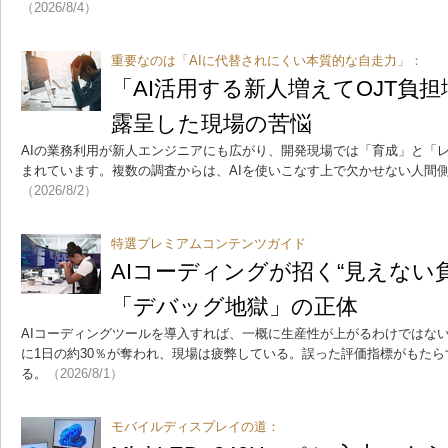
（2026/8/4）
重要なのは「AIに代替されにくい本質的な自走力」：
「AI活用する新人増えてOJT負
露呈した現場の苦悩
AIの業務利用が新人エンジニアにも広がり、開発現場では「育成」と「
まれています。複数の調査からは、AIを使いこなす上で欠かせない人間
（2026/8/2）
特選プレミアムコンテンツガイド
AIコーディングが招く“見えない
「デバッグ地獄」の正体
AIコーディングツールを導入すれば、一概に生産性が上がるわけではな
に1日の約30％が奪われ、現場は疲弊している。誤った評価指標がもた
る。
（2026/8/1）
モバイルディスプレイの道：