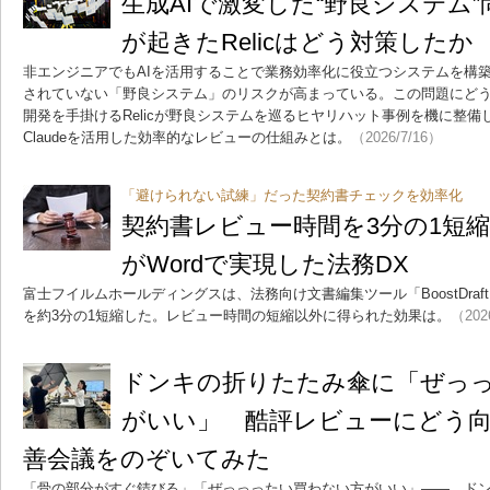
生成AIで激変した“野良システム
が起きたRelicはどう対策したか
非エンジニアでもAIを活用することで業務効率化に役立つシステムを構
されていない「野良システム」のリスクが高まっている。この問題にど
開発を手掛けるRelicが野良システムを巡るヒヤリハット事例を機に整
Claudeを活用した効率的なレビューの仕組みとは。
（2026/7/16）
「避けられない試練」だった契約書チェックを効率化
契約書レビュー時間を3分の1短
がWordで実現した法務DX
富士フイルムホールディングスは、法務向け文書編集ツール「BoostDra
を約3分の1短縮した。レビュー時間の短縮以外に得られた効果は。
（202
ドンキの折りたたみ傘に「ぜっ
がいい」 酷評レビューにどう
善会議をのぞいてみた
「骨の部分がすぐ錆びる」「ぜっっったい買わない方がいい」――。ド