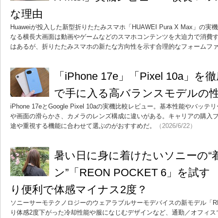
な理由
Huaweiが投入した新型折りたたみスマホ「HUAWEI Pura X Max」
なる横長大画面は動画やゲームなどのスマホコンテンツを大迫力で消費
はあるが、折りたたみスマホの新たな方向性を示す合理的なフォームファ
「iPhone 17e」「Pixel 10a
で手に入る高バランスモデルの
iPhone 17eとGoogle Pixel 10aの実機比較レビュー。基本性能
や画面の滑らかさ、カメラのレンズ構成に違いがある。キャリアの購入
途や重視する機能に合わせて選ぶのがおすすめだ。
（2026/6/22）
暑い日に身に着けたいソニーの“
ン”「REON POCKET 6」を
り便利で体感マイナス2度？
ソニーサーモテクノロジーのウェアラブルサーモデバイスの新モデル「REON
り体感2度下がった冷却性能や服になじむデザインなど、通勤／オフィス