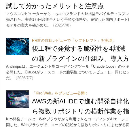
試して分かったメリットと注意点
マウスコンピューターから、iiyamaブランドの15.6型モバイルディスプレイ「Pr
売された。実売1万円台後半という手頃な価格や、充実した国内サポート
モデルの実力を確かめた。
（2026/7/8）
PR前の自動レビューで「シフトレフト」を実現：
後工程で発覚する脆弱性を4割減 「C
の新プラグインの仕組み、導入
Anthropicは、エージェント型コーディングツール「Claude Code
公開した。Claudeがソースコードの脆弱性についてレビューし、同じ
だ。
（2026/7/7）
「Kiro Web」をプレビュ―公開：
AWSの新AI IDEで進む開発自律
ら複数リポジトリの横断作業を
Kiro開発チームは、Webブラウザから利用できるコーディングAIエージェン
開した。Webブラウザで、コードの記述から複数リポジトリにまたがる