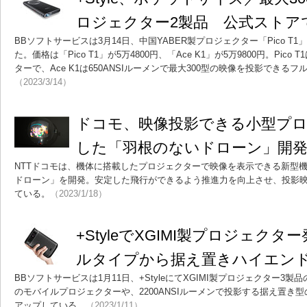
ロジェクター2製品 公式ストアで
BBソフトサービスは3月14日、中国YABER製プロジェクター「Pico T1
た。価格は「Pico T1」が5万4800円、「Ace K1」が5万9800円。Pico
ターで、Ace K1は650ANSIルーメンで最大300型の映像を投影できる
（2023/3/14）
ドコモ、映像投影できる小型プ
した「羽根のないドローン」開
NTTドコモは、機体に搭載したプロジェクターで映像を表示できる新型
ドローン」を開発。安定した飛行ができるよう推進力を向上させ、投影
ている。
（2023/1/18）
+StyleでXGIMI製プロジェク
ルタイプから据え置きハイエン
BBソフトサービスは1月11日、+StyleにてXGIMI製プロジェクター3製
のモバイルプロジェクターや、2200ANSIルーメンで投影する据え置き
アップしている。
（2023/1/11）