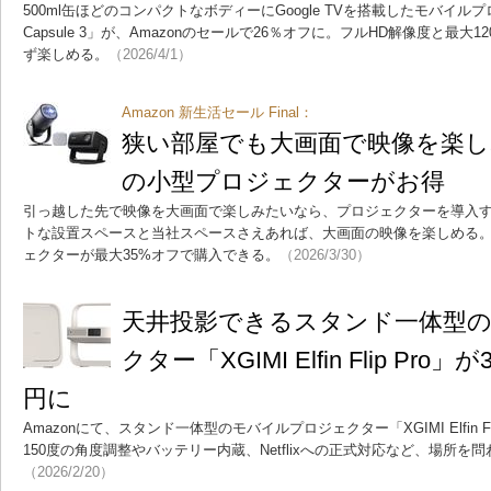
500ml缶ほどのコンパクトなボディーにGoogle TVを搭載したモバイルプロジ
Capsule 3」が、Amazonのセールで26％オフに。フルHD解像度と最
ず楽しめる。
（2026/4/1）
Amazon 新生活セール Final：
狭い部屋でも大画面で映像を楽しみた
の小型プロジェクターがお得
引っ越した先で映像を大画面で楽しみたいなら、プロジェクターを導入
トな設置スペースと当社スペースさえあれば、大画面の映像を楽しめる。しか
ェクターが最大35%オフで購入できる。
（2026/3/30）
天井投影できるスタンド一体型
クター「XGIMI Elfin Flip Pro
円に
Amazonにて、スタンド一体型のモバイルプロジェクター「XGIMI Elfin F
150度の角度調整やバッテリー内蔵、Netflixへの正式対応など、場所
（2026/2/20）