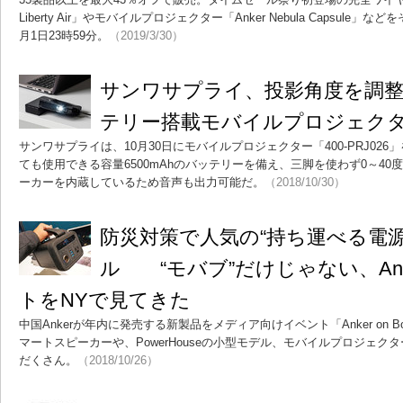
Liberty Air」やモバイルプロジェクター「Anker Nebula Capsule」
月1日23時59分。
（2019/3/30）
サンワサプライ、投影角度を調
テリー搭載モバイルプロジェク
サンワサプライは、10月30日にモバイルプロジェクター「400-PRJ02
ても使用できる容量6500mAhのバッテリーを備え、三脚を使わず0～40
ーカーを内蔵しているため音声も出力可能だ。
（2018/10/30）
防災対策で人気の“持ち運べる電源
ル “モバブ”だけじゃない、An
トをNYで見てきた
中国Ankerが年内に発売する新製品をメディア向けイベント「Anker on 
マートスピーカーや、PowerHouseの小型モデル、モバイルプロジェ
だくさん。
（2018/10/26）