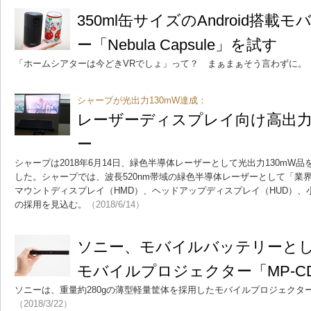
350ml缶サイズのAndroid搭
ー「Nebula Capsule」を試す
「ホームシアターは今どきVRでしょ」って？ まぁまぁそう言わずに。
シャープが光出力130mW達成：
レーザーディスプレイ向け高出
ー
シャープは2018年6月14日、緑色半導体レーザーとして光出力130mW品を
した。シャープでは、波長520nm帯域の緑色半導体レーザーとして「業
マウントディスプレイ（HMD）、ヘッドアップディスプレイ（HUD）、
の採用を見込む。
（2018/6/14）
ソニー、モバイルバッテリーと
モバイルプロジェクター「MP-C
ソニーは、重量約280gの薄型軽量筐体を採用したモバイルプロジェクター
（2018/3/22）