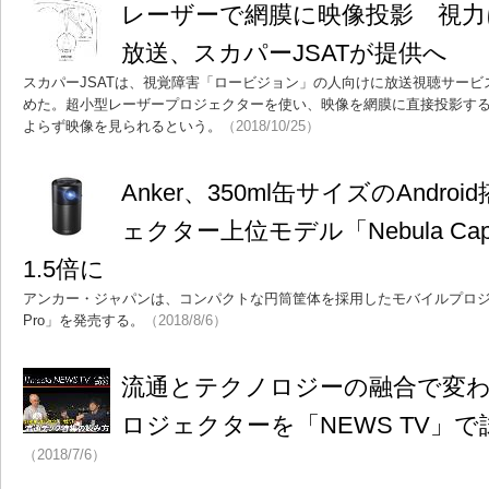
レーザーで網膜に映像投影 視
放送、スカパーJSATが提供へ
スカパーJSATは、視覚障害「ロービジョン」の人向けに放送視聴サー
めた。超小型レーザープロジェクターを使い、映像を網膜に直接投影す
よらず映像を見られるという。
（2018/10/25）
Anker、350ml缶サイズのAndr
ェクター上位モデル「Nebula Cap
1.5倍に
アンカー・ジャパンは、コンパクトな円筒筐体を採用したモバイルプロジェクター「A
Pro」を発売する。
（2018/8/6）
流通とテクノロジーの融合で変
ロジェクターを「NEWS TV」で
（2018/7/6）