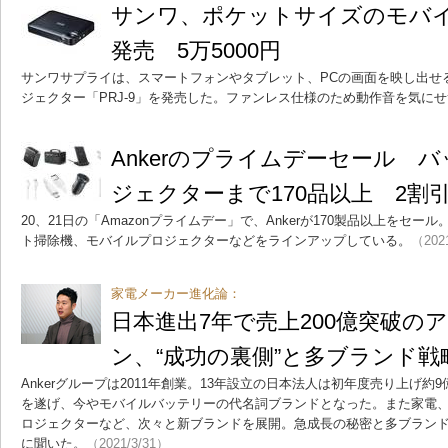
サンワ、ポケットサイズのモバ
発売 5万5000円
サンワサプライは、スマートフォンやタブレット、PCの画面を映し出せ
ジェクター「PRJ-9」を発売した。ファンレス仕様のため動作音を気に
Ankerのプライムデーセール 
ジェクターまで170品以上 2割
20、21日の「Amazonプライムデー」で、Ankerが170製品以上をセ
ト掃除機、モバイルプロジェクターなどをラインアップしている。
（202
家電メーカー進化論：
日本進出7年で売上200億突破の
ン、“成功の裏側”と多ブランド戦
Ankerグループは2011年創業。13年設立の日本法人は初年度売り上げ約9
を遂げ、今やモバイルバッテリーの代名詞ブランドとなった。また家電
ロジェクターなど、次々と新ブランドを展開。急成長の秘密と多ブランド
に聞いた。
（2021/3/31）