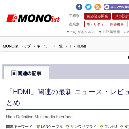
組み込み開発
メカ設計
モビリティ
医療機器
▼
つながるクルマ
▼
IoT×製造業
»
V
MONOist トップ
キーワード一覧
H
HDMI
>
>
>
「HDMI」関連の最新 ニュース・レビュ
とめ
High-Definition Multimedia Interface
関連キーワード
LANケーブル
サンワサプライ
フルHD
変