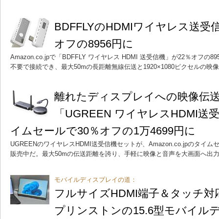
BDFFLYのHDMIワイヤレス送受
オフの8956円に
Amazon.co.jpで「BDFFLY ワイヤレス HDMI 送受信機」が22％オフの
不要で接続でき、最大50mの長距離無線伝送と1920×1080ピクセルの
離れたディスプレイへの映像伝
「UGREEN ワイヤレスHDMI
イムセールで30％オフの1万4699円に
UGREENのワイヤレスHDMI送受信機セットが、Amazon.co.jpのタイム
販売中だ。最大50mの伝送距離を誇り、手軽に映像と音声を大画面へ出
モバイルディスプレイの道：
フルサイズHDMI端子＆タッチ
プリンストンの15.6型モバイルデ