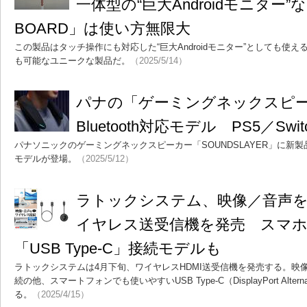
一体型の“巨大Androidモニター”
BOARD」は使い方無限大
この製品はタッチ操作にも対応した“巨大Androidモニター”としても使え
も可能なユニークな製品だ。
（2025/5/14）
パナの「ゲーミングネックスピー
Bluetooth対応モデル PS5／Swi
パナソニックのゲーミングネックスピーカー「SOUNDSLAYER」に新製品。H
モデルが登場。
（2025/5/12）
ラトックシステム、映像／音声
イヤレス送受信機を発売 スマ
「USB Type-C」接続モデルも
ラトックシステムは4月下旬、ワイヤレスHDMI送受信機を発売する。映像
続の他、スマートフォンでも使いやすいUSB Type-C（DisplayPort Alte
る。
（2025/4/15）