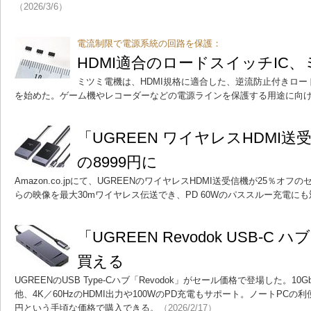
（2026/3/6）
電流制限で電源系統の回路を保護：
HDMI適合のロードスイッチIC
ミツミ電機は、HDMI規格に適合した、逆流防止付きロード
を始めた。ゲーム機やレコーダーなどの電源ラインを保護する用途に向
「UGREEN ワイヤレスHDMI送
の8999円に
Amazon.co.jpにて、UGREENのワイヤレスHDMI送受信機が25％オフの
らの映像を最大30mワイヤレス伝送でき、PD 60Wのパススルー充電に
「UGREEN Revodok USB-C ハ
買える
UGREENのUSB Type-Cハブ「Revodok」がセール価格で登場した。1
他、4K／60HzのHDMI出力や100WのPD充電もサポート。ノートPCの
円という手頃な価格で購入できる。
（2026/2/17）