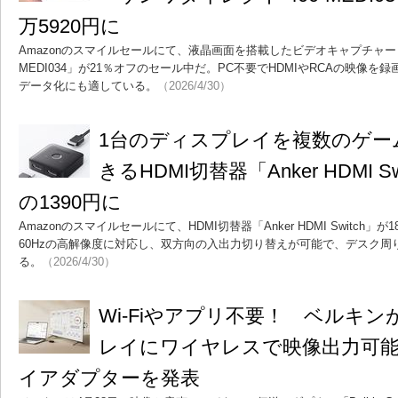
万5920円に
Amazonのスマイルセールにて、液晶画面を搭載したビデオキャプチャー「
MEDI034」が21％オフのセール中だ。PC不要でHDMIやRCAの映像
データ化にも適している。
（2026/4/30）
1台のディスプレイを複数のゲー
きるHDMI切替器「Anker HDMI S
の1390円に
Amazonのスマイルセールにて、HDMI切替器「Anker HDMI Switch」
60Hzの高解像度に対応し、双方向の入出力切り替えが可能で、デスク周
る。
（2026/4/30）
Wi-Fiやアプリ不要！ ベルキン
レイにワイヤレスで映像出力可能
イアダプターを発表