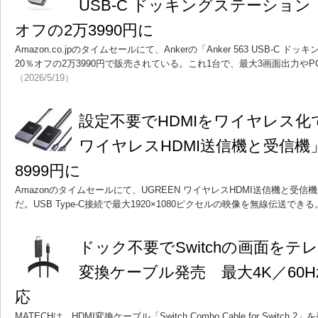
USB-C ドッキングステーション（1
オフの2万3990円に
Amazon.co.jpのタイムセールにて、Ankerの「Anker 563 USB-C ド
20％オフの2万3990円で販売されている。これ1台で、最大3画面出力や
（2026/5/19）
設定不要でHDMIをワイヤレス化で
ワイヤレスHDMI送信機と受信機
8999円に
Amazonのタイムセールにて、UGREEN ワイヤレスHDMI送信機と受信機
だ。USB Type-C接続で最大1920×1080ピクセルの映像を無線伝送できる
ドック不要でSwitchの画面をテ
変換ケーブル発売 最大4K／60H
応
MATECHは、HDMI変換ケーブル「Switch Combo Cable for Switch 2」を発