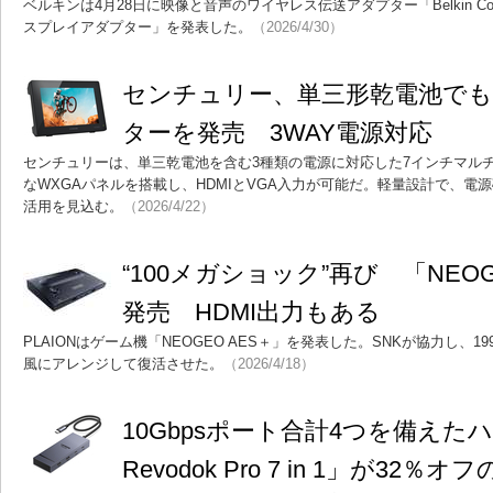
ベルキンは4月28日に映像と音声のワイヤレス伝送アダプター「Belkin Conne
スプレイアダプター」を発表した。
（2026/4/30）
センチュリー、単三形乾電池でも動
ターを発売 3WAY電源対応
センチュリーは、単三乾電池を含む3種類の電源に対応した7インチマル
なWXGAパネルを搭載し、HDMIとVGA入力が可能だ。軽量設計で、電
活用を見込む。
（2026/4/22）
“100メガショック”再び 「NEOG
発売 HDMI出力もある
PLAIONはゲーム機「NEOGEO AES＋」を発表した。SNKが協力し、1
風にアレンジして復活させた。
（2026/4/18）
10Gbpsポート合計4つを備えたハ
Revodok Pro 7 in 1」が32％オ