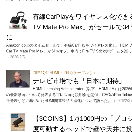
有線CarPlayをワイヤレス化できる「
TV Mate Pro Max」がセールで
に
Amazon.co.jpのタイムセールで、有線CarPlayをワイヤレス化し、HDM
Car TV Mate Pro Max」が34％オフ。車内でFire TV Stickやゲ
（2026/2/5）
26年1QにHDMI 2.2対応ケーブルも：
テレビ市場でも「日本に期待」 H
HDMI Licensing Administrator（以下、HDMI LA）
の最新動向について発表するプレス向け説明会を開催。CEOのRob Tobias
社発表などに基づいたHDMI関連製品の進化について語った。
（2026/2/3
【3COINS】1万1000円の「プ
度可動するヘッドで壁や天井に