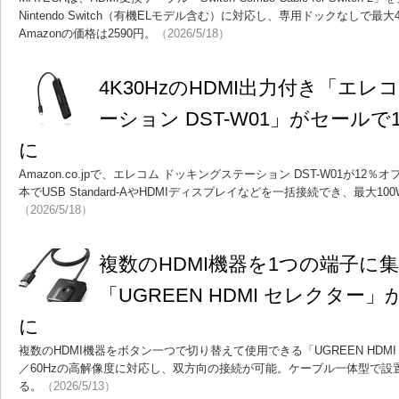
Nintendo Switch（有機ELモデル含む）に対応し、専用ドックなしで最
Amazonの価格は2590円。
（2026/5/18）
4K30HzのHDMI出力付き「エ
ーション DST-W01」がセールで1
に
Amazon.co.jpで、エレコム ドッキングステーション DST-W01が12
本でUSB Standard-AやHDMIディスプレイなどを一括接続でき、最大1
（2026/5/18）
複数のHDMI機器を1つの端子に
「UGREEN HDMI セレクター」
に
複数のHDMI機器をボタン一つで切り替えて使用できる「UGREEN HDM
／60Hzの高解像度に対応し、双方向の接続が可能。ケーブル一体型で設
る。
（2026/5/13）