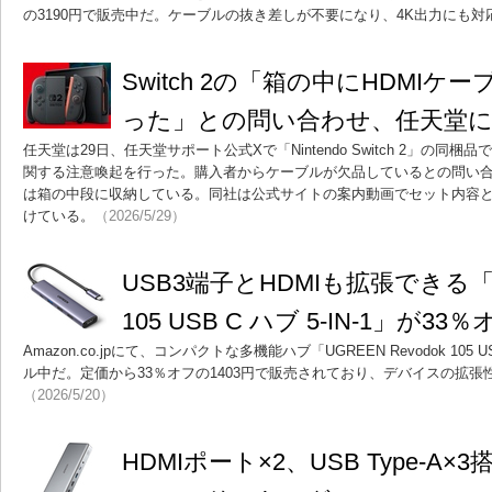
の3190円で販売中だ。ケーブルの抜き差しが不要になり、4K出力にも対
Switch 2の「箱の中にHDMI
った」との問い合わせ、任天堂
任天堂は29日、任天堂サポート公式Xで「Nintendo Switch 2」の同
関する注意喚起を行った。購入者からケーブルが欠品しているとの問い
は箱の中段に収納している。同社は公式サイトの案内動画でセット内容
けている。
（2026/5/29）
USB3端子とHDMIも拡張できる「UG
105 USB C ハブ 5-IN-1」が33
Amazon.co.jpにて、コンパクトな多機能ハブ「UGREEN Revodok 105 U
ル中だ。定価から33％オフの1403円で販売されており、デバイスの拡
（2026/5/20）
HDMIポート×2、USB Type-A×3搭