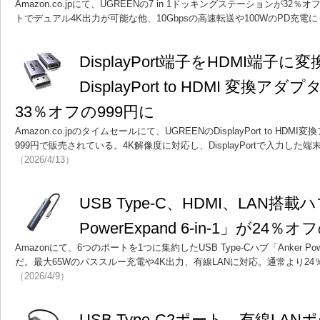
Amazon.co.jpにて、UGREENの7 in 1ドッキングステーションが32
トでデュアル4K出力が可能な他、10Gbpsの高速転送や100WのPD充電
DisplayPort端子をHDMI端子に
DisplayPort to HDMI 変換ア
33％オフの999円に
Amazon.co.jpのタイムセールにて、UGREENのDisplayPort to H
999円で販売されている。4K解像度に対応し、DisplayPortで入力した
（2026/4/13）
USB Type-C、HDMI、LAN搭載ハ
PowerExpand 6-in-1」が24％
Amazonにて、6つのポートを1つに集約したUSB Type-Cハブ「Anker Powe
だ。最大65Wのパススルー充電や4K出力、有線LANに対応。通常より24
（2026/4/9）
USB Type-C2ポート、有線LA