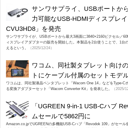
サンワサプライ、USBポートから
力可能なUSB-HDMIディスプレイ
CVU3HD8」を発売
サンワサプライが、USBポートから最大3画面に3840×2160ピクセル／60f
ィスプレイアダプターの販売を開始した。本製品を2台使うことで、1台の
えるという。
（2025/12/24）
ワコム、同社製タブレット向けの
トにケーブル付属のセットモデ
ワコムは、同社製液晶ペンタブレット「Wacom One 14」などをType
る変換アダプターセット「Wacom Converter Kit」を発表した。
（2025/1
「UGREEN 9-in-1 USB-Cハブ R
ムセールで5862円に
Amazon.co.jpでUGREENの多機能USB-Cハブ「Revodok 109」が