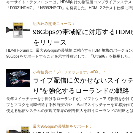
キーサイト・テクノロジーは、HDMI向けの物理層コンプライアンステス
「D9021HDMC」「N5992HPCD」を発表した。HDMI 2.2テスト仕様
組み込み開発ニュース：
96Gbpsの帯域幅に対応するHDM
をリリース
HDMI Forumは、最大96Gbpsの帯域幅に対応するHDMI規格のバージ
96Gbpsをサポートすることを示す呼称として、「Ultra96」を採用した。
小寺信良の「プロフェッショナル×DX」：
ライブ配信に欠かせないスイッチ
り”を強化するローランドの戦略
長年スイッチャーを手掛けるローランドが、ソフトウェアで攻勢をかけてい
プとマスクを同時伝送する独自技術や、iPadでスイッチャーを直感操作
使える配信システムの実現で業界の裾野拡大を狙うローランドの戦略と
最大96Gbpsの帯域幅をサポート：