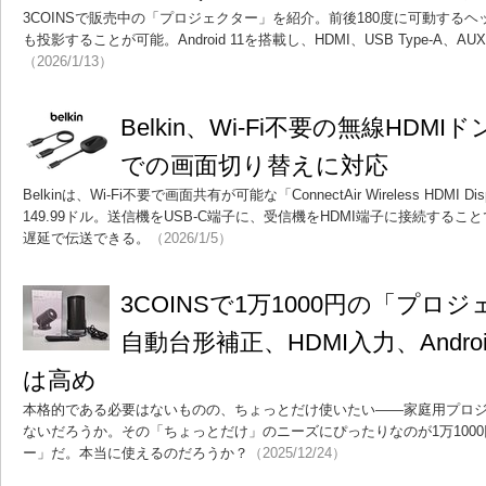
3COINSで販売中の「プロジェクター」を紹介。前後180度に可動する
も投影することが可能。Android 11を搭載し、HDMI、USB Type-A、AU
（2026/1/13）
Belkin、Wi-Fi不要の無線HDM
での画面切り替えに対応
Belkinは、Wi-Fi不要で画面共有が可能な「ConnectAir Wireless HDMI 
149.99ドル。送信機をUSB-C端子に、受信機をHDMI端子に接続すること
遅延で伝送できる。
（2026/1/5）
3COINSで1万1000円の「プ
自動台形補正、HDMI入力、Andro
は高め
本格的である必要はないものの、ちょっとだけ使いたい――家庭用プロ
ないだろうか。その「ちょっとだけ」のニーズにぴったりなのが1万1000
ー」だ。本当に使えるのだろうか？
（2025/12/24）