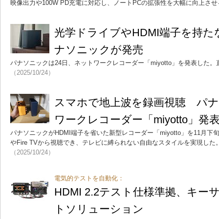
映像出力や100W PD充電に対応し、ノートPCの拡張性を大幅に向上さ
光学ドライブやHDMI端子を持
ナソニックが発売
パナソニックは24日、ネットワークレコーダー「miyotto」を発表した。直
（2025/10/24）
スマホで地上波を録画視聴 パ
ワークレコーダー「miyotto」発表
パナソニックがHDMI端子を省いた新型レコーダー「miyotto」を11月下
やFire TVから視聴でき、テレビに縛られない自由なスタイルを実現した。
（2025/10/24）
電気的テストを自動化：
HDMI 2.2テスト仕様準拠、キ
トソリューション