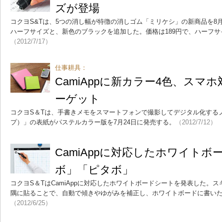
ズが登場
コクヨS&Tは、5つの消し幅が特徴の消しゴム「ミリケシ」の新商品を8
ハーフサイズと、新色のブラックを追加した。価格は189円で、ハーフサイ
（2012/7/17）
仕事耕具：
CamiAppに新カラー4色、スマ
ーゲット
コクヨS＆Tは、手書きメモをスマートフォンで撮影してデジタル化するノー
プ）」の表紙がパステルカラー版を7月24日に発売する。
（2012/7/12）
CamiAppに対応したホワイト
ボ」「ピタボ」
コクヨS＆TはCamiAppに対応したホワイトボードシートを発表した。
隅に貼ることで、自動で傾きやゆがみを補正し、ホワイトボードに書い
（2012/6/25）