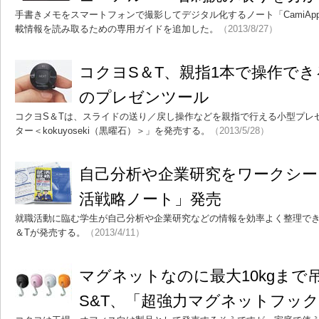
手書きメモをスマートフォンで撮影してデジタル化するノート「CamiA
載情報を読み取るための専用ガイドを追加した。
（2013/8/27）
コクヨS＆T、親指1本で操作でき
のプレゼンツール
コクヨS＆Tは、スライドの送り／戻し操作などを親指で行える小型プレ
ター＜kokuyoseki（黒曜石）＞」を発売する。
（2013/5/28）
自己分析や企業研究をワークシー
活戦略ノート」発売
就職活動に臨む学生が自己分析や企業研究などの情報を効率よく整理でき
＆Tが発売する。
（2013/4/11）
マグネットなのに最大10kgまで
S&T、「超強力マグネットフック