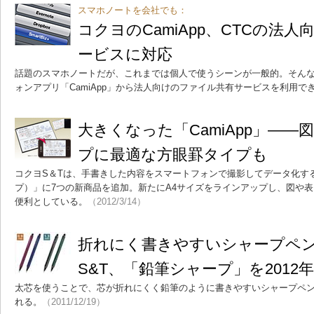
スマホノートを会社でも：
コクヨのCamiApp、CTCの法
ービスに対応
話題のスマホノートだが、これまでは個人で使うシーンが一般的。そんな
ォンアプリ「CamiApp」から法人向けのファイル共有サービスを利用で
大きくなった「CamiApp」―
プに最適な方眼罫タイプも
コクヨS＆Tは、手書きした内容をスマートフォンで撮影してデータ化するノ
プ）」に7つの新商品を追加。新たにA4サイズをラインアップし、図や
便利としている。
（2012/3/14）
折れにく書きやすいシャープペ
S&T、「鉛筆シャープ」を2012年
太芯を使うことで、芯が折れにくく鉛筆のように書きやすいシャープペン
れる。
（2011/12/19）