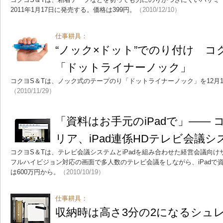
2011年1月17日に発売する。価格は399円。
（2010/12/10）
仕事耕具：
“ノック×ドット”でのり付け 
「ドットライナーノック」
コクヨS＆Tは、ノック式のテープのり「ドットライナーノック」を12月1
（2010/11/29）
「資料はお手元のiPadで」――
リア、iPad連係HDテレビ会議シ
コクヨS＆Tは、テレビ会議システムとiPadを組み合わせた経営会議向け
フルハイビジョン対応の画面で多人数のテレビ会議をしながら、iPadで
は600万円から。
（2010/10/19）
仕事耕具：
収納時は高さ3分の2になるシュ