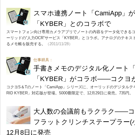
スマホ連携ノート「CamiApp」
「KYBER」とのコラボで
スマートフォン向け専用カメラアプリでノートの内容をデータ化できるコクヨ
ーリッドの“人力OCR”サービス「KYBER」とコラボ。アナログのテキ
るメモ帳を販売する。
（2011/11/28）
仕事耕具：
手書きメモのデジタル化ノート「Ca
「KYBER」がコラボ――コクヨが
コクヨS＆Tのノート「CamiApp」シリーズに、オーリッドのデジタル
RID KYBER」対応版が登場。5000冊限定で、12月29日に発売。735円。
大人数の会議前もラクラク――コ
フラットクリンチステープラー(
12月8日に発売