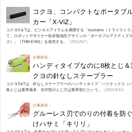
コクヨ、コンパクトなポータブ
カー「X-ViZ」
コクヨS＆Tは、ビジネスアイテムを展開する「trystrams（トライス
て、ロボットデザイナー松井龍哉氏デザインの「ポータブルアクティブスピー
ズ）」（THM-EH01）を発売する。
（2011/6/7）
仕事耕具：
ハンディタイプなのに8枚とじ＆
クヨの針なしステープラー
コクヨS&Tは、針なしステープラーのハンディタイプ「ハリナックス（ハ
枚とじは業界最多、矢印型のとじ穴は業界初だという。
（2011/4/13）
仕事耕具：
グルーレス刃でのりの付着を防
けハサミ「キリリ」
コクヨS＆Tは、粘着テープなどを切っても刃にのりがつきにくいハサミ