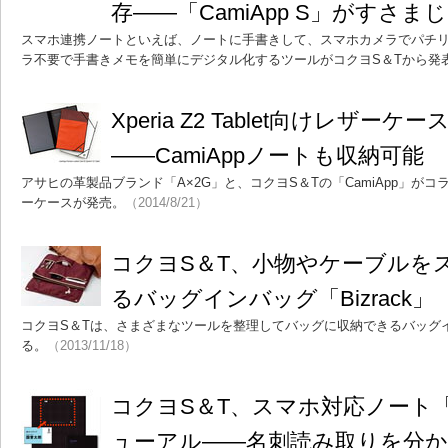
存――「CamiApp S」がすさま
スマホ連携ノートといえば、ノートに手書きして、スマホカメラでパチ
ラ不要で手書きメモを簡単にデジタル化するツールがコクヨS＆Tから発
Xperia Z2 Tablet向けレザーケ
――CamiAppノートも収納可能
アサヒの革製品ブランド「A×2G」と、コクヨS＆Tの「CamiApp」がコラボしたX
ーケースが発売。
（2014/8/21）
コクヨS＆T、小物やケーブルを
るバッグインバッグ「Bizrack」
コクヨS＆Tは、さまざまなツールを整理してバッグに収納できるバッグイン
る。
（2013/11/18）
コクヨS＆T、スマホ対応ノート「C
ューアル――名刺読み取りを分