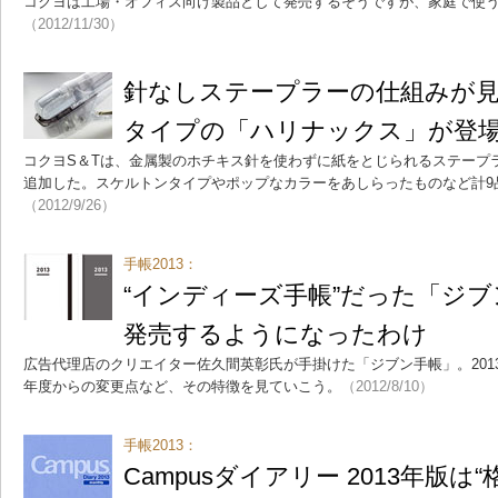
コクヨは工場・オフィス向け製品として発売するそうですが、家庭で使
（2012/11/30）
針なしステープラーの仕組みが
タイプの「ハリナックス」が登
コクヨS＆Tは、金属製のホチキス針を使わずに紙をとじられるステープ
追加した。スケルトンタイプやポップなカラーをあしらったものなど計9品番
（2012/9/26）
手帳2013：
“インディーズ手帳”だった「ジ
発売するようになったわけ
広告代理店のクリエイター佐久間英彰氏が手掛けた「ジブン手帳」。201
年度からの変更点など、その特徴を見ていこう。
（2012/8/10）
手帳2013：
Campusダイアリー 2013年版