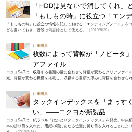
「HDDは見ないで消してくれ
「もしもの時」に役立つ「エン
「もしもの時」に役立つ情報を記しておける「エンディングノート」をコク
どを書いておき、普段は備忘録として使える。
（2010/8/20）
仕事耕具：
枚数によって背幅が「ノビータ
アファイル
コクヨS&Tは、収容する書類の量に合わせて背幅が変わるクリアファイル「
売。背幅が変わる機構を搭載し、収容する書類の厚みに背幅を合わせら
仕事耕具：
タックインデックスを「まっす
い」――コクヨが新製品
コクヨS&Tは、紙ラベル「はかどりタックインデックス」を発売。中央
本の折り目を入れた。用紙の端にあたる位置に折り目を入れることによ
う。
（2010/7/16）