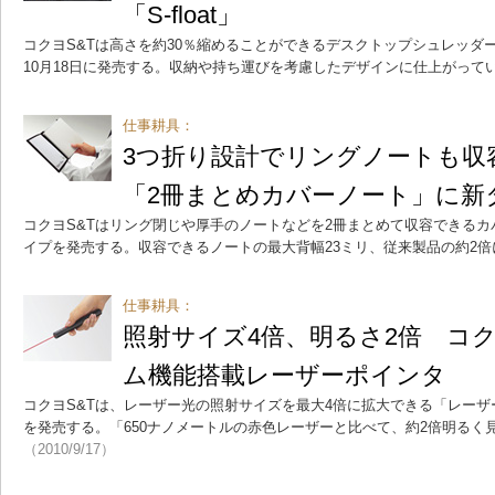
「S-float」
コクヨS&Tは高さを約30％縮めることができるデスクトップシュレッダー「S
10月18日に発売する。収納や持ち運びを考慮したデザインに仕上がって
仕事耕具：
3つ折り設計でリングノートも収
「2冊まとめカバーノート」に新
コクヨS&Tはリング閉じや厚手のノートなどを2冊まとめて収容できるカバ
イプを発売する。収容できるノートの最大背幅23ミリ、従来製品の約2倍
仕事耕具：
照射サイズ4倍、明るさ2倍 コ
ム機能搭載レーザーポインタ
コクヨS&Tは、レーザー光の照射サイズを最大4倍に拡大できる「レー
を発売する。「650ナノメートルの赤色レーザーと比べて、約2倍明るく
（2010/9/17）