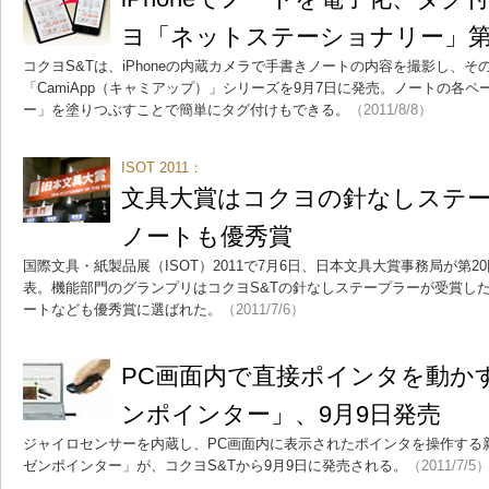
ヨ「ネットステーショナリー」第
コクヨS&Tは、iPhoneの内蔵カメラで手書きノートの内容を撮影し、
「CamiApp（キャミアップ）」シリーズを9月7日に発売。ノートの各
ー」を塗りつぶすことで簡単にタグ付けもできる。
（2011/8/8）
ISOT 2011：
文具大賞はコクヨの針なしステ
ノートも優秀賞
国際文具・紙製品展（ISOT）2011で7月6日、日本文具大賞事務局が第
表。機能部門のグランプリはコクヨS&Tの針なしステープラーが受賞し
ートなども優秀賞に選ばれた。
（2011/7/6）
PC画面内で直接ポインタを動か
ンポインター」、9月9日発売
ジャイロセンサーを内蔵し、PC画面内に表示されたポインタを操作する
ゼンポインター」が、コクヨS&Tから9月9日に発売される。
（2011/7/5