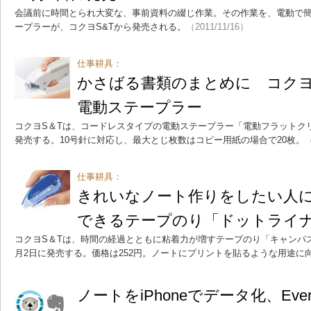
会議前に時間とられ大変な、事前資料の綴じ作業。その作業を、電動で
ープラーが、コクヨS&Tから発売される。
（2011/11/16）
仕事耕具：
かさばる書類のまとめに コク
電動ステープラー
コクヨS＆Tは、コードレスタイプの電動ステープラー「電動フラットクリ
発売する。10号針に対応し、最大とじ枚数はコピー用紙の場合で20枚。
（
仕事耕具：
きれいなノート作りをしたい人
できるテープのり「ドットライ
コクヨS＆Tは、時間の経過とともに粘着力が増すテープのり「キャンパス
月2日に発売する。価格は252円。ノートにプリントを貼るような用途に
ノートをiPhoneでデータ化、Eve