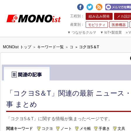
組み込み開発
メカ設計
モビリティ
医療機器
▼
つながるクルマ
▼
IoT×製造業
»
V
MONOist トップ
キーワード一覧
コ
コクヨS＆T
>
>
>
「コクヨS＆T」関連の最新 ニュース
事 まとめ
「コクヨS＆T」に関する情報が集まったページです。
関連キーワード
コクヨ
ノート
メモ帳
手書き
文具