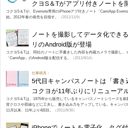
クヨS＆Tがアプリ付きノートを
コクヨS＆Tが、Evernote専用のiPhoneアプ付きノート「CamiApp Evern
始。2012年春の発売を目指す。
（2011/11/9）
ノートを撮影してデータ化できる「
リのAndroid版が登場
コクヨS＆Tは、同社のノートに手書きした内容を内蔵カメラで撮影し、
「CamiApp」のAndroid版を配信する。
（2011/9/14）
仕事耕具：
5代目キャンパスノートは「書き
コクヨが11年ぶりにリニューア
コクヨS＆Tは、1975年から販売しているキャンパスノートシリーズを
背クロスや罫線などに工夫し、書き込み力をアップしている。キャンパスノ
11月以来、11年ぶり4回目。
（2011/8/30）
iPhoneでノートを電子化、タ