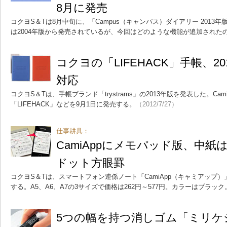
8月に発売
コクヨS＆Tは8月中旬に、「Campus（キャンパス）ダイアリー 2013
は2004年版から発売されているが、今回はどのような機能が追加された
コクヨの「LIFEHACK」手帳、201
対応
コクヨS＆Tは、手帳ブランド「trystrams」の2013年版を発表した。Ca
「LIFEHACK」などを9月1日に発売する。
（2012/7/27）
仕事耕具：
CamiAppにメモパッド版、中紙
ドット方眼罫
コクヨS＆Tは、スマートフォン連係ノート「CamiApp（キャミアップ
する。A5、A6、A7の3サイズで価格は262円～577円。カラーはブラック
5つの幅を持つ消しゴム「ミリケ