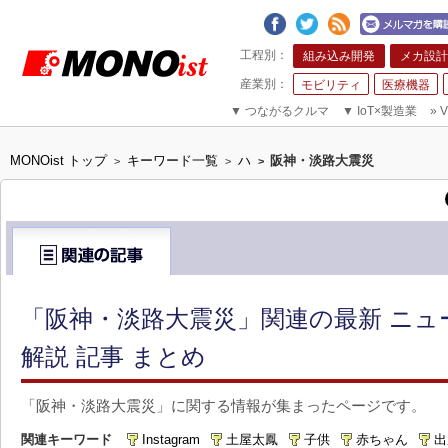
組み込み開発
メカ設計
モビリティ
医療機器
▼
つながるクルマ
▼
IoT×製造業
»
V
MONOist トップ
キーワード一覧
ハ
阪神・淡路大震災
>
>
>
「阪神・淡路大震災」関連の最新 ニュ
解説 記事 まとめ
「阪神・淡路大震災」に関する情報が集まったページです。
関連キーワード
Instagram
土屋太鳳
子供
赤ちゃん
出