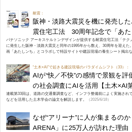
耐震：
阪神・淡路大震災を機に発売し
震住宅工法 30周年記念で「あ
パナソニック アーキスケルトンデザインが提供する耐震住宅工法「テク
に発生した阪神・淡路大震災と同年の1995年から数え、30周年を迎えた
画「あたしンち」とコラボして特設サイトや建設現場の養生シート掲出
“土木×AI”で起きる建設現場のパラダイムシフト（33）：
AIが“快／不快”の感情で景観を
の社会調査にAIを活用【土木×AI
連載第33回は、道路の交通量調査など、インフラ整備前によく実施されて
などを活用した土木学会の論文を解説します。
（2025/6/18）
なぜ“アリーナ”に人が集まるのか？
ARENA」に25万人が訪れた理由