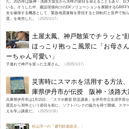
た。2025年は阪神・淡路大震災から30年の節目を迎えることもあり、
いる。そうした中、建設現場向けのDXソリューションを展開するGRIF
全を確保する機器として、緊急地震速報を受信すると回転灯と音声で知
震」を発売した。
（2025/1/17）
土屋太鳳、神戸散策でチラッと“
ほっこり抱っこ風景に「お母さ
ーちゃん可愛い」
子連れで神戸を巡った土屋さん。
（2025/1/17）
災害時にスマホを活用する方法
庫県伊丹市が伝授 阪神・淡路大
兵庫県伊丹市は1月15日、「スマホ教室 防災講座」を伊丹市立生涯学習
震災から30年という節目を前に、ソフトバンクの協力を得て開催。スマ
えを学ぶ講座だ。
（2025/1/16）
杉山淳一の「週刊鉄道経済」：