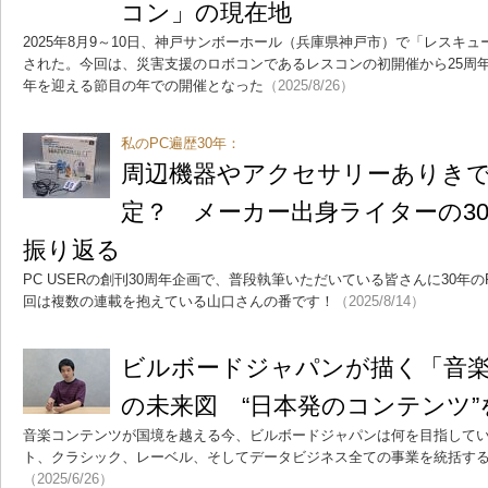
コン」の現在地
2025年8月9～10日、神戸サンボーホール（兵庫県神戸市）で「レスキュ
された。今回は、災害支援のロボコンであるレスコンの初開催から25周年
年を迎える節目の年での開催となった
（2025/8/26）
私のPC遍歴30年：
周辺機器やアクセサリーありきで
定？ メーカー出身ライターの30
振り返る
PC USERの創刊30周年企画で、普段執筆いただいている皆さんに30年
回は複数の連載を抱えている山口さんの番です！
（2025/8/14）
ビルボードジャパンが描く「音楽
の未来図 “日本発のコンテンツ”
音楽コンテンツが国境を越える今、ビルボードジャパンは何を目指して
ト、クラシック、レーベル、そしてデータビジネス全ての事業を統括す
（2025/6/26）