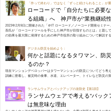
「作って終わり」ではなく「ずっと続けられること」が
ローコードで「自分たちに必要
る組織」へ 神戸市が“業務継続
2023年2月9日に開催された「＠IT ローコード／ノーコード開発セミ
吾氏が「ローコードツールを手にした神戸市が目指すものとは」と題し
の効果を最大限に発揮するための神戸市役所の取り組みについて解説す
デジタル防災を始めよう：
何かと話題になるタワマン、防
るのか？
現在マンションデベロッパーはタワーマンションの防災についてどう考
訓練に密着し、被災時の食事、水道、エレベーター、トイレなど防災の
ランサムウェアとバックアップの攻防史【第1回】
ランサムウェアで考える“バック
は無意味な理由