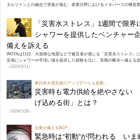
タルツインとの融合で実装が進む、産業分野におけるメタバースの構造
「災害水ストレス」1週間で限界
シャワーを提供したベンチャー企
備えを訴える
WOTAは11日、大規模な地震などで被災者が感じる「災害水ストレス」
災地にシャワーや手洗い場を提供した経験を元に、長期の断水へ備える
（2024/3/11）
東日本大震災後のアップデートも多数：
災害時も電力供給を絶やさない 
げ込める街」とは？
（2024/2/28）
企業が備えるBCP：
緊急時は“初動”が問われる い