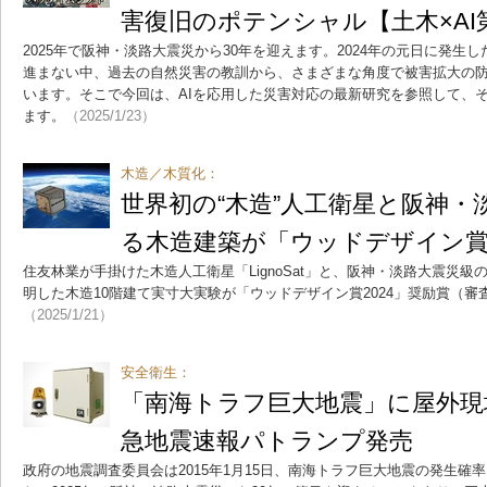
害復旧のポテンシャル【土木×AI
2025年で阪神・淡路大震災から30年を迎えます。2024年の元日に発
進まない中、過去の自然災害の教訓から、さまざまな角度で被害拡大の
います。そこで今回は、AIを応用した災害対応の最新研究を参照して、
ます。
（2025/1/23）
木造／木質化：
世界初の“木造”人工衛星と阪神・
る木造建築が「ウッドデザイン賞2
住友林業が手掛けた木造人工衛星「LignoSat」と、阪神・淡路大震災
明した木造10階建て実寸大実験が「ウッドデザイン賞2024」奨励賞（
（2025/1/21）
安全衛生：
「南海トラフ巨大地震」に屋外現
急地震速報パトランプ発売
政府の地震調査委員会は2015年1月15日、南海トラフ巨大地震の発生確率