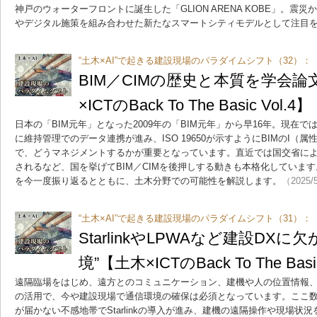
神戸のウォーターフロントに誕生した「GLION ARENA KOBE」。震
やデジタル施策を組み合わせた新たなスマートシティモデルとして注目
“土木×AI”で起きる建設現場のパラダイムシフト（32）：
BIM／CIMの歴史と本質を学会
×ICTのBack To The Basic Vol.4】
日本の「BIM元年」となった2009年の「BIM元年」から早16年。現在
に維持管理でのデータ連携が進み、ISO 19650が示すようにBIMのI（
で、どうマネジメントするかが重要となっています。直近では国交省による
されるなど、国を挙げてBIM／CIMを後押しする動きも本格化しています
を今一度振り返るとともに、土木分野での可能性を解説します。
（2025/
“土木×AI”で起きる建設現場のパラダイムシフト（31）：
StarlinkやLPWAなど建設DX
境”【土木×ICTのBack To The Basic
遠隔臨場をはじめ、遠方とのコミュニケーション、建機や人の位置情報
の活用で、今や建設現場で通信環境の確保は必須となっています。ここ
が届かない不感地帯でStarlinkの導入が進み、建機の遠隔操作や現場