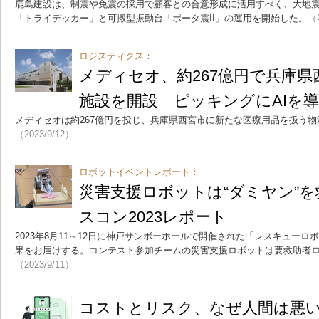
鹿島建設は、制震や免震の採用で顧客との合意形成に活用すべく、大地震
「トライデッカー」と可搬型振動台「ポータ震II」の運用を開始した。
（2
ロジスティクス：
メディセオ、約267億円で兵庫
施設を開設 ピッキングにAIを
メディセオは約267億円を投じ、兵庫県西宮市に新たな医療用品を扱う
（2023/9/12）
ロボットイベントレポート：
災害支援ロボットは“ダミヤン”を
スコン2023レポート
2023年8月11～12日に神戸サンボーホールで開催された「レスキューロ
果をお届けする。コンテスト参加チームの災害支援ロボットは要救助者ロボ
（2023/9/11）
コストとリスク、なぜ人間は悪