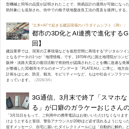
型機械と同等の品質が証明されたことで、簡易設計の適用が可能になっ
助対象にも追加され、街中での格子状地盤改良工法の普及を後押しする
“土木×AI”で起きる建設現場のパラダイムシフト（38）：
都市の3D化とAI連携で進化するGI
回】
建設業界では、現実の工事現場などを仮想空間に再現する“デジタルツイ
となるデータの1つが「地理情報」です。1970年代に国土地理院がコンピ
阪神・淡路大震災の復旧活動で有効性が認識されたことを機に急速な発
が整備した3D都市モデルのオープンデータ「PLATEAU」に準じ、地方
計画をはじめ、防災、観光、モビリティーなど、もはや社会インフラツ
まっています。
（2026/3/6）
3G通信、3月末で終了「スマホ
る」が口癖のガラケーおじさん
「3月31日をもって、ご利用中の携帯電話はお使いいただけなくなります
けようとすると冒頭、警告アナウンスが20秒ほど必ず流れるようになっ
促すメッセージ、自宅に届いたダイレクトメールには「自動的に解約」