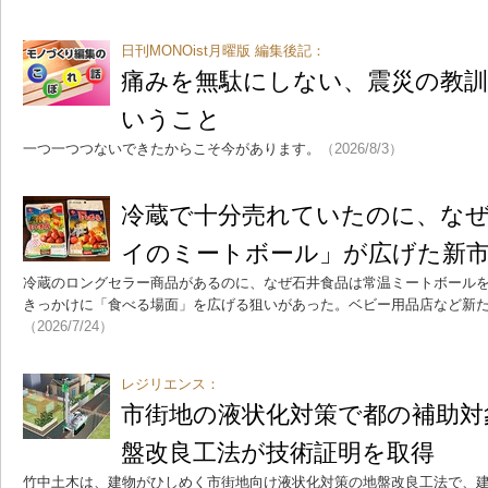
日刊MONOist月曜版 編集後記：
痛みを無駄にしない、震災の教
いうこと
一つ一つつないできたからこそ今があります。
（2026/8/3）
冷蔵で十分売れていたのに、なぜ
イのミートボール」が広げた新
冷蔵のロングセラー商品があるのに、なぜ石井食品は常温ミートボール
きっかけに「食べる場面」を広げる狙いがあった。ベビー用品店など新
（2026/7/24）
レジリエンス：
市街地の液状化対策で都の補助対
盤改良工法が技術証明を取得
竹中土木は、建物がひしめく市街地向け液状化対策の地盤改良工法で、