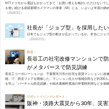
NTTドコモから電話もかかってきて「お買い替えを検討いただけないで
を使い続ける産経新聞カメラマンの筆者（58）にも、いよいよ年貢の納
（2026/3/2）
社長が「ジョブ型」を採用したい
日本でもジョブ型の動きが広がっているが、本当にジョ
（2026/2/21）
防災：
長谷工の社宅改修マンションで防
がメタバースで防災訓練
長谷工コーポレーションは、千葉県市川市の社宅を賃貸マンションに改
徳」で、防災フェアを開催した。マンション住人や地域住民など約300人
を学ぶ「バーチャル防災訓練」や純水素燃料電池の停電時利用などを体
ロボットイベントレポート：
阪神・淡路大震災から30年、災