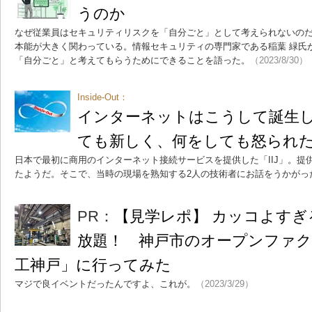
うのか
なぜ従業員はセキュリティリスクを「自分ごと」として考えられないの
本能が大きく関わっている。情報セキュリティの専門家である稲葉 緑氏
「自分ごと」と考えてもらうためにできることを語った。
（2023/8/30）
Inside-Out：
インターネットはこうして誕生
ても新しく、何をしても怒られ
日本で最初に商用のインターネット接続サービスを提供した「IIJ」。提
たようだ。そこで、当時の現場を熟知する2人の技術者にお話をうかがっ
PR：
【見学レポ】 カッコよすぎ
放題！ 神戸市のオープンファ
工神戸」に行ってみた
マジで良イベントだったんですよ、これが。
（2023/3/29）