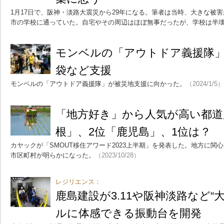
1月17日で、阪神・淡路大震災から29年になる。筆者は当時、大きな被
市の学校に通っていた。自宅やその周辺はほぼ無事だったが、学校は半
モンベルの「アウトドア義援隊
袋など支援
モンベルの「アウトドア義援隊」が被災地支援に向かった。
（2024/1/5）
「地方好き」から人気が高い都道
根」、2位「鹿児島」、1位は？
カヤックが「SMOUT移住アワード2023上半期」を発表した。地方に関
市区町村が明らかになった。
（2023/10/28）
レジリエンス：
鹿島建設が3.11や阪神淡路など“
ルに体感できる振動台を開発