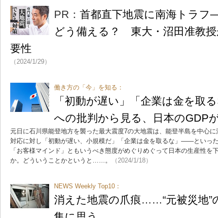
PR：
首都直下地震に南海トラフ
どう備える？ 東大・沼田准教授
要性
（2024/1/29）
働き方の「今」を知る：
「初動が遅い」「企業は金を取る
への批判から見る、日本のGDP
元日に石川県能登地方を襲った最大震度7の大地震は、能登半島を中心に
対応に対し「初動が遅い、小規模だ」「企業は金を取るな」――といっ
「お客様マインド」ともいうべき態度がめぐりめぐって日本の生産性を
か。どういうことかというと……。
（2024/1/18）
NEWS Weekly Top10：
消えた地震の爪痕……“元被災地”
集に思う