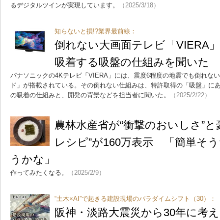
るデジタルツインが実現しています。
（2025/3/18）
知らないと損!?業界最前線：
倒れない大画面テレビ「VIERA
吸着する吸盤の仕組みを聞いた
パナソニックの4Kテレビ「VIERA」には、震度6程度の地震でも倒れな
ド」が搭載されている。その倒れない仕組みは、特許取得の「吸盤」に
の吸着の仕組みと、開発の背景などを担当者に聞いた。
（2025/2/22）
農林水産省が“衝撃のおいしさ”と
レシピ”が160万表示 「簡単そ
うかな」
作ってみたくなる。
（2025/2/9）
“土木×AI”で起きる建設現場のパラダイムシフト（30）：
阪神・淡路大震災から30年に考え