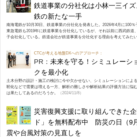
鉄道事業の分社化は小林一三イズ
鉄の新たな一手
南海電鉄が10月30日、鉄道事業の分社化を発表した。2026年4月に10
東急電鉄も2019年に鉄道事業を分社化しているが、それ以前に西武鉄道
子会社化している。鉄道会社が鉄道事業を分社化する理由を考えてみた
CTCが考える地盤DXへのアプローチ：
PR：
未来を守る！シミュレーシ
クを最小化
土木分野の設計・施工の検討に今や欠かせない、シミュレーションによ
靭化などで需要は増える一方、解析の難しさや解析結果の評価方法に悩
は果たしてあるのだろうか。
（2024/11/8）
災害復興支援に取り組んできた企
ド」を無料配布中 防災の日（9
震や台風対策の見直しを