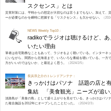
スクセンス」とは
災害対策には、平時からの想定が大切なのは言うまでもない。加えて、
ーが必要なのかを瞬時に把握する「リスクセンス」も欠かせない。
（202
NEWS Weekly Top10：
radikoでラジオは聴けるけど
いたい理由
筆者は在宅勤務なこともあって、ラジオをよく聴いている。インターネットラ
にいながら、関西から北海道まで、いろいろな番組を聴いている。一方
方がいいのではないか、と最近よく思う。
（2024/2/5）
長浜淳之介のトレンドアンテナ：
きっかけはパソナ 話題の店と
集結 「美食観光」ニーズが追い
淡路島が「美食の島」として盛り上がりを見せている。きっかけはパソ
た複合施設を2012年にオープンしたことだった。
（2024/2/3）