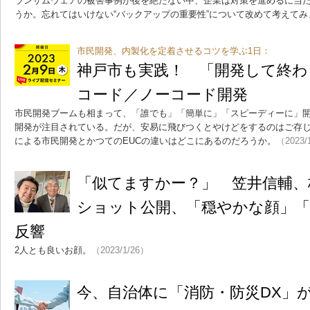
ランサムウェアの被害事例が後を絶たない中、企業は対策を進めるに当
うか。忘れてはいけない“バックアップの重要性”について改めて考えてみ
市民開発、内製化を定着させるコツを学ぶ1日：
神戸市も実践！ 「開発して終わ
コード／ノーコード開発
市民開発ブームも相まって、「誰でも」「簡単に」「スピーディーに」
開発が注目されている。だが、安易に飛びつくとやけどをするのはご存
による市民開発とかつてのEUCの違いはどこにあるのだろうか。
（2023/
「似てますかー？」 笠井信輔、
ショット公開、「穏やかな顔」
反響
2人とも良いお顔。
（2023/1/26）
今、自治体に「消防・防災DX」