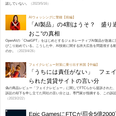
認していない。
（2023/5/16）
AIウォッシングに警鐘【前編】
「AI製品」の4割はうそ？ 盛り過
おこ”の真相
OpenAIの「ChatGPT」をはじめとするジェネレーティブAI製品が急速
びこり始めている。こうした中、AI技術に関する誇大広告を問題視する
のか。
（2023/4/26）
フェイクレビュー対策に乗り出す米国【中編】
「うちには責任がない」 フェ
られた賃貸サイトの言い分
偽の商品レビュー「フェイクレビュー」に関してFTCらから提訴された、賃貸
訴訟の却下を申し立てた同社の言い分とは。専門家が指摘する、この訴
（2023/2/22）
Epic GamesにFTCが罰金5億2