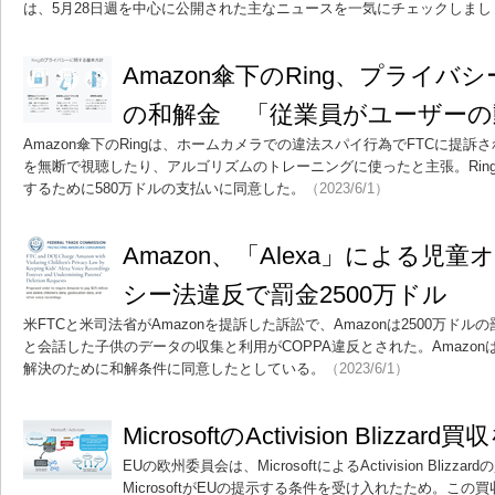
は、5月28日週を中心に公開された主なニュースを一気にチェックしまし
Amazon傘下のRing、プライバ
の和解金 「従業員がユーザーの
Amazon傘下のRingは、ホームカメラでの違法スパイ行為でFTCに提訴さ
を無断で視聴したり、アルゴリズムのトレーニングに使ったと主張。Rin
するために580万ドルの支払いに同意した。
（2023/6/1）
Amazon、「Alexa」による児
シー法違反で罰金2500万ドル
米FTCと米司法省がAmazonを提訴した訴訟で、Amazonは2500万ドル
と会話した子供のデータの収集と利用がCOPPA違反とされた。Amazon
解決のために和解条件に同意したとしている。
（2023/6/1）
MicrosoftのActivision Blizza
EUの欧州委員会は、MicrosoftによるActivision Bli
MicrosoftがEUの提示する条件を受け入れたため。この