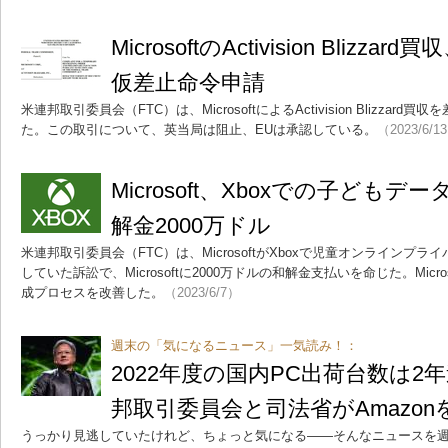
MicrosoftのActivision Blizz
仮差止命令申請
米連邦取引委員会（FTC）は、MicrosoftによるActivision Blizza
た。この取引について、英当局は阻止、EUは承認している。
（2023/6/1
Microsoft、Xboxでの子ども
解金2000万ドル
米連邦取引委員会（FTC）は、MicrosoftがXboxで児童オンラインプ
していた訴訟で、Microsoftに2000万ドルの和解金支払いを命じた。Mic
成プロセスを改善した。
（2023/6/7）
週末の「気になるニュース」一気読み！：
2022年度の国内PC出荷台数は2
邦取引委員会と司法省がAmazon
うっかり見逃していたけれど、ちょっと気になる――そんなニュースを週