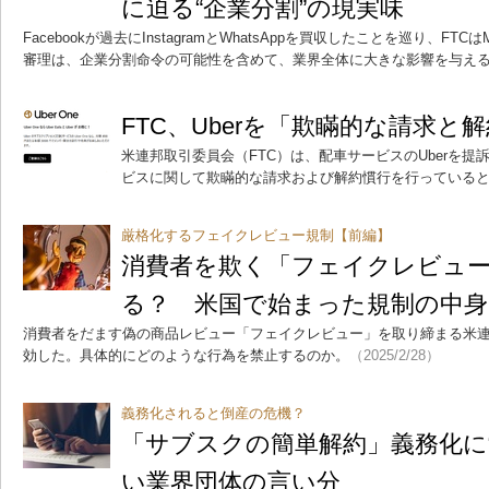
に迫る“企業分割”の現実味
Facebookが過去にInstagramとWhatsAppを買収したことを巡り、FTC
審理は、企業分割命令の可能性を含めて、業界全体に大きな影響を与え
FTC、Uberを「欺瞞的な請求と
米連邦取引委員会（FTC）は、配車サービスのUberを提訴し
ビスに関して欺瞞的な請求および解約慣行を行っている
厳格化するフェイクレビュー規制【前編】
消費者を欺く「フェイクレビュ
る？ 米国で始まった規制の中身
消費者をだます偽の商品レビュー「フェイクレビュー」を取り締まる米連
効した。具体的にどのような行為を禁止するのか。
（2025/2/28）
義務化されると倒産の危機？
「サブスクの簡単解約」義務化に
い業界団体の言い分