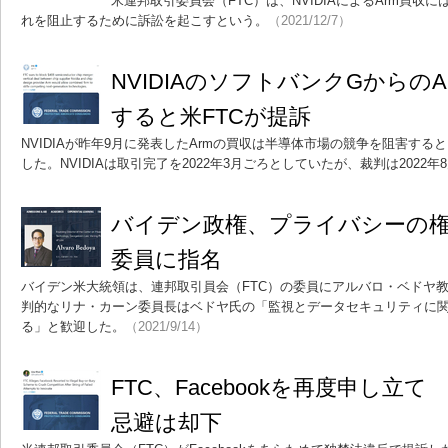
米連邦取引委員会（FTC）は、NVIDIAによるArm買収
れを阻止するために訴訟を起こすという。
（2021/12/7）
NVIDIAのソフトバンクGからの
すると米FTCが提訴
NVIDIAが昨年9月に発表したArmの買収は半導体市場の競争を阻害す
した。NVIDIAは取引完了を2022年3月ごろとしていたが、裁判は2022
バイデン政権、プライバシーの権
委員に指名
バイデン米大統領は、連邦取引員会（FTC）の委員にアルバロ・ベドヤ
判的なリナ・カーン委員長はベドヤ氏の「監視とデータセキュリティに
る」と歓迎した。
（2021/9/14）
FTC、Facebookを再度申し立
忌避は却下