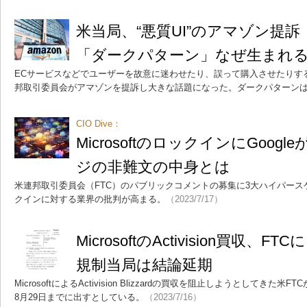
米当局、“悪質UI”のアマゾン提
「ダークパターン」なぜ生まれ
ECサービスなどでユーザーを故意に迷わせたり、誤って購入させたりす
邦取引委員会がアマゾンを提訴し大きな話題になった。ダークパターン
CIO Dive：
MicrosoftのロックインにGoogl
ジの非難文の中身とは
米連邦取引委員会（FTC）のパブリックコメントの募集に3大ハイパースケーラ
クインに対する業界の批判が高まる。
（2023/7/17）
MicrosoftのActivision買収
規制当局は結論延期
MicrosoftによるActivision Blizzardの買収を阻止しようとしてき
8月29日までに出すとしている。
（2023/7/16）