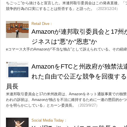
ちごっこ”から抜けると宣言した。米連邦取引委員会はこの発表直後、「
競争的行為の口実にすることは拒否する」と語った。
（2023/12/24）
Retail Dive：
Amazonが連邦取引委員会と17
ジネスは“悪”か“恩恵”か
eコマース大手のAmazonが“不当な独占”として訴えられている。その経
AmazonをFTCと州政府が独禁
れた自由で公正な競争を回復す
員長
米連邦取引委員会と17の米州政府は、Amazonをネット通販事業での独
われの訴状は、Amazonが独占を不法に維持するために一連の懲罰的か
かを明らかにしている」とカーン委員長。
（2023/9/27）
Social Media Today：