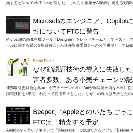
始するとNew York Timesが報じた。これらの企業がAI業界に与える影
Microsoftのエンジニア、Copi
性についてFTCに警告
Microsoftの画像生成ツール「Designer」をレッドチームとしてテ
ールに関する懸念を取締役会と米連邦取引委員会への公開書簡としてLinke
Retail Dive：
なぜ顔認証技術の導入に失敗した
害者多数、ある小売チェーンの記
連邦取引委員会は薬局・小売チェーンのRite Aidが顔認証技術を不当
認識技術を5年間にわたって使用禁止とした。なぜこの導入は失敗したの
Beeper、“Appleとのいたち
FTCは「精査する予定」
Androidから青いフキダシで「iMessage」に参加できるアプリ「Beeper 