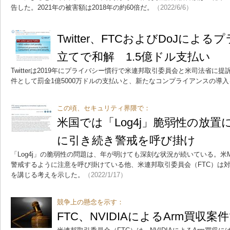
告した。2021年の被害額は2018年の約60倍だ。
（2022/6/6）
Twitter、FTCおよびDoJによ
立てで和解 1.5億ドル支払い
Twitterは2019年にプライバシー慣行で米連邦取引委員会と米司法省
件として罰金1億5000万ドルの支払いと、新たなコンプライアンスの導
この頃、セキュリティ界隈で：
米国では「Log4j」脆弱性の放
に引き続き警戒を呼び掛け
「Log4j」の脆弱性の問題は、年が明けても深刻な状況が続いている。米Mic
警戒するように注意を呼び掛けている他、米連邦取引委員会（FTC）は
を講じる考えを示した。
（2022/1/17）
競争上の懸念を示す：
FTC、NVIDIAによるArm買収案