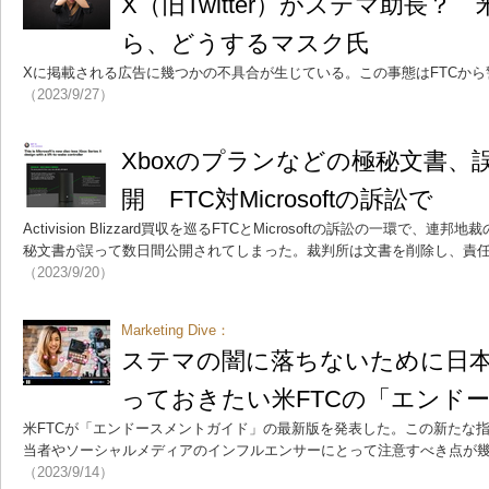
X（旧Twitter）がステマ助長？
ら、どうするマスク氏
Xに掲載される広告に幾つかの不具合が生じている。この事態はFTCか
（2023/9/27）
Xboxのプランなどの極秘文書、
開 FTC対Microsoftの訴訟で
Activision Blizzard買収を巡るFTCとMicrosoftの訴訟の一環で、
秘文書が誤って数日間公開されてしまった。裁判所は文書を削除し、責任はMi
（2023/9/20）
Marketing Dive：
ステマの闇に落ちないために日
っておきたい米FTCの「エンド
米FTCが「エンドースメントガイド」の最新版を発表した。この新たな
当者やソーシャルメディアのインフルエンサーにとって注意すべき点が
（2023/9/14）