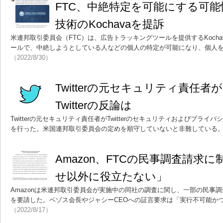
FTC、中絶特定を可能にする可
技術のKochavaを提訴
米連邦取引委員会（FTC）は、広告トラッキングツールを提供するKoch
ールで、中絶しようとしている人などの個人の特定が可能になり、個人
（2022/8/30）
Twitterの元セキュリティ責任
Twitterの反論は
Twitterの元セキュリティ責任者がTwitterのセキュリティおよびプラ
を行った。米国連邦取引委員会の定めを順守していないと非難している
Amazon、FTCの民事調査請求
せ以外に役立たない」
Amazonは米連邦取引委員会が実施中の同社の調査に関し、一部の民事調
を要請した。ベゾス会長やジャシーCEOへの証言要求は「実行不可能か
（2022/8/17）