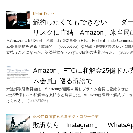
Retail Dive：
解約したくてもできない……ダ
リスクに直結 Amazon、米当局
米Amazonは9月26日、米連邦取引委員会（FTC：Federal Trade Com
ム会員制度を巡る「欺瞞的」（deceptive）な勧誘・解約妨害の疑いに関連
支払うことになった。訴訟開始からわずか3日後の決着だった。
（2025/9
Amazon、FTCに和解金25億
ム会員」巡る訴訟で
米連邦取引委員会は、Amazonが顧客を騙しプライム会員に登録させた
社が25億ドルの和解金を支払うと発表した。Amazonは登録・解約プロ
けられる。
（2025/9/26）
訴訟に直面する米国テクノロジー企業
敗訴なら「Instagram」「Whats