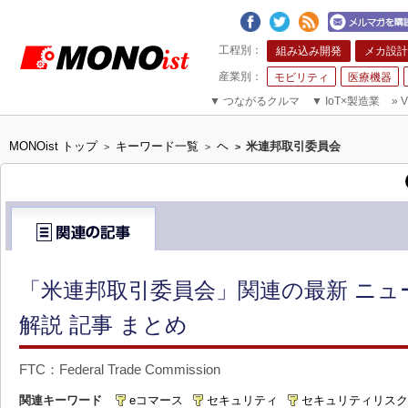
組み込み開発
メカ設計
モビリティ
医療機器
▼
つながるクルマ
▼
IoT×製造業
»
V
MONOist トップ
キーワード一覧
ヘ
米連邦取引委員会
>
>
>
「米連邦取引委員会」関連の最新 ニュ
解説 記事 まとめ
FTC：Federal Trade Commission
関連キーワード
eコマース
セキュリティ
セキュリティリスク