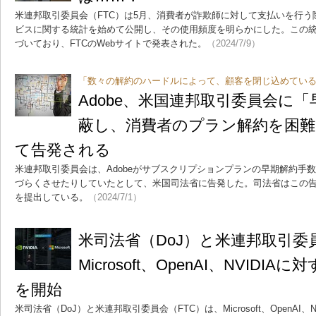
米連邦取引委員会（FTC）は5月、消費者が詐欺師に対して支払いを行
ビスに関する統計を始めて公開し、その使用頻度を明らかにした。この
づいており、FTCのWebサイトで発表された。
（2024/7/9）
「数々の解約のハードルによって、顧客を閉じ込めてい
Adobe、米国連邦取引委員会に
蔽し、消費者のプラン解約を困
て告発される
米連邦取引委員会は、Adobeがサブスクリプションプランの早期解約手
づらくさせたりしていたとして、米国司法省に告発した。司法省はこの
を提出している。
（2024/7/1）
米司法省（DoJ）と米連邦取引委
Microsoft、OpenAI、NVID
を開始
米司法省（DoJ）と米連邦取引委員会（FTC）は、Microsoft、OpenAI