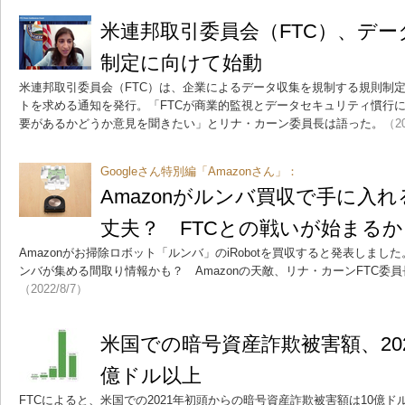
米連邦取引委員会（FTC）、デ
制定に向けて始動
米連邦取引委員会（FTC）は、企業によるデータ収集を規制する規則制
トを求める通知を発行。「FTCが商業的監視とデータセキュリティ慣行
要があるかどうか意見を聞きたい」とリナ・カーン委員長は語った。
（20
Googleさん特別編「Amazonさん」：
Amazonがルンバ買収で手に入
丈夫？ FTCとの戦いが始まるか
Amazonがお掃除ロボット「ルンバ」のiRobotを買収すると発表しま
ンバが集める間取り情報かも？ Amazonの天敵、リナ・カーンFTC委
（2022/8/7）
米国での暗号資産詐欺被害額、20
億ドル以上
FTCによると、米国での2021年初頭からの暗号資産詐欺被害額は10億ドル