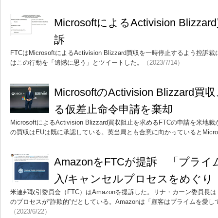
MicrosoftによるActivision Bli
訴
FTCはMicrosoftによるActivision Blizzard買収を一時停止するよう控
はこの行動を「遺憾に思う」とツイートした。
（2023/7/14）
MicrosoftのActivision Blizz
る仮差止命令申請を棄却
MicrosoftによるActivision Blizzard買収阻止を求めるFTCの申
の買収はEUは既に承認している。英当局とも合意に向かっているとMicros
AmazonをFTCが提訴 「プライ
入/キャンセルプロセスをめぐり
米連邦取引委員会（FTC）はAmazonを提訴した。リナ・カーン委員長
のプロセスが“詐欺的”だとしている。Amazonは「顧客はプライムを愛
（2023/6/22）