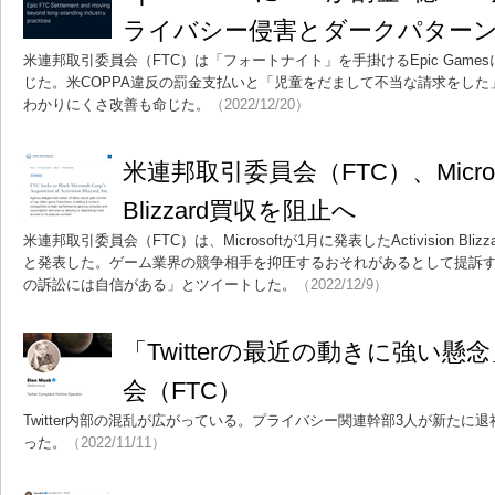
ライバシー侵害とダークパター
米連邦取引委員会（FTC）は「フォートナイト」を手掛けるEpic Games
じた。米COPPA違反の罰金支払いと「児童をだまして不当な請求をし
わかりにくさ改善も命じた。
（2022/12/20）
米連邦取引委員会（FTC）、Microsoft
Blizzard買収を阻止へ
米連邦取引委員会（FTC）は、Microsoftが1月に発表したActivision B
と発表した。ゲーム業界の競争相手を抑圧するおそれがあるとして提訴する。M
の訴訟には自信がある」とツイートした。
（2022/12/9）
「Twitterの最近の動きに強い
会（FTC）
Twitter内部の混乱が広がっている。プライバシー関連幹部3人が新たに
った。
（2022/11/11）