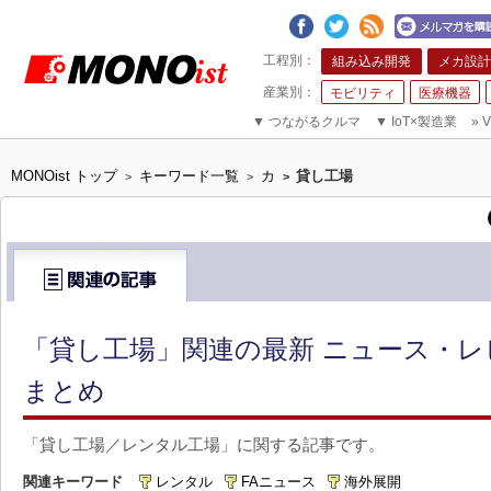
組み込み開発
メカ設計
モビリティ
医療機器
▼
つながるクルマ
▼
IoT×製造業
»
V
MONOist トップ
キーワード一覧
カ
貸し工場
>
>
>
「貸し工場」関連の最新 ニュース・レ
まとめ
「貸し工場／レンタル工場」に関する記事です。
関連キーワード
レンタル
FAニュース
海外展開