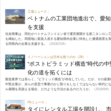
工場ニュース：
ベトナムの工業団地進出で、愛知
を支援
住友商事は、同社がベトナムフンイエン省で運営展開する第二タンロン
を締結した。同団地に新規入居する愛知県内企業に特化した優遇措置を
る同県内の企業を支援する。
（2019/2/26）
イノベーションは日本を救うのか（28）：
“ポストピラミッド構造”時代の
化の道を拓くには
製造業界では長らく、”ピラミッド構造”が存在していた。だが、その産業
中堅企業が、自らの意思で事業のかじ取りをしなくてはならない時代に
ル展開を見据える場合、どのような方法があるのだろうか。
（2018/8/8）
FAニュース：
タイにレンタル工場を開設し、