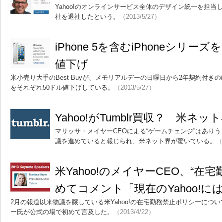
Yahoo!のオンラインサービス全体のデザイン統一を担
社を退社したという。
（2013/5/27）
iPhone 5を含むiPhoneシリーズを
値下げ
米小売り大手のBest Buyが、メモリアルデーの日曜日から2年契約付きのiPhone 
をそれぞれ50ドル値下げしている。
（2013/5/27）
Yahoo!がTumblr買収？ 米ネ
マリッサ・メイヤーCEOによる“ゲームチェンジ”はありうるのか
議を進めていると報じられ、米ネット界が驚いている。
（
米Yahoo!のメイヤーCEO、“在
めてコメント「現在のYahoo!に
2月の報道以来物議を醸している米Yahoo!の在宅勤務禁止ポリシーにつ
ー氏が公式の場で初めて言及した。
（2013/4/22）