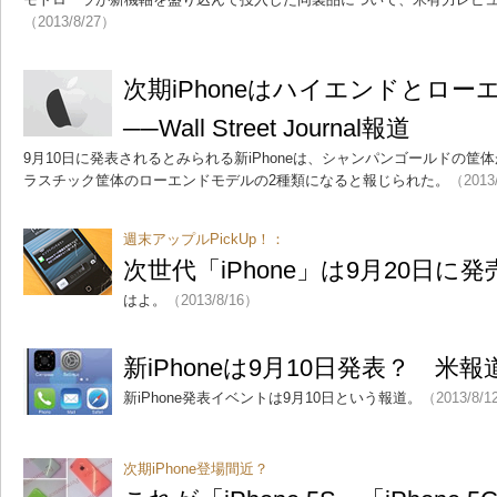
（2013/8/27）
次期iPhoneはハイエンドとロー
──Wall Street Journal報道
9月10日に発表されるとみられる新iPhoneは、シャンパンゴールドの
ラスチック筐体のローエンドモデルの2種類になると報じられた。
（2013
週末アップルPickUp！：
次世代「iPhone」は9月20日に発
はよ。
（2013/8/16）
新iPhoneは9月10日発表？ 米報
新iPhone発表イベントは9月10日という報道。
（2013/8/1
次期iPhone登場間近？