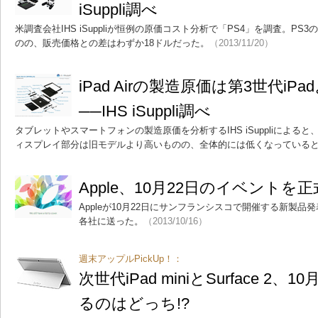
iSuppli調べ
米調査会社IHS iSuppliが恒例の原価コスト分析で「PS4」を調査。P
のの、販売価格との差はわずか18ドルだった。
（2013/11/20）
iPad Airの製造原価は第3世代iP
──IHS iSuppli調べ
タブレットやスマートフォンの製造原価を分析するIHS iSuppliによると、Ap
ィスプレイ部分は旧モデルより高いものの、全体的には低くなっている
Apple、10月22日のイベントを
Appleが10月22日にサンフランシスコで開催する新製
各社に送った。
（2013/10/16）
週末アップルPickUp！：
次世代iPad miniとSurface 2
るのはどっち!?