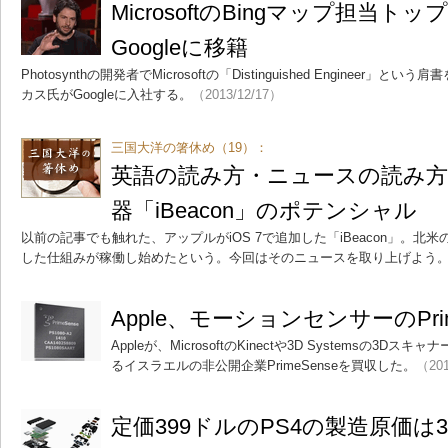
MicrosoftのBingマップ担当
Googleに移籍
Photosynthの開発者でMicrosoftの「Distinguished Enginee
カス氏がGoogleに入社する。
（2013/12/17）
三国大洋の箸休め（19）：
英語の読み方・ニュースの読み方―
器「iBeacon」のポテンシャル
以前の記事でも触れた、アップルがiOS 7で追加した「iBeacon」。北米のA
した仕組みが稼働し始めたという。今回はそのニュースを取り上げよう
Apple、モーションセンサーのPri
Appleが、MicrosoftのKinectや3D Systemsの3
るイスラエルの非公開企業PrimeSenseを買収した。
（201
定価399ドルのPS4の製造原価は38