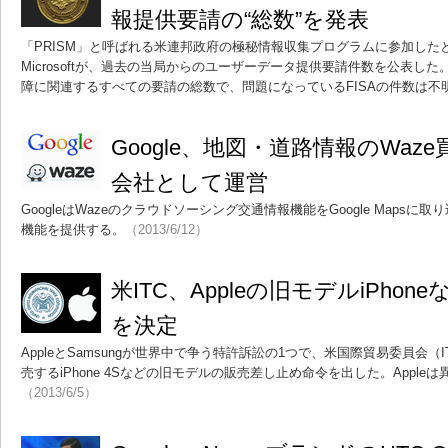
報提供要請の“総数”を発表
「PRISM」と呼ばれる米連邦政府の極秘情報収集プログラムに参加したと報
Microsoftが、過去の当局からのユーザーデータ提供要請件数を公表し
障に関連するすべての要請の総数で、問題になっているFISAの件数は不
Google、地図・道路情報のWaz
会社として運営
GoogleはWazeのクラウドソーシング交通情報機能をGoogle Mapsに取り
機能を提供する。
（2013/6/12）
米ITC、Appleの旧モデルiPho
を決定
AppleとSamsungが世界中で争う特許訴訟の1つで、米国際貿易委員会（IT
売するiPhone 4Sなどの旧モデルの販売差し止め命令を出した。Appl
（2013/6/5）