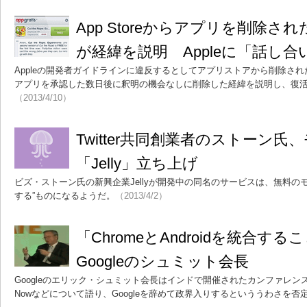
App Storeからアプリを削除されたA
が経緯を説明 Appleに「話し合
Appleの開発者ガイドラインに違反するとしてアプリストアから削除されたApp
アプリを承認した数日後に釈明の機会なしに削除した経緯を説明し、復
（2013/4/10）
Twitter共同創業者のストーン氏
「Jelly」立ち上げ
ビズ・ストーン氏の新興企業Jellyが開発中の同名のサービスは、無料の
する”ものになるようだ。
（2013/4/2）
「ChromeとAndroidを統合す
Googleのシュミット会長
Googleのエリック・シュミット会長はインドで開催されたカンファレンスで、Goo
Nowなどについて語り、Googleを辞めて政界入りするといううわさを否