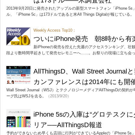
は173ドル――米調査会社
2013年9月20日に発売されたアップルの新型スマートフォン「iPhone 5s
ル、「iPhone 5c」は173ドルであると米All Things Digitalが報じている。
Weekly Access Top10：
ついにiPhone発売 朝8時から
新iPhoneの発売を控えた先週のアクセスランキング、壮
段より数時間早起きして発売セレモニーへ……。お祭りの現場に立ち会
AllThingsD、Wall Street Jou
カンファレンスは2014年にも開
Wall Street Journal（WSJ）とテクノロジーメディアAllThings
ーグ氏はWSJを去る。
（2013/9/20）
iPhone 5sの入庫は“グロテス
リア──AllThingsD報道
予約ができないため早くも店頭に行列ができているAppleの「iPhone 