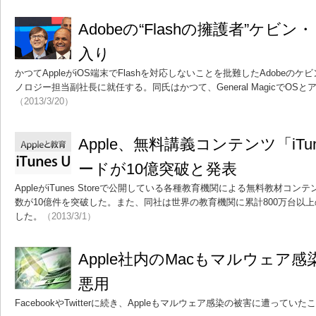
Adobeの“Flashの擁護者”ケビン・
入り
かつてAppleがiOS端末でFlashを対応しないことを批難したAdobeのケビ
ノロジー担当副社長に就任する。同氏はかつて、General MagicでO
（2013/3/20）
Apple、無料講義コンテンツ「iTu
ードが10億突破と発表
AppleがiTunes Storeで公開している各種教育機関による無料教材コンテ
数が10億件を突破した。また、同社は世界の教育機関に累計800万台以上
した。
（2013/3/1）
Apple社内のMacもマルウェア感
悪用
FacebookやTwitterに続き、Appleもマルウェア感染の被害に遭ってい