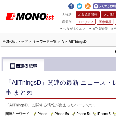
組み込み開発
メカ設計
モビリティ
医療機器
▼
つながるクルマ
▼
IoT×製造業
»
V
MONOist トップ
キーワード一覧
A
AllThingsD
>
>
>
「AllThingsD」関連の最新 ニュース
事 まとめ
「AllThingsD」に関する情報が集まったページです。
関連キーワード
iPhone
iPhone 5s
iPhone 5c
iPhone 5