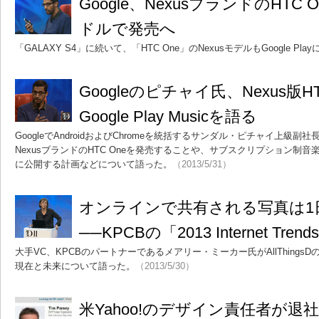
Google、NexusブランドのHTC 
ドルで発売へ
「GALAXY S4」に続いて、「HTC One」のNexusモデルもGoogle Pl
Googleのピチャイ氏、Nexus版HT
Google Play Musicを語る
GoogleでAndroidおよびChromeを統括するサンダル・ピチャイ上級
NexusブランドのHTC Oneを発売することや、サブスクリプション制音
に公開する計画などについて語った。
（2013/5/31）
オンラインで共有される写真は1
──KPCBの「2013 Internet Trend
大手VC、KPCBのパートナーであるメアリー・ミーカー氏がAllThings
現在と未来について語った。
（2013/5/30）
米Yahoo!のデザイン責任者が退社