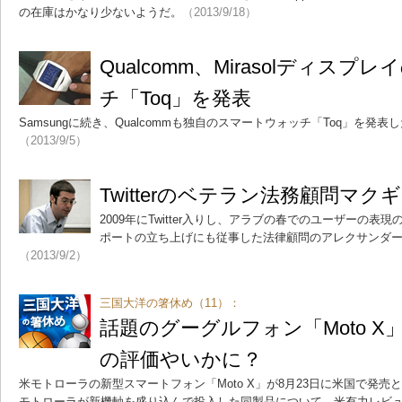
の在庫はかなり少ないようだ。
（2013/9/18）
Qualcomm、Mirasolディス
チ「Toq」を発表
Samsungに続き、Qualcommも独自のスマートウォッチ「Toq」を発
（2013/9/5）
Twitterのベテラン法務顧問マ
2009年にTwitter入りし、アラブの春でのユーザーの
ポートの立ち上げにも従事した法律顧問のアレクサンダ
（2013/9/2）
三国大洋の箸休め（11）：
話題のグーグルフォン「Moto 
の評価やいかに？
米モトローラの新型スマートフォン「Moto X」が8月23日に米国で発
モトローラが新機軸を盛り込んで投入した同製品について、米有力レビ