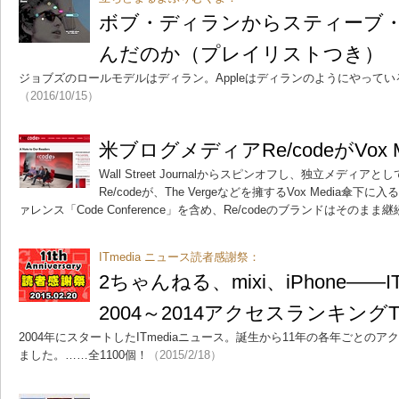
ボブ・ディランからスティーブ
んだのか（プレイリストつき）
ジョブズのロールモデルはディラン。Appleはディランのようにやっている。How d
（2016/10/15）
米ブログメディアRe/codeがVox 
Wall Street Journalからスピンオフし、独立メディ
Re/codeが、The Vergeなどを擁するVox Media傘
ァレンス「Code Conference」を含め、Re/codeのブランドはそのまま
ITmedia ニュース読者感謝祭：
2ちゃんねる、mixi、iPhone―
2004～2014アクセスランキングT
2004年にスタートしたITmediaニュース。誕生から11年の各年ごとのア
ました。……全1100個！
（2015/2/18）