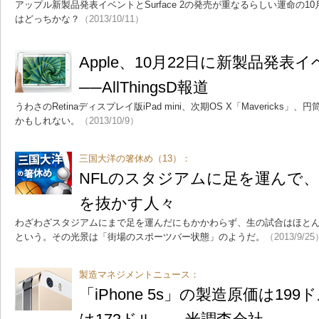
アップル新製品発表イベントとSurface 2の発売が重なるらしい運命の1
はどっちかな？
（2013/10/11）
Apple、10月22日に新製品発表
──AllThingsD報道
うわさのRetinaディスプレイ版iPad mini、次期OS X「Mavericks」
かもしれない。
（2013/10/9）
三国大洋の箸休め（13）：
NFLのスタジアムに足を運んで
を抜かす人々
わざわざスタジアムにまで足を運んだにもかかわらず、生の試合はほと
という。その光景は「街場のスポーツバー状態」のようだ。
（2013/9/25
製造マネジメントニュース：
「iPhone 5s」の製造原価は199ドル