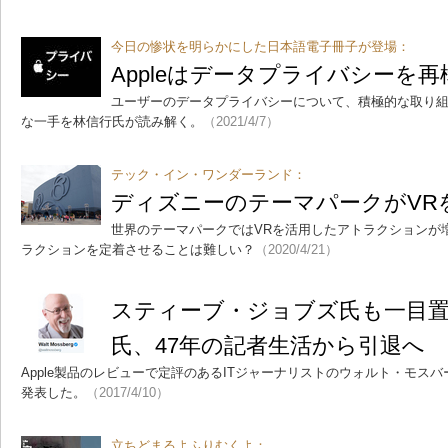
今日の惨状を明らかにした日本語電子冊子が登場：
Appleはデータプライバシーを
ユーザーのデータプライバシーについて、積極的な取り組み
な一手を林信行氏が読み解く。
（2021/4/7）
テック・イン・ワンダーランド：
ディズニーのテーマパークがVR
世界のテーマパークではVRを活用したアトラクションが
ラクションを定着させることは難しい？
（2020/4/21）
スティーブ・ジョブズ氏も一目
氏、47年の記者生活から引退へ
Apple製品のレビューで定評のあるITジャーナリストのウォルト・モスバ
発表した。
（2017/4/10）
立ちどまるよふりむくよ：