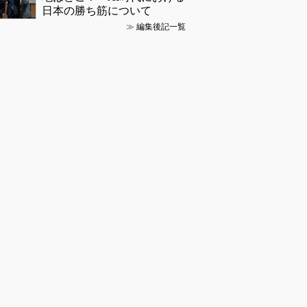
日本の勝ち筋について
≫
編集後記一覧