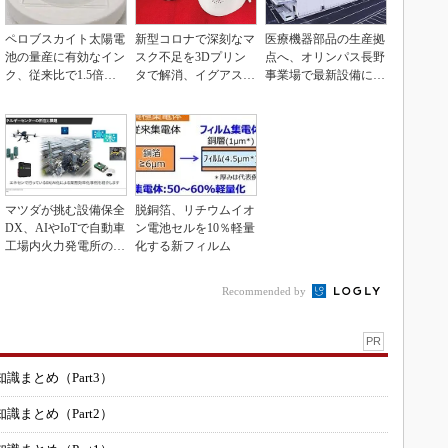
ペロブスカイト太陽電
新型コロナで深刻なマ
医療機器部品の生産拠
池の量産に有効なイン
スク不足を3Dプリン
点へ、オリンパス長野
ク、従来比で1.5倍の
タで解消、イグアスが
事業場で最新設備に機
性能向上
3Dマスクを開発
能集約
マツダが挑む設備保全
脱銅箔、リチウムイオ
DX、AIやIoTで自動車
ン電池セルを10％軽量
工場内火力発電所の現
化する新フィルム
地点検ゼロへ
Recommended by
PR
まとめ（Part3）
まとめ（Part2）