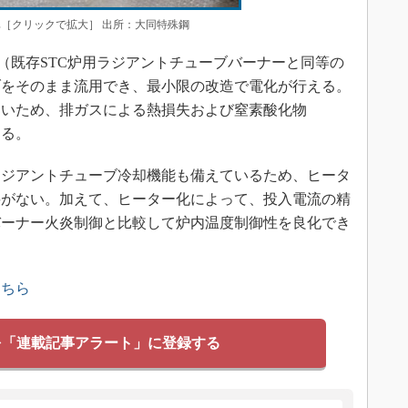
写真［クリックで拡大］ 出所：大同特殊鋼
式（既存STC炉用ラジアントチューブバーナーと同等の
ブをそのまま流用でき、最小限の改造で電化が行える。
ないため、排ガスによる熱損失および窒素酸化物
きる。
ジアントチューブ冷却機能も備えているため、ヒータ
要がない。加えて、ヒーター化によって、投入電流の精
バーナー火炎制御と比較して炉内温度制御性を良化でき
こちら
を「連載記事アラート」に登録する