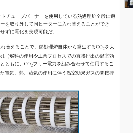
アントチューブバーナーを使用している熱処理炉全般に適
ナーを取り外して同ヒーターに入れ替えることができ
をせずに電化を実現可能だ。
に入れ替えることで、熱処理炉自体から発生するCO
を大
2
pe1（燃料の使用や工業プロセスでの直接排出の温室効
とともに、CO
フリー電力を組み合わせて使用するこ
2
された電気、熱、蒸気の使用に伴う温室効果ガスの間接排