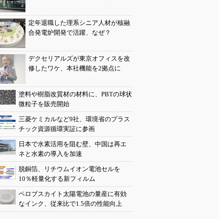
定年退職した理系シニア人材が核融
合発電炉開発で活躍、なぜ？
デクセリアルズが東京オフィスを改
修したワケ、本社機能を2拠点に
塗料や樹脂改質材の材料に、PBTの球状
微粒子を販売開始
三菱ケミカルなど9社、環境省のプラス
チック資源循環実証に参画
日本で水素活用を阻む壁、中国は再エ
ネと水素の導入を加速
脱銅箔、リチウムイオン電池セルを
10％軽量化する新フィルム
ペロブスカイト太陽電池の量産に有効
なインク、従来比で1.5倍の性能向上