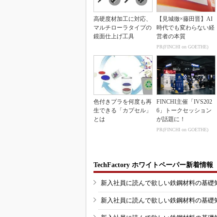
高硬度材加工に対応、
【見城徹×藤田晋】AI
マルチローラタイプの
時代でも変わらない経
鏡面仕上げ工具
営者の本質
PR(FINCHI on GOETHE)
色付きプラを何度も再
FINCHI主催「IVS202
生できる「カプセル」
6」トークセッション
とは
が話題に！
PR(FINCHI on GOETHE)
TechFactory ホワイトペーパー新着情報
新入社員に読んで欲しい鉄鋼材料の基礎知識
新入社員に読んで欲しい鉄鋼材料の基礎知識