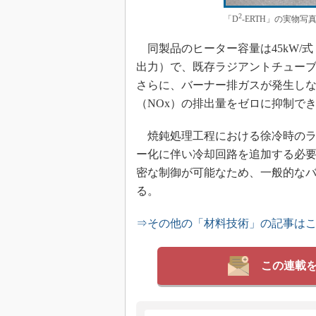
2
「D
-ERTH」の実物
同製品のヒーター容量は45kW/
出力）で、既存ラジアントチュー
さらに、バーナー排ガスが発生し
（NOx）の排出量をゼロに抑制で
焼鈍処理工程における徐冷時のラ
ー化に伴い冷却回路を追加する必
密な制御が可能なため、一般的な
る。
⇒その他の「材料技術」の記事は
この連載