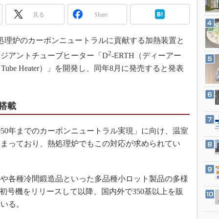
3Dプリンタ
産業オープンネット展
見る
Share
デジタルツインとCAE
S＆OP
、熱処理炉のカーボンニュートラルに貢献する加熱装置と
インダストリー4.0
2
ジアントチューブヒーター「D
-ERTH（ディーアー
イノベーション
 Radiant Tube Heater）」を開発し、同年8月に発売すると発表
製造業ビッグデータ
メイドインジャパン
搭載
植物工場
知財マネジメント
50年までのカーボンニュートラル実現」に向け、温室
海外生産
高まっており、熱処理炉でもこの対応が求められてい
グローバル設計・開発
制御セキュリティ
ルや各種冷間鍛造品といった多品種小ロット製品の多様
新型コロナへの対応
初号機をリリースして以降、国内外で350基以上を販
ている。