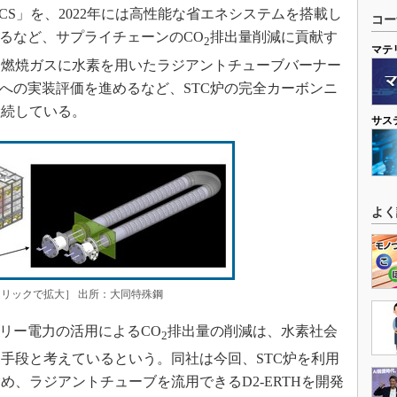
NCS」を、2022年には高性能な省エネシステムを搭載し
コー
するなど、サプライチェーンのCO
排出量削減に貢献す
2
マテ
、燃焼ガスに水素を用いたラジアントチューブバーナー
炉への実装評価を進めるなど、STC炉の完全カーボンニ
継続している。
サス
よく
［クリックで拡大］ 出所：大同特殊鋼
リー電力の活用によるCO
排出量の削減は、水素社会
2
手段と考えているという。同社は今回、STC炉を利用
、ラジアントチューブを流用できるD2-ERTHを開発