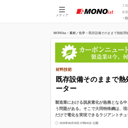
工
産
メディア
脱
つながる技術
AI×技術
MONOist
>
素材／化学
>
既存設備そのままで熱処理炉
つながる工場
AI×設備
つながるサービ
Physical
材料技術
既存設備そのままで熱
ーター
製造業における脱炭素化が急務となる中
う問題がある。そこで大同特殊鋼は、現
だけで電化を実現できるラジアントチュー
2026年06月30日 07時45分 公開