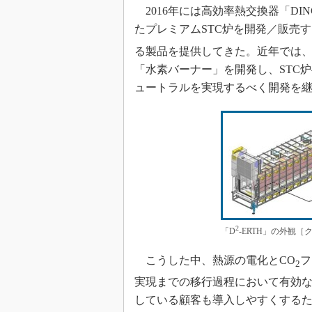
2016年には高効率熱交換器「DI
たプレミアムSTC炉を開発／販売
る製品を提供してきた。近年では
「水素バーナー」を開発し、STC
ュートラルを実現するべく開発を
2
「D
-ERTH」の外観
こうした中、熱源の電化とCO
フ
2
実現までの移行過程において有効な
している顧客も導入しやすくするため