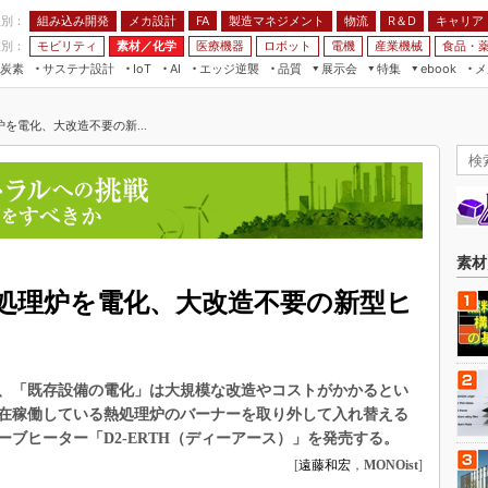
程別：
組み込み開発
メカ設計
製造マネジメント
物流
R＆D
キャリア
FA
業別：
モビリティ
素材／化学
医療機器
ロボット
電機
産業機械
食品・
炭素
サステナ設計
エッジ逆襲
品質
展示会
特集
メ
IoT
AI
ebook
伝承
組み込み開発
CEATEC
読者調査まとめ
編集後記
を電化、大改造不要の新...
JIMTOF
保全
メカ設計
つながるクルマ
組込み/エッジ コンピューティング
ス
 AI
製造マネジメント
5G
展＆IoT/5Gソリューション展
VR／AR
FA
IIFES
モビリティ
フィールドサービス
国際ロボット展
素材／化学
FPGA
素材
ジャパンモビリティショー
組み込み画像技術
処理炉を電化、大改造不要の新型ヒ
TECHNO-FRONTIER
組み込みモデリング
人テク展
Windows Embedded
スマート工場EXPO
、「既存設備の電化」は大規模な改造やコストがかかるとい
車載ソフト開発
EdgeTech+
在稼働している熱処理炉のバーナーを取り外して入れ替える
ISO26262
ブヒーター「D2-ERTH（ディーアース）」を発売する。
日本ものづくりワールド
無償設計ツール
[
遠藤和宏
，
MONOist
]
AUTOMOTIVE WORLD