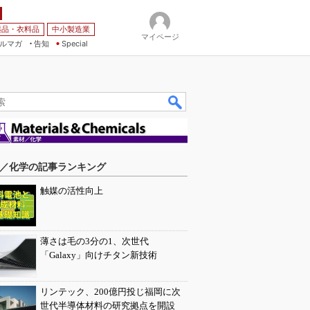
薬品・衣料品
中小製造業
マイページ
ルマガ
告知
Special
／化学の記事ランキング
触媒の活性向上
薄さは毛の3分の1、次世代
「Galaxy」向けチタン新技術
リンテック、200億円投じ福岡に次
世代半導体材料の研究拠点を開設