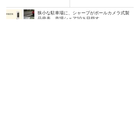
狭小な駐車場に、シャープがポールカメラ式製
品発表 市場シェア10％目指す
ルネサスが高崎工場を閉鎖へ、かつてはSiCデ
バイス生産の計画も
なぜ熊本に半導体産業が集まるのか――地震で
工場稼働停止相次ぐ