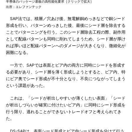
半導体のパッケージ基板の高性能化要求［クリックで拡大］
出所：エレファンテック
SAP法では、積層／穴あけ後、無電解銅めっきなどで銅シード
形成を行い、パターンめっきした後、最後にシード層を除去する
ことでパターニングを行う。このシード層除去工程の際、副作用
として配線パターンも同時に削れてしまうため、シード層が厚け
れば厚いほど配線パターンへのダメージが大きくなり、微細化が
困難になる。
一方で、SAPでは表面とビア内の両方に同時にシードを形成す
る必要があり、シード層を薄く形成しようとすると、ビア内、特
にビア奥でシード形成が不十分となり、不良につながってしまう
という課題があった。
これは、「シードが析出しやすいが薄くしたい表面」「シード
が析出しづらいが確実に付けたいビア内」に同時にシード形成を
行う限り、逃れることができないトレードオフと考えられてき
た。
DS-SAPは、表面シード形成とビア内シード形成を分けて行う