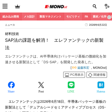
組み込み開発
メカ設計
製造マネジメント
モビリティ
FA
素材／化学
ニュース
2026年6月22日
材料技術
SAP法の課題を解消！ エレファンテックの新製
法
エレファンテックは、AI半導体向けパッケージ基板の微細化を加
速させる新製法として「DS-SAP」を開発した発表した。
[
遠藤和宏
，MONOist]
PC用表示
関連情報
Share
Post
LINE
Hatena
エレファンテックは2026年6月18日、半導体パッケージ基板の
新製法として「デュアルシードセミアディティブプロセス（DS-