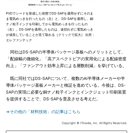
PVDでシードを形成した状態でDS-SAPを適用せずにそのま
ま電気めっきを行ったもの（左）と、DS-SAPを適用し、銅
ナノ粒子インクを印刷してから電気めっきを行ったもの
（右）。DS-SAPを適用したものは、途切れずに電気めっき
が成長していることが見て取れる［クリックで拡大］ 出所：
エレファンテック
同社はDS-SAPの半導体パッケージ基板へのメリットとして、
「配線幅の微細化」「高アスペクトビアの実用化による配線密度
向上」「ファンアウト効率上昇による層数削減」を挙げている。
既に同社ではDS-SAPについて、複数のAI半導体メーカーや半
導体パッケージ基板メーカーと検証を進めている。今後は、DS-
SAPの実現に必要な銅ナノ粒子インクとインクジェット印刷装置
を提供することで、DS-SAPを普及させる考えだ。
⇒その他の「材料技術」の記事はこちら
Copyright © ITmedia, Inc. All Rights Reserved.