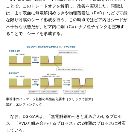
ことで、このトレードオフを解消し、改善を実現した。同製法
は、まず表面に無電解銅めっきや物理蒸着法（PVD）などで可能
な限り薄膜のシード形成を行う。この時点ではビア内はシードが
不十分な状態だが、ビア内に銅（Cu）ナノ粒子インクを塗布す
ることで、シードを形成する。
半導体のパッケージ基板の高性能化要求［クリックで拡大］
出所：エレファンテック
なお、DS-SAPは、「無電解銅めっきと組み合わせるプロセ
ス」「PVDと組み合わせるプロセス」の2種類のプロセスに対応
している。