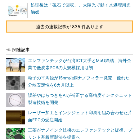
処理後は「磁石で回収」、太陽光で動く水処理用光
触媒
過去の連載記事が 835 件あります
関連記事
エレファンテックが台湾ICT大手とMoU締結、海外企
業で低炭素PCBの大規模採用は初
粒子の平均径が15nmの銅ナノフィラー発売 優れた
分散安定性を6カ月以上
誤差やばらつきをAIが補正する高精度インクジェット
製造技術を開発
レーザー加工とインクジェット印刷を組み合わせた片
面FPCの受注開始
三菱がナノインク技術のエレファンテックと提携、プ
リント基板新製法を提案へ