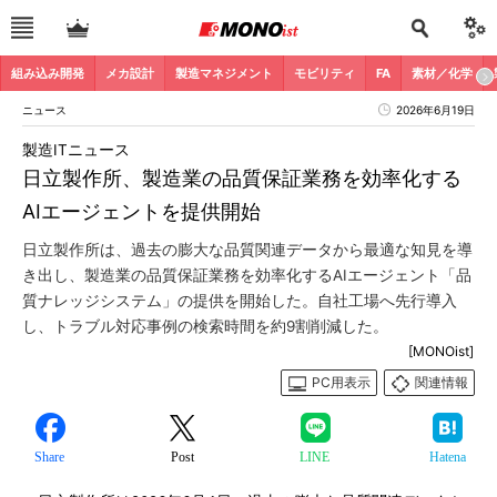
組み込み開発
メカ設計
製造マネジメント
モビリティ
FA
素材／化学
ニュース
2026年6月19日
製造ITニュース
日立製作所、製造業の品質保証業務を効率化する
AIエージェントを提供開始
日立製作所は、過去の膨大な品質関連データから最適な知見を導
き出し、製造業の品質保証業務を効率化するAIエージェント「品
質ナレッジシステム」の提供を開始した。自社工場へ先行導入
し、トラブル対応事例の検索時間を約9割削減した。
[MONOist]
PC用表示
関連情報
Share
Post
LINE
Hatena