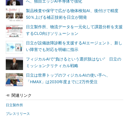
へ、独自エッジAI半導体で強化
製品検査や保守で広がる物体検知AI、後付けで精度
50％上げる補正技術を日立が開発
日立製作所、物流データを一元化して課題分析を支援
するCLO向けソリューション
日立が設備故障診断を支援するAIエージェント、新し
い障害でも対応を明確に指示
フィジカルAIで“負けるという選択肢はない” 日立の
ミッションクリティカル戦略
日立は世界トップのフィジカルAIの使い手へ、
「HMAX」は2030年度までに2万件受注
関連リンク
日立製作所
プレスリリース