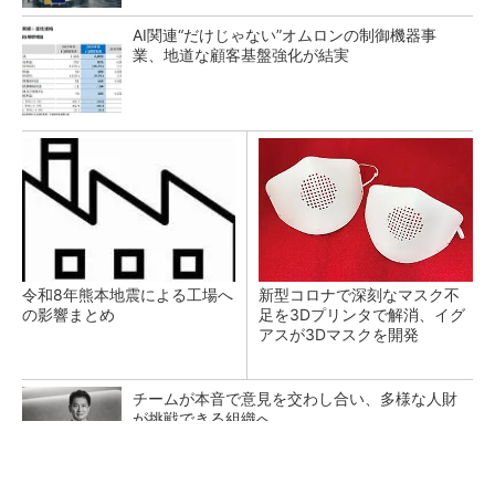
AI関連“だけじゃない”オムロンの制御機器事
業、地道な顧客基盤強化が結実
令和8年熊本地震による工場へ
新型コロナで深刻なマスク不
の影響まとめ
足を3Dプリンタで解消、イグ
アスが3Dマスクを開発
チームが本音で意見を交わし合い、多様な人財
が挑戦できる組織へ
PR(dentsu Japan)