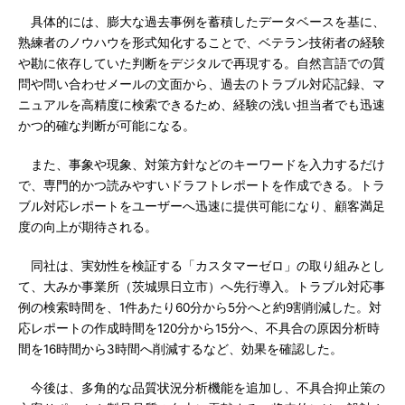
具体的には、膨大な過去事例を蓄積したデータベースを基に、
熟練者のノウハウを形式知化することで、ベテラン技術者の経験
や勘に依存していた判断をデジタルで再現する。自然言語での質
問や問い合わせメールの文面から、過去のトラブル対応記録、マ
ニュアルを高精度に検索できるため、経験の浅い担当者でも迅速
かつ的確な判断が可能になる。
また、事象や現象、対策方針などのキーワードを入力するだけ
で、専門的かつ読みやすいドラフトレポートを作成できる。トラ
ブル対応レポートをユーザーへ迅速に提供可能になり、顧客満足
度の向上が期待される。
同社は、実効性を検証する「カスタマーゼロ」の取り組みとし
て、大みか事業所（茨城県日立市）へ先行導入。トラブル対応事
例の検索時間を、1件あたり60分から5分へと約9割削減した。対
応レポートの作成時間を120分から15分へ、不具合の原因分析時
間を16時間から3時間へ削減するなど、効果を確認した。
今後は、多角的な品質状況分析機能を追加し、不具合抑止策の