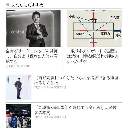
あなたにおすすめ
全員がリーダーシップを発揮
「取りあえずボルトで固定」
し、自分より優れた人財を育
は禁物 締結部設計で押さえ
成する
るべき基本
PR(dentsu Japan)
【西野亮廣】つくりたいものを追求できる環境
の作り方とは
PR(FINCHI on GOETHE)
【見城徹×藤田晋】AI時代でも変わらない経営
者の本質
PR(FINCHI on GOETHE)