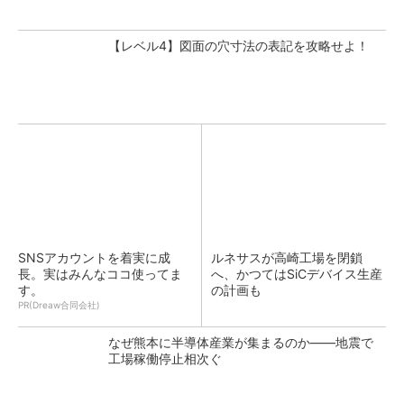
【レベル4】図面の穴寸法の表記を攻略せよ！
SNSアカウントを着実に成
ルネサスが高崎工場を閉鎖
長。実はみんなココ使ってま
へ、かつてはSiCデバイス生産
す。
の計画も
PR(Dreaw合同会社)
なぜ熊本に半導体産業が集まるのか――地震で
工場稼働停止相次ぐ