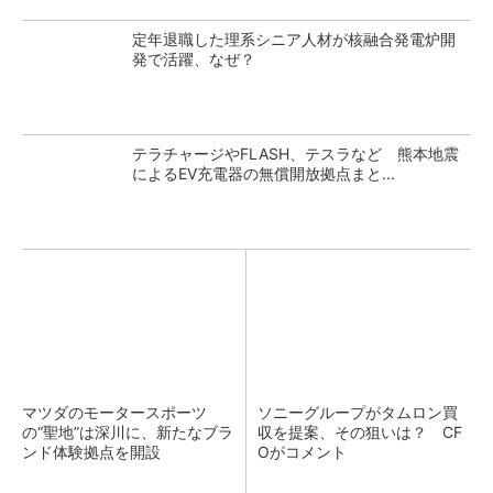
定年退職した理系シニア人材が核融合発電炉開
発で活躍、なぜ？
テラチャージやFLASH、テスラなど 熊本地震
によるEV充電器の無償開放拠点まと...
マツダのモータースポーツ
ソニーグループがタムロン買
の“聖地”は深川に、新たなブラ
収を提案、その狙いは？ CF
ンド体験拠点を開設
Oがコメント