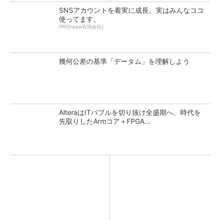
SNSアカウントを着実に成長。実はみんなココ
使ってます。
PR(Dreaw合同会社)
幾何公差の基準「データム」を理解しよう
AlteraはITバブルを切り抜け全盛期へ、時代を
先取りしたArmコア＋FPGA...