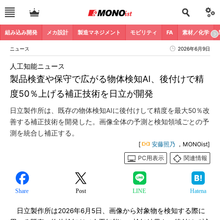
組み込み開発
メカ設計
製造マネジメント
モビリティ
FA
素材／化学
ニュース
2026年6月9日
人工知能ニュース
製品検査や保守で広がる物体検知AI、後付けで精
度50％上げる補正技術を日立が開発
日立製作所は、既存の物体検知AIに後付けして精度を最大50％改
善する補正技術を開発した。画像全体の予測と検知領域ごとの予
測を統合し補正する。
[
安藤照乃
，MONOist]
PC用表示
関連情報
Share
Post
LINE
Hatena
日立製作所は2026年6月5日、画像から対象物を検知する際に