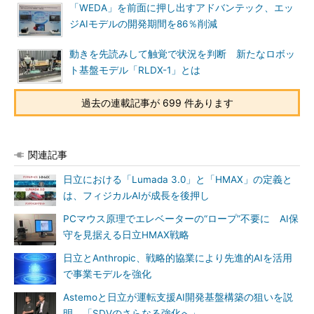
「WEDA」を前面に押し出すアドバンテック、エッ
ジAIモデルの開発期間を86％削減
動きを先読みして触覚で状況を判断 新たなロボッ
ト基盤モデル「RLDX-1」とは
過去の連載記事が 699 件あります
関連記事
日立における「Lumada 3.0」と「HMAX」の定義と
は、フィジカルAIが成長を後押し
PCマウス原理でエレベーターの“ロープ”不要に AI保
守を見据える日立HMAX戦略
日立とAnthropic、戦略的協業により先進的AIを活用
で事業モデルを強化
Astemoと日立が運転支援AI開発基盤構築の狙いを説
明、「SDVのさらなる強化へ」