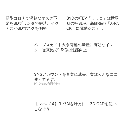
新型コロナで深刻なマスク不
BYDの軽EV「ラッコ」は世界
足を3Dプリンタで解消、イグ
初の軽SDV、新開発の「X-PA
アスが3Dマスクを開発
CK」に電動システ...
ペロブスカイト太陽電池の量産に有効なイン
ク、従来比で1.5倍の性能向上
SNSアカウントを着実に成長。実はみんなココ
使ってます。
PR(Dreaw合同会社)
【レベル14】生成AIを味方に、3D CADを使い
こなそう！