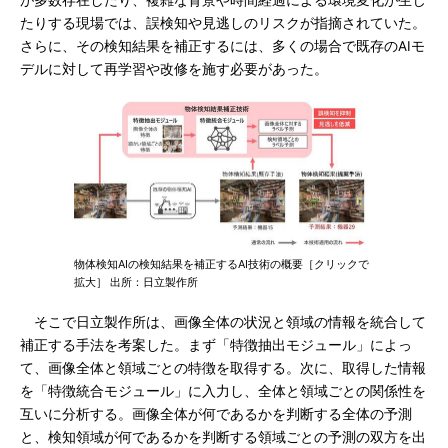
が多数存在したり、複雑な背景や時間経過による環境変化が生じ
たりする現場では、誤検知や見逃しのリスクが指摘されていた。
さらに、その検知結果を補正するには、多くの場合で既存のAIモ
デルに対して再学習や改修を施す必要があった。
物体検知AIの検知結果を補正するAI技術の概要［クリックで
拡大］ 出所：日立製作所
そこで日立製作所は、画像全体の状況と領域の情報を統合して
補正する手法を考案した。まず「特徴抽出モジュール」によっ
て、画像全体と領域ごとの特徴を取得する。次に、取得した情報
を「特徴統合モジュール」に入力し、全体と領域ごとの関係性を
互いに分析する。画像全体が何であるかを判断する全体の予測
と、検知領域が何であるかを判断する領域ごとの予測の双方を出