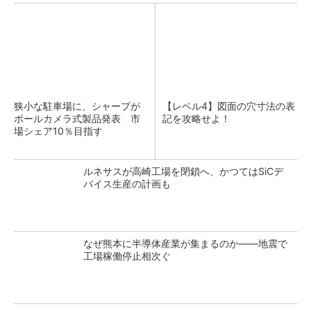
狭小な駐車場に、シャープが
【レベル4】図面の穴寸法の表
ポールカメラ式製品発表 市
記を攻略せよ！
場シェア10％目指す
ルネサスが高崎工場を閉鎖へ、かつてはSiCデ
バイス生産の計画も
なぜ熊本に半導体産業が集まるのか――地震で
工場稼働停止相次ぐ