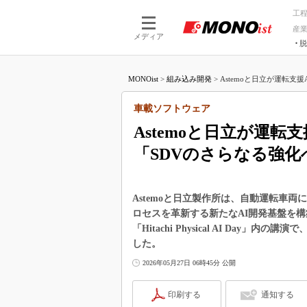
工
産
メディア
脱
つながる技術
AI×技術
MONOist
>
組み込み開発
>
Astemoと日立が運転支援
つながる工場
AI×設備
つながるサービ
Physical
車載ソフトウェア
Astemoと日立が運
「SDVのさらなる強化
Astemoと日立製作所は、自動運転車両
ロセスを革新する新たなAI開発基盤を構
「Hitachi Physical AI Day
した。
2026年05月27日 06時45分 公開
印刷する
通知する