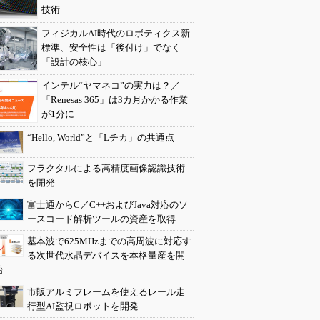
技術
フィジカルAI時代のロボティクス新
標準、安全性は「後付け」でなく
「設計の核心」
インテル“ヤマネコ”の実力は？／
「Renesas 365」は3カ月かかる作業
が1分に
“Hello, World”と「Lチカ」の共通点
フラクタルによる高精度画像認識技術
を開発
富士通からC／C++およびJava対応のソ
ースコード解析ツールの資産を取得
基本波で625MHzまでの高周波に対応す
る次世代水晶デバイスを本格量産を開
始
市販アルミフレームを使えるレール走
行型AI監視ロボットを開発