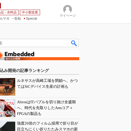
薬品・衣料品
中小製造業
マイページ
ルマガ
告知
Special
込み開発の記事ランキング
ルネサスが高崎工場を閉鎖へ、かつ
てはSiCデバイス生産の計画も
AlteraはITバブルを切り抜け全盛期
へ、時代を先取りしたArmコア＋
FPGAの製品も
強度20倍のフィルム採用で折り目が
目立ちにくい折りたたみスマホの新