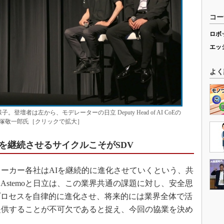
コー
ロボ
エッ
よく
講演の様子。登壇者は左から、モデレーターの日立 Deputy Head of AI CoEの
の長塚敬一郎氏［クリックで拡大］
を継続させるサイクルこそがSDV
ーカー各社はAIを継続的に進化させていくという、共
stemoと日立は、この業界共通の課題に対し、安全思
プロセスを自律的に進化させ、将来的には業界全体で活
提供することが不可欠であると捉え、今回の協業を決め