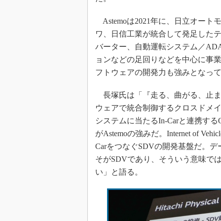
Astemoは2021年に、日立オ
ワ、日信工業が統合して発足したテ
バーター、自動運転システム／AD
ョンなどの足回りなどを中心に事
フトウェアの開発力も強みとなっ
長塚氏は「『走る、曲がる、止ま
ウェアで統合制御するクロスドメ
システムに当たるIn-Carと連携す
がAstemoの強みだ。Internet of 
CarをつなぐSDVの開発基盤だ
そがSDVであり、そういう意味では
い」と語る。