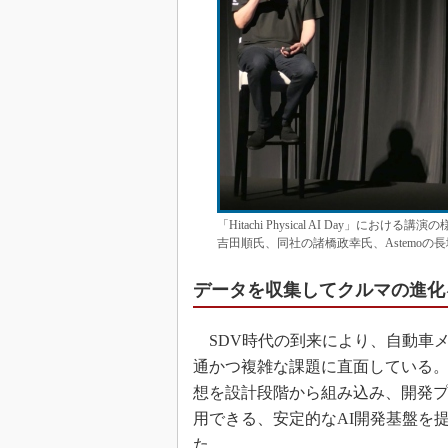
「Hitachi Physical AI Day」における
吉田順氏、同社の諸橋政幸氏、Astemo
データを収集してクルマの進化
SDV時代の到来により、自動車メ
通かつ複雑な課題に直面している。A
想を設計段階から組み込み、開発
用できる、安定的なAI開発基盤を
た。