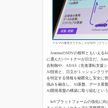
クルマの進化サイクルこそがSDV［クリックで
AstemoのSDVの根幹ともいえ
に選んだパートナーが日立だ。Ast
合制御や、ADAS（先進運転支援
AI技術と、日立がミッションクリ
を特定する情報を秘匿化し安全に管
強みを融合し、AI基盤、データ基
AI開発基盤の構築に取り組むとい
IoVプラットフォームの強化に向
キュリティ／セキュアな基盤構築