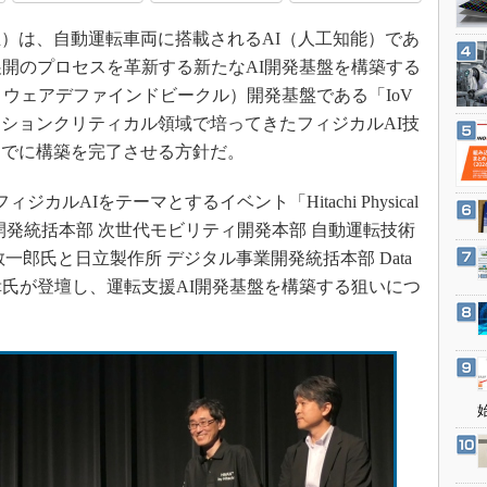
3Dプリンタ
産業オープンネット展
立）は、自動運転車両に搭載されるAI（人工知能）であ
デジタルツインとCAE
展開のプロセスを革新する新たなAI開発基盤を構築する
S＆OP
フトウェアデファインドビークル）開発基盤である「IoV
インダストリー4.0
ションクリティカル領域で培ってきたフィジカルAI技
イノベーション
までに構築を完了させる方針だ。
製造業ビッグデータ
カルAIをテーマとするイベント「Hitachi Physical
メイドインジャパン
 技術開発統括本部 次世代モビリティ開発本部 自動運転技術
植物工場
一郎氏と日立製作所 デジタル事業開発統括本部 Data
知財マネジメント
ntistの諸橋政幸氏が登壇し、運転支援AI開発基盤を構築する狙いにつ
海外生産
グローバル設計・開発
制御セキュリティ
新型コロナへの対応