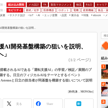
程別：
組み込み開発
メカ設計
製造マネジメント
物流
R＆D
キャリア
FA
業別：
モビリティ
素材／化学
医療機器
ロボット
電機
産業機械
食品・
炭素
サステナ設計
エッジ逆襲
品質
展示会
特集
メ
IoT
AI
ebook
伝承
組み込み開発
CEATEC
読者調査まとめ
編集後記
AI開発基盤構築の狙いを説明...
JIMTOF
保全
メカ設計
つながるクルマ
組込み/エッジ コンピューティング
ス
 AI
製造マネジメント
5G
展＆IoT/5Gソリューション展
VR／AR
FA
転支援AI開発基盤構築の狙いを説明、
IIFES
モビリティ
フィールドサービス
へ」
国際ロボット展
素材／化学
FPGA
組み
（1/2 ページ）
ジャパンモビリティショー
組み込み画像技術
TECHNO-FRONTIER
に搭載されるAIである「運転支援AI」の学習／検証／展開のプ
組み込みモデリング
築する。日立のフィジカルAIをテーマとするイベント
人テク展
Windows Embedded
」内の講演で、Astemoと日立の担当者が同基盤を構築する狙いについて説明
スマート工場EXPO
車載ソフト開発
EdgeTech+
[
朴尚洙
，
MONOist
]
ISO26262
日本ものづくりワールド
無償設計ツール
見る
Share
AUTOMOTIVE WORLD