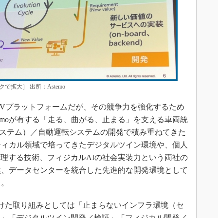
拡大］ 出所：Astemo
るIoVプラットフォームだが、その競争力を強化するため
emoが有する「走る、曲がる、止まる」を支える車両統
システム）／自動運転システムの開発で積み重ねてきた
ティカル領域で培ってきたデジタルツイン環境や、個人
理する技術、フィジカルAIの社会実装力という両社の
盤、データセンターを統合した先進的な開発環境として
う。
けた取り組みとしては「止まらないインフラ環境（セ
）」「デジタルツイン開発／検証」「フィジカル開発／