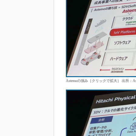
Astemoの強み［クリックで拡大］ 出所：Ast