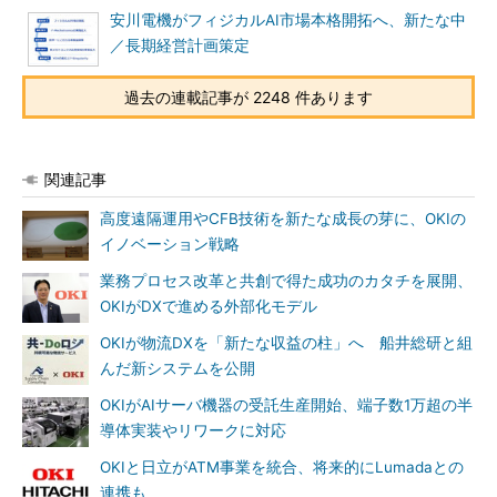
安川電機がフィジカルAI市場本格開拓へ、新たな中
／長期経営計画策定
過去の連載記事が 2248 件あります
関連記事
高度遠隔運用やCFB技術を新たな成長の芽に、OKIの
イノベーション戦略
業務プロセス改革と共創で得た成功のカタチを展開、
OKIがDXで進める外部化モデル
OKIが物流DXを「新たな収益の柱」へ 船井総研と組
んだ新システムを公開
OKIがAIサーバ機器の受託生産開始、端子数1万超の半
導体実装やリワークに対応
OKIと日立がATM事業を統合、将来的にLumadaとの
連携も