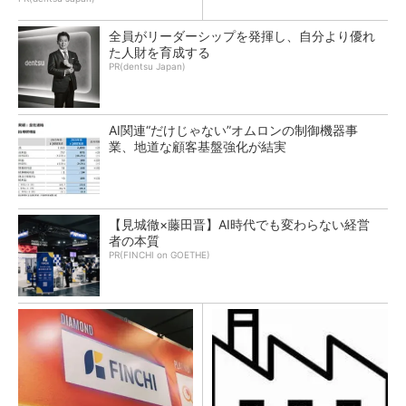
全員がリーダーシップを発揮し、自分より優れ
た人財を育成する
PR(dentsu Japan)
AI関連“だけじゃない”オムロンの制御機器事
業、地道な顧客基盤強化が結実
【見城徹×藤田晋】AI時代でも変わらない経営
者の本質
PR(FINCHI on GOETHE)