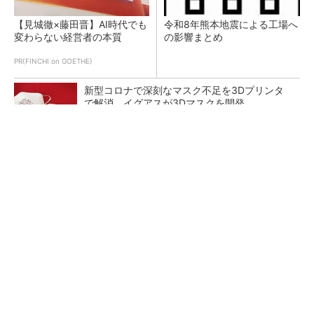
【見城徹×藤田晋】AI時代でも
令和8年熊本地震による工場へ
変わらない経営者の本質
の影響まとめ
PR(FINCHI on GOETHE)
新型コロナで深刻なマスク不足を3Dプリンタ
で解消、イグアスが3Dマスクを開発
【レベル14】生成AIを味方に、3D CADを使い
こなそう！
狭小な駐車場に、シャープがポールカメラ式製
品発表 市場シェア10％目指す