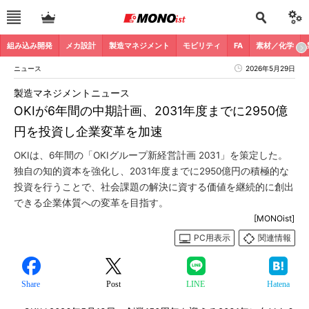
組み込み開発
メカ設計
製造マネジメント
モビリティ
FA
素材／化学
ニュース
2026年5月29日
製造マネジメントニュース
OKIが6年間の中期計画、2031年度までに2950億
円を投資し企業変革を加速
OKIは、6年間の「OKIグループ新経営計画 2031」を策定した。
独自の知的資本を強化し、2031年度までに2950億円の積極的な
投資を行うことで、社会課題の解決に資する価値を継続的に創出
できる企業体質への変革を目指す。
[MONOist]
PC用表示
関連情報
Share
Post
LINE
Hatena