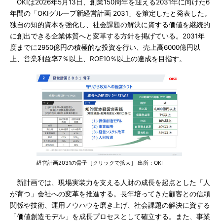
OKIは2026年5月13日、創業150周年を迎える2031年に向けた6
年間の「OKIグループ新経営計画 2031」を策定したと発表した。
独自の知的資本を強化し、社会課題の解決に資する価値を継続的
に創出できる企業体質へと変革する方針を掲げている。2031年
度までに2950億円の積極的な投資を行い、売上高6000億円以
上、営業利益率7％以上、ROE10％以上の達成を目指す。
経営計画2031の骨子［クリックで拡大］ 出所：OKI
新計画では、現場実装力を支える人財の成長を起点とした「人
が育つ」会社への変革を推進する。長年培ってきた顧客との信頼
関係や技術、運用ノウハウを磨き上げ、社会課題の解決に資する
「価値創造モデル」を成長プロセスとして確立する。また、事業