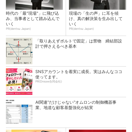
時代の「最"現場"」に飛び込
現場の「生の声」に耳を傾
み、当事者として踏み込んで
け、真の解決策を生み出して
いく
いく
PR(dentsu Japan)
PR(dentsu Japan)
「取りあえずボルトで固定」は禁物 締結部設
計で押さえるべき基本
SNSアカウントを着実に成長。実はみんなココ
使ってます。
PR(Dreaw合同会社)
AI関連“だけじゃない”オムロンの制御機器事
業、地道な顧客基盤強化が結実