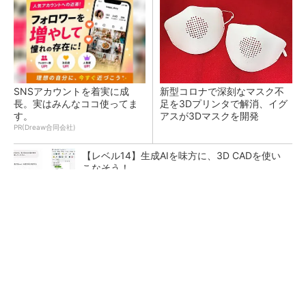
SNSアカウントを着実に成
新型コロナで深刻なマスク不
長。実はみんなココ使ってま
足を3Dプリンタで解消、イグ
す。
アスが3Dマスクを開発
PR(Dreaw合同会社)
【レベル14】生成AIを味方に、3D CADを使い
こなそう！
令和8年熊本地震による工場への影響まとめ
狭小な駐車場に、シャープがポールカメラ式製