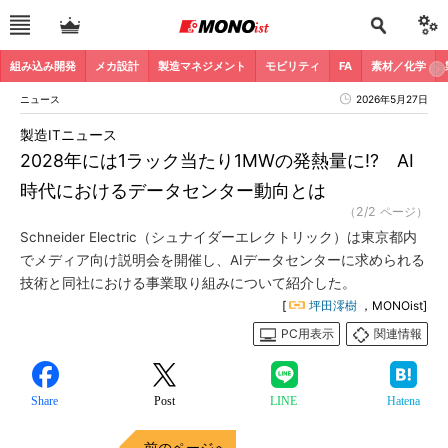
組み込み開発
メカ設計
製造マネジメント
モビリティ
FA
素材／化学
ニュース
2026年5月27日
製造ITニュース
2028年には1ラック当たり1MWの発熱量に!? AI
時代におけるデータセンター動向とは
（2/2 ページ）
Schneider Electric（シュナイダーエレクトリック）は東京都内
でメディア向け説明会を開催し、AIデータセンターに求められる
技術と同社における事業取り組みについて紹介した。
[
坪田澪樹
，MONOist]
PC用表示
関連情報
Share
Post
LINE
Hatena
前のページへ