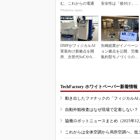
む、これからの電通
安全性は「後付け」で
なく「設計の核心」
PR(dentsu Japan)
DMPがフィジカルAI
矢崎総業がイノベーシ
実装向け新拠点を開
ョン拠点を公開、労働
所、次世代SoCやAM
集約型モノづくりのス
Rデモを披露
マート化に向け
TechFactory ホワイトペーパー新着情報
動き出したファナックの「フィジカルAI
自動外観検査はなぜ現場で定着しない？
協働ロボットニュースまとめ（2025年12月
これからは全体空調から局所空調へ、低