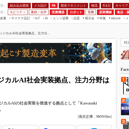
程別：
組み込み開発
メカ設計
製造マネジメント
物流
R＆D
キャリア
FA
業別：
モビリティ
素材／化学
医療機器
ロボット
電機
産業機械
食品・
炭素
サステナ設計
エッジ逆襲
品質
展示会
特集
メ
IoT
AI
ebook
伝承
組み込み開発
CEATEC
読者調査まとめ
編集後記
ジカルAI社会実装拠点、注力分...
JIMTOF
保全
メカ設計
つながるクルマ
組込み/エッジ コンピューティング
ス
 AI
製造マネジメント
5G
展＆IoT/5Gソリューション展
VR／AR
FA
IIFES
モビリティ
フィールドサービス
国際ロボット展
素材／化学
FPGA
Fac
ジャパンモビリティショー
組み込み画像技術
ジカルAI社会実装拠点、注力分野は
TECHNO-FRONTIER
組み込みモデリング
人テク展
Windows Embedded
スマート工場EXPO
ルAIの社会実装を推進する拠点として「Kawasaki
車載ソフト開発
EdgeTech+
た。
ISO26262
[
長沢正博
，
MONOist
]
日本ものづくりワールド
無償設計ツール
AUTOMOTIVE WORLD