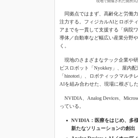
現地で開催された開所式
同拠点ではまず、高齢化と労働力
注力する。フィジカルAIとロボテ
アまでを一貫して支援する「病院
導体／自動車など幅広い産業分野
く。
現地のさまざまなテック企業や研
ビスロボット「Nyokkey」、屋内
「hinotori」、ロボティックマ
AIを組み合わせた、現場に根ざし
NVIDIA、Analog Devices
っている。
NVIDIA：医療をはじめ、
新たなソリューションの創出