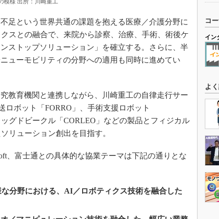
の模様 出所：川崎重工
コー
不足という世界共通の課題を抱える医療／介護分野に
ィクスとの融合で、来院から診察、治療、手術、術後ケ
イン
ワンストップソリューション」を確立する。さらに、半
やニューモビリティの分野への適用も同時に進めてい
よく
究教育機関と連携しながら、川崎重工の自律走行サー
配送ロボット「FORRO」、手術支援ロボット
ルチレッグドビークル「CORLEO」などの製品とフィジカル
たソリューション創出を目指す。
、Microsoft、富士通との具体的な協業テーマは下記の通りとな
多様な分野における、AI／ロボティクス技術を融合した