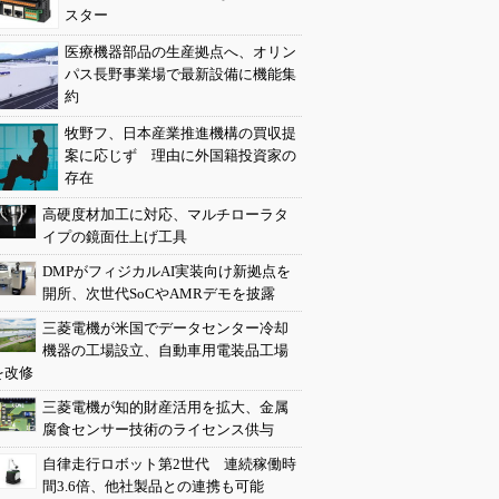
スター
医療機器部品の生産拠点へ、オリン
パス長野事業場で最新設備に機能集
約
牧野フ、日本産業推進機構の買収提
案に応じず 理由に外国籍投資家の
存在
高硬度材加工に対応、マルチローラタ
イプの鏡面仕上げ工具
DMPがフィジカルAI実装向け新拠点を
開所、次世代SoCやAMRデモを披露
三菱電機が米国でデータセンター冷却
機器の工場設立、自動車用電装品工場
を改修
三菱電機が知的財産活用を拡大、金属
腐食センサー技術のライセンス供与
自律走行ロボット第2世代 連続稼働時
間3.6倍、他社製品との連携も可能