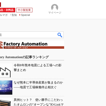
薬品・衣料品
中小製造業
マイページ
ルマガ
告知
Special
tory Automationの記事ランキング
令和8年熊本地震による工場への影
響まとめ
なぜ熊本に半導体産業が集まるのか
――地震で工場稼働停止相次ぐ
異例ヒット？ 使い勝手にこだわっ
たオムロンの“オープンな”IO-Linkマ