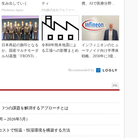
生み出していく
ティ
携、AIで医療分野支
援へ
PR(dentsu Japan)
PR(株式会社アルファーテクノ)
日本再起の旗印となる
令和8年熊本地震によ
インフィニオンのヒュ
か、国産マルチモーダ
る工場への影響まとめ
ーマノイド向け半導体
ルAI基盤「FRONTi
戦略、2050年に3億台
a」が始動
の市場を捉える
Recommended by
PR
」
 3つの課題を解消するアプローチとは
～2026年5月）
コストで恒温・恒湿環境を構築する方法