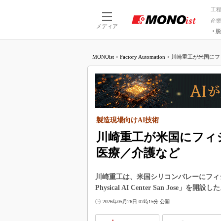
工
産
メディア
脱
つながる技術
AI×技術
MONOist
>
Factory Automation
>
川崎重工が米国にフィ
つながる工場
AI×設備
つながるサービ
Physical
製造現場向けAI技術
川崎重工が米国にフィ
医療／介護など
川崎重工は、米国シリコンバレーにフィジカ
Physical AI Center San Jose」を開設し
2026年05月26日 07時15分 公開