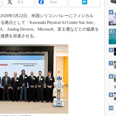
3Dプリンタ
見る
Share
産業オープンネット展
デジタルツインとCAE
026年5月22日、米国シリコンバレーにフィジカル
S＆OP
Kawasaki Physical AI Center San Jose」
インダストリー4.0
alog Devices、Microsoft、富士通などとの協業を
イノベーション
米連携を加速させる。
製造業ビッグデータ
メイドインジャパン
植物工場
知財マネジメント
海外生産
グローバル設計・開発
制御セキュリティ
新型コロナへの対応