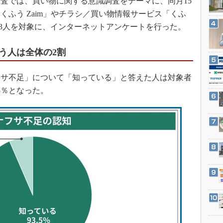
査では、買い物に関する意識調査をテーマに、同月15
3Dプリンタ
産業オープンネット展
くふう Zaim」やチラシ／買い物情報サービス「くふ
デジタルツインとCAE
83人を対象に、インターネットアンケートを行った。
S＆OP
インダストリー4.0
う人は全体の2割
イノベーション
サ不足」について「知っている」と答えた人は対象者
製造業ビッグデータ
.5％となった。
メイドインジャパン
植物工場
知財マネジメント
海外生産
グローバル設計・開発
制御セキュリティ
新型コロナへの対応