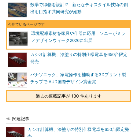
数学で織物を設計!? 新たなテキスタイル技術の創
出を目指す共同研究が始動
環境配慮素材を家具や什器に応用 ソニーがミラ
ノデザインウィーク2026に出展
カシオ計算機、漆塗りの特別仕様電卓を650台限定
発売
パナソニック、家電操作を補助する3Dプリント製
チップでIAUD国際デザイン賞金賞
過去の連載記事が 130 件あります
関連記事
カシオ計算機、漆塗りの特別仕様電卓を650台限定発
売