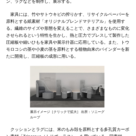
ン、ラグなどを制作し、展示する。
家具には、竹やサトウキビの搾りかす、リサイクルペーパーを
原料とする紙素材「オリジナルブレンドマテリアル」を使用す
る。繊維のサイズや形態を変えることで、さまざまなものに変化
させられるという特性を生かし、熱と圧力でプレスして製作した
圧縮板や細いひもを家具や展示什器に応用している。また、トウ
モロコシの茎や小麦の茎を原料とする植物由来のバインダーを新
たに開発し、圧縮板の成形に用いる。
展示イメージ［クリックで拡大］ 出所：ソニーグ
ループ
クッションとラグには、米のもみ殻を原料とする多孔質カーボ