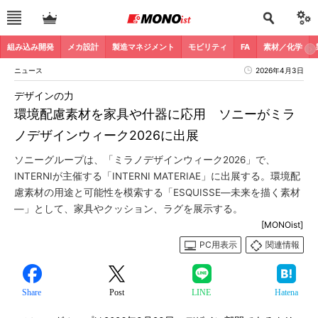
組み込み開発
メカ設計
製造マネジメント
モビリティ
FA
素材／化学
ニュース
2026年4月3日
デザインの力
環境配慮素材を家具や什器に応用 ソニーがミラ
ノデザインウィーク2026に出展
ソニーグループは、「ミラノデザインウィーク2026」で、
INTERNIが主催する「INTERNI MATERIAE」に出展する。環境配
慮素材の用途と可能性を模索する「ESQUISSE―未来を描く素材
―」として、家具やクッション、ラグを展示する。
[MONOist]
PC用表示
関連情報
Share
Post
LINE
Hatena