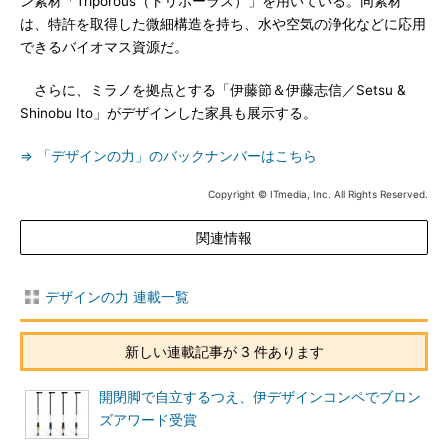
ン素材「Triporous（トリポーラス）」を用いている。同素材
は、特許を取得した微細構造を持ち、水や空気の浄化などに応用
できるバイオマス資源だ。
さらに、ミラノを拠点とする「伊藤節＆伊藤志信／Setsu &
Shinobu Ito」がデザインした家具も展示する。
⇒ 「デザインの力」のバックナンバーはこちら
Copyright © ITmedia, Inc. All Rights Reserved.
関連情報
デザインの力 連載一覧
新しい連載記事が 3 件あります
開閉脚で自立するつえ、伊デザインコンペでブロン
ズアワード受賞