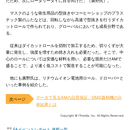
たため、次にロータリーダイに目を向けた」（廣野氏）。
マスクのような衛生用品の型抜きやコーヒーショップのプラス
チック製のふたなどは、回転しながら高速で型抜きを行うダイカ
ットロールで作られており、グローバルにおいても成長分野であ
る。
従来はダイカットロールを切削で加工するため、切りくずが大
量に発生し、強度を増すため焼き入れも必要だった。そこで、中
心のロールについては安価な材料を用い、必要な箇所だけAMで
盛ることで、より速く低コストで製造することが可能になった。
他にも廣野氏は、リチウムイオン電池用ロール、ドローバーと
いった事例を紹介した。
データで見るAMの品質保証、DMG森精機の分
析結果とは
Copyright © ITmedia, Inc. All Rights Reserved.
FAイベントレポート 連載一覧