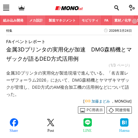
組み込み開発
メカ設計
製造マネジメント
モビリティ
FA
素材／化学
特集
2026年3月24日
FAイベントレポート
金属3Dプリンタの実用化が加速 DMG森精機とマ
ザックが語るDED方式活用例
（1/3 ページ）
金属3Dプリンタの実用化が製造現場で進んでいる。「名古屋レ
ーザフォーラム2026」において、DMG森精機とヤマザキマザッ
クが登壇し、DED方式のAM複合加工機の活用例などについて語
った。
[
加藤まどみ
，MONOist]
PC用表示
関連情報
Share
Post
LINE
Hatena