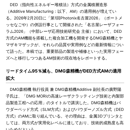
DED（指向性エネルギー堆積法）方式の金属積層造形
（Additive Manufacturing：以下、AM）の適用例が増えてい
る。2026年2月20日に「第1回Photonix名古屋2026」（ポートメ
ッセなごや）の併設行事として開催された「名古屋レーザフォー
ラム2026」（中部レーザ応用技術研究会 主催）において、DED
方式のAM機能を搭載した複合加工機を開発するDMG森精機とヤ
マザキマザックが、それらの品質や実用例などの最新情報につい
て語った。本稿では、重要部品の製造や補修といった実用フェー
ズへと移行しつつあるAM技術の現在地をレポートする。
リードタイム95％減も、DMG森精機がDED方式AMの適用
拡大
DMG森精機 執行役員 兼 DMG森精機Additive 副社長の廣野陽
子氏は、「DMG MORIの高速レーザクラッティング技術と内製部
品製造工程への応用」のタイトルで講演した。DMG森精機はパ
ウダーベッド方式（SLM方式）およびパウダーノズル方式（DED
方式）のAMに取り組んでいる。その理由は、金属3Dプリンタと
しては、両方式が実用化レベルに達しており、技術的成熟度も高
いためだという。