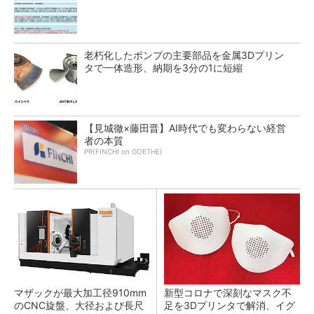
老朽化したポンプの主要部品を金属3Dプリン
タで一体造形、納期を3分の1に短縮
【見城徹×藤田晋】AI時代でも変わらない経営
者の本質
PR(FINCHI on GOETHE)
マザックが最大加工径910mm
新型コロナで深刻なマスク不
のCNC旋盤、大径および長尺
足を3Dプリンタで解消、イグ