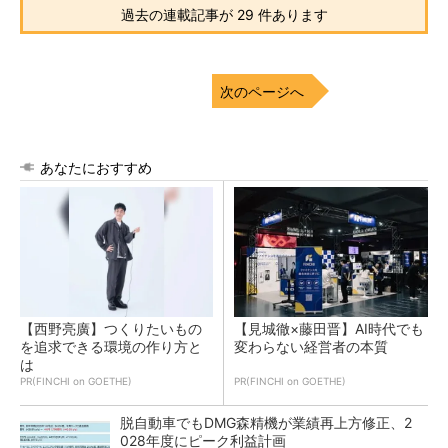
過去の連載記事が 29 件あります
次のページへ
あなたにおすすめ
【西野亮廣】つくりたいもの
【見城徹×藤田晋】AI時代でも
を追求できる環境の作り方と
変わらない経営者の本質
は
PR(FINCHI on GOETHE)
PR(FINCHI on GOETHE)
脱自動車でもDMG森精機が業績再上方修正、2
028年度にピーク利益計画