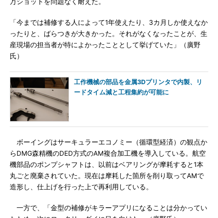
万ショットを問題なく耐えた。
「今までは補修する人によって1年使えたり、3カ月しか使えなか
ったりと、ばらつきが大きかった。それがなくなったことが、生
産現場の担当者が特によかったこととして挙げていた」（廣野
氏）
工作機械の部品を金属3Dプリンタで内製、リ
ードタイム減と工程集約が可能に
ボーイングはサーキュラーエコノミー（循環型経済）の観点か
らDMG森精機のDED方式のAM複合加工機を導入している。航空
機部品のポンプシャフトは、以前はベアリングが摩耗すると1本
丸ごと廃棄されていた。現在は摩耗した箇所を削り取ってAMで
造形し、仕上げを行った上で再利用している。
一方で、「金型の補修がキラーアプリになることは分かってい