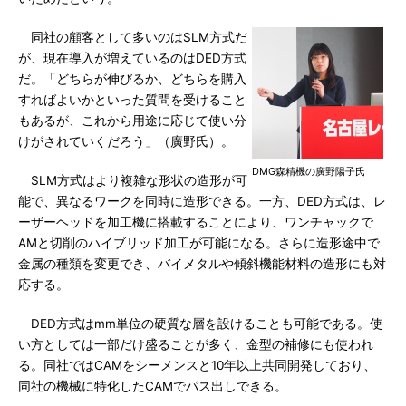
同社の顧客として多いのはSLM方式だ
が、現在導入が増えているのはDED方式
だ。「どちらが伸びるか、どちらを購入
すればよいかといった質問を受けること
もあるが、これから用途に応じて使い分
けがされていくだろう」（廣野氏）。
DMG森精機の廣野陽子氏
SLM方式はより複雑な形状の造形が可
能で、異なるワークを同時に造形できる。一方、DED方式は、レ
ーザーヘッドを加工機に搭載することにより、ワンチャックで
AMと切削のハイブリッド加工が可能になる。さらに造形途中で
金属の種類を変更でき、バイメタルや傾斜機能材料の造形にも対
応する。
DED方式はmm単位の硬質な層を設けることも可能である。使
い方としては一部だけ盛ることが多く、金型の補修にも使われ
る。同社ではCAMをシーメンスと10年以上共同開発しており、
同社の機械に特化したCAMでパス出しできる。