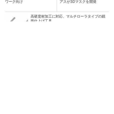
ワーク向け
アスが3Dマスクを開発
高硬度材加工に対応、マルチローラタイプの鏡
面仕上げ工具
【西野亮廣】ビジネス書最新刊『北極星 僕た
ちはどう働くか』
PR(FINCHI on GOETHE)
狭小な駐車場に、シャープがポールカメラ式製
品発表 市場シェア10％目指す