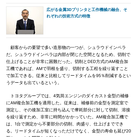
広がる金属3Dプリンタと工作機械の融合、そ
れぞれの技術方式の特徴
顧客からの要望で多い造形物の一つが、シュラウドインペラ
だ。シュラウドインペラは内部が閉じた空間となるため、切削で
仕上げることが非常に困難だった。切削とDED方式のAM複合加
工機であれば、AMで羽根を盛り、切削する工程を繰り返すこと
で加工できる。従来と比較してリードタイムを95％削減するとい
うデータも出ているという。
トヨタグループでは、4気筒エンジンのダイカスト金型の補修
にAM複合加工機を適用した。従来は、補修前の金型を測定室で
測定し、その後加工室に持ち込んで摩耗部分に対して切削、溶接
を繰り返すため、非常に時間がかかっていた。AM複合加工機で
は、1台で測定から不要部分の切削、肉盛り、仕上げまででき
る。リードタイムが短くなっただけでなく、金型の寿命も延び20