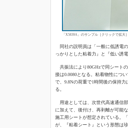
「X5839A」のサンプル［クリックで拡大
同社の説明員は「一般に低誘電の素
っかりとした粘着力』と『低い誘
共振法により80GHzで同シートの
接は0.0080となる。粘着物性につい
で、9.8Nの荷重で1時間後の保持力
る。
用途としては、次世代高速通信部
に加えて、後付け、再剥離が可能
施工用シートが想定されている。
が、『粘着シート』という形態は