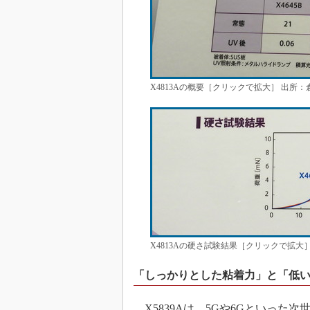
X4813Aの概要［クリックで拡大］ 出所：
X4813Aの硬さ試験結果［クリックで拡大
「しっかりとした粘着力」と「低
X5839Aは、5Gや6Gといった