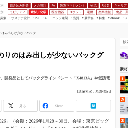
程別：
組み込み開発
メカ設計
製造マネジメント
物流
R＆D
キャリア
FA
業別：
モビリティ
素材／化学
医療機器
ロボット
電機
産業機械
食品・
炭素
サステナ設計
エッジ逆襲
品質
展示会
特集
メ
IoT
AI
ebook
伝承
組み込み開発
CEATEC
読者調査まとめ
編集後記
のはみ出しが少ないバック...
JIMTOF
保全
メカ設計
つながるクルマ
組込み/エッジ コンピューティング
ス
 AI
製造マネジメント
5G
展＆IoT/5Gソリューション展
VR／AR
FA
くのりのはみ出しが少ないバックグ
IIFES
モビリティ
フィールドサービス
国際ロボット展
素材／化学
FPGA
素材
ジャパンモビリティショー
組み込み画像技術
で、開発品としてバックグラインドシート「X4813A」や低誘電
TECHNO-FRONTIER
組み込みモデリング
人テク展
[
遠藤和宏
，
MONOist
]
Windows Embedded
スマート工場EXPO
車載ソフト開発
見る
Share
EdgeTech+
ISO26262
日本ものづくりワールド
6」（会期：2026年1月28～30日、会場：東京ビッグ
無償設計ツール
AUTOMOTIVE WORLD