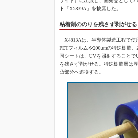
サイト）に出展し、開発品としてバ
ト「X5839A」を披露した。
粘着剤ののりを残さず剥がせる
X4813Aは、半導体製造工程で使
PETフィルムや200μmの特殊樹脂
同シートは、UVを照射することで
を残さず剥がせる。特殊樹脂層は
凸部分へ追従する。