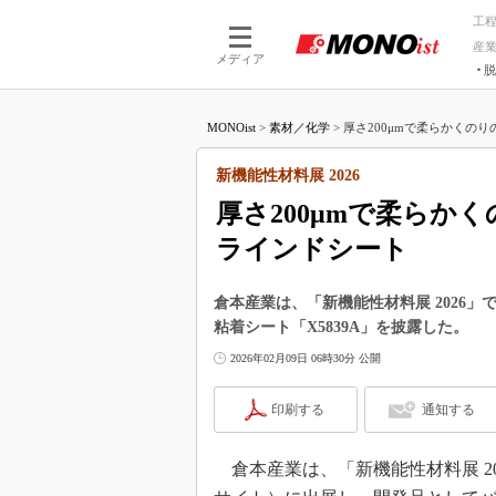
工
産
メディア
脱
つながる技術
AI×技術
MONOist
>
素材／化学
>
厚さ200μmで柔らかくのり
つながる工場
AI×設備
つながるサービ
Physical
新機能性材料展 2026
厚さ200μmで柔らか
ラインドシート
倉本産業は、「新機能性材料展 2026」
粘着シート「X5839A」を披露した。
2026年02月09日 06時30分 公開
印刷する
通知する
倉本産業は、「新機能性材料展 202