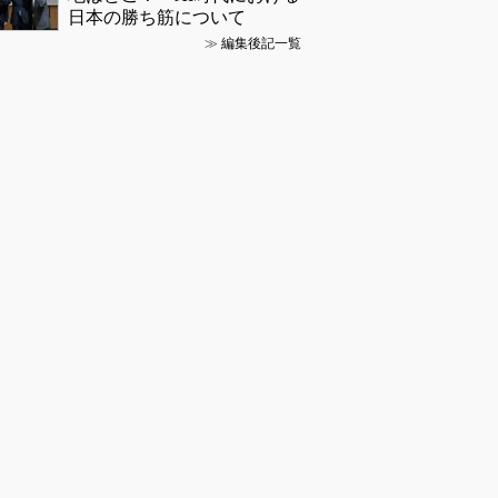
日本の勝ち筋について
≫
編集後記一覧