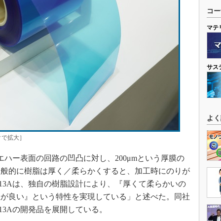
コー
マテ
サス
よく
クで拡大］
エハー表面の回路の凹凸に対し、200μmという厚膜の
一般的に樹脂は厚く／柔らかくすると、加工時にのりが
813Aは、独自の樹脂設計により、『厚くて柔らかいの
性が良い』という特性を実現している」と述べた。同社
13Aの開発品を展開している。