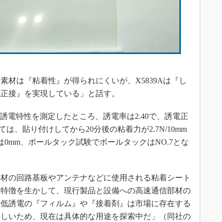
］
材は『粘着性』が得られにくいが、X5839Aは『し
電正接』を実現している」と話す。
誘電特性を測定したところ、誘電率は2.40で、誘電正
ては、貼り付けしてから20分後の粘着力が2.7N/10mm
は0mm、ボールタック試験でボールタックはNO.7とな
材の回路基板やアンテナなどに使用される粘着シート
な特徴を生かして、現行製品と設備への高速通信部材の
「低誘電の『フィルム』や『接着剤』は市場に存在する
珍しいため、現在は具体的な用途を探索中だ」（同社の