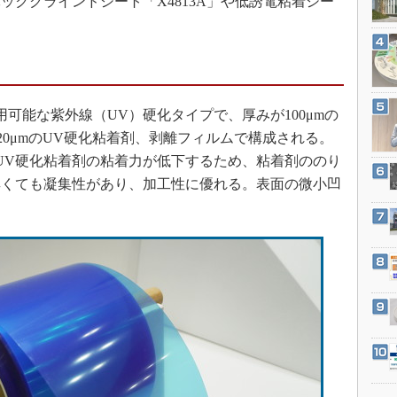
ックグラインドシート「X4813A」や低誘電粘着シー
3Dプリンタ
産業オープンネット展
デジタルツインとCAE
S＆OP
インダストリー4.0
用可能な紫外線（UV）硬化タイプで、厚みが100μmの
イノベーション
、20μmのUV硬化粘着剤、剥離フィルムで構成される。
製造業ビッグデータ
UV硬化粘着剤の粘着力が低下するため、粘着剤ののり
メイドインジャパン
厚くても凝集性があり、加工性に優れる。表面の微小凹
植物工場
知財マネジメント
海外生産
グローバル設計・開発
制御セキュリティ
新型コロナへの対応