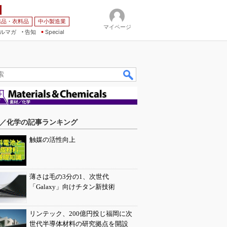
薬品・衣料品
中小製造業
マイページ
ルマガ
告知
Special
／化学の記事ランキング
触媒の活性向上
薄さは毛の3分の1、次世代
「Galaxy」向けチタン新技術
リンテック、200億円投じ福岡に次
世代半導体材料の研究拠点を開設