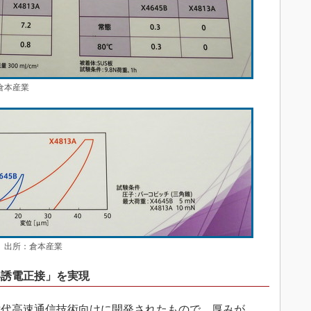
倉本産業
］ 出所：倉本産業
い誘電正接」を実現
次世代高速通信技術向けに開発されたもので、厚みが