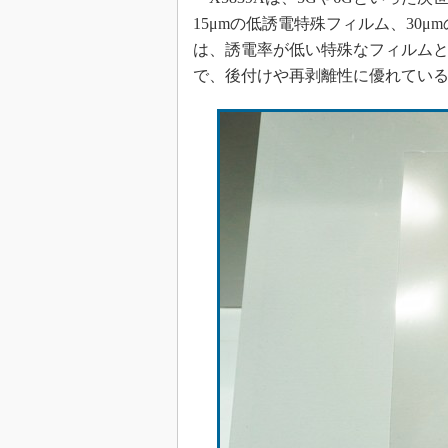
15μmの低誘電特殊フィルム、30
は、誘電率が低い特殊なフィルム
で、後付けや再剥離性に優れてい