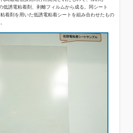
μmの低誘電粘着剤、剥離フィルムから成る。同シート
と粘着剤を用いた低誘電粘着シートを組み合わせたもの
る。