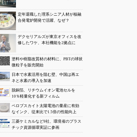
定年退職した理系シニア人材が核融
合発電炉開発で活躍、なぜ？
デクセリアルズが東京オフィスを改
修したワケ、本社機能を2拠点に
塗料や樹脂改質材の材料に、PBTの球状
微粒子を販売開始
日本で水素活用を阻む壁、中国は再エ
ネと水素の導入を加速
脱銅箔、リチウムイオン電池セルを
10％軽量化する新フィルム
ペロブスカイト太陽電池の量産に有効
なインク、従来比で1.5倍の性能向上
三菱ケミカルなど9社、環境省のプラス
チック資源循環実証に参画