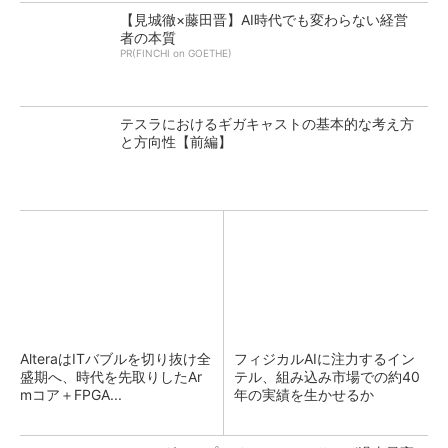
【見城徹×藤田晋】AI時代でも変わらない経営
者の本質
PR(FINCHI on GOETHE)
テスラにおけるギガキャストの基本的な考え方
と方向性【前編】
AlteraはITバブルを切り抜け全
フィジカルAIに注力するイン
盛期へ、時代を先取りしたAr
テル、組み込み市場での約40
mコア＋FPGA...
年の実績を生かせるか