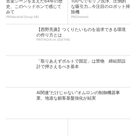
音楽シーンを支えた64年の歴
100℃でモップ洗浄、圧倒的
史、このヘッドホンで感じて
な吸引力…今注目のロボット掃
みて
除機
PR(Marshall Group AB)
PR(Dreame)
【西野亮廣】つくりたいものを追求できる環境
の作り方とは
PR(FINCHI on GOETHE)
「取りあえずボルトで固定」は禁物 締結部設
計で押さえるべき基本
AI関連“だけじゃない”オムロンの制御機器事
業、地道な顧客基盤強化が結実