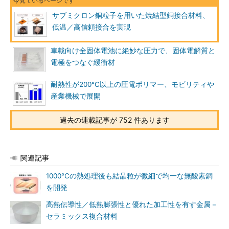
サブミクロン銅粒子を用いた焼結型銅接合材料、
低温／高信頼接合を実現
車載向け全固体電池に絶妙な圧力で、固体電解質と
電極をつなぐ緩衝材
耐熱性が200℃以上の圧電ポリマー、モビリティや
産業機械で展開
過去の連載記事が 752 件あります
関連記事
1000℃の熱処理後も結晶粒が微細で均一な無酸素銅
を開発
高熱伝導性／低熱膨張性と優れた加工性を有す金属－
セラミックス複合材料