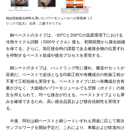
焼結型銅接合材料を用いたパワーモジュールへの実装例［ク
リックで拡大］ 出所：三菱マテリアル
銅ペーストのタイプは、-50℃と200℃の温度環境下における
冷熱サイクル試験（1000サイクル）後も、初期状態から接合組織
を保てる。さらに、加圧接合時の課題である被接合物の位置ずれ
を抑制するペースト組成や接合プロセスを実現する。
銅シートのタイプは、ハンドリング性に優れ、搬送やセットが
容易だ。ペーストで必須となる印刷工程や有機成分の乾燥工程が
不要で工程短縮も実現する。ペーストタイプに比べ有機成分含有
量が少なく、大面積のパワーモジュールでも空隙（ボイド）の発
生を抑えられて、均一な接合が行える。ペーストタイプよりも厚
みを確保できるため、高い接合品質および接合信頼性を実現す
る。
今後、同社は銅ペーストと銅シートいずれも用途に応じて順次
サンプルワークを開始予定だ。これにより、車載および鉄道向け