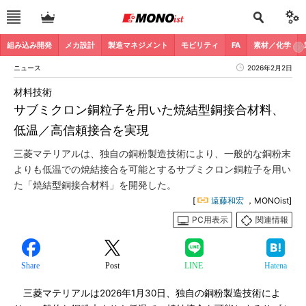
組み込み開発
メカ設計
製造マネジメント
モビリティ
FA
素材／化学
ニュース
2026年2月2日
材料技術
サブミクロン銅粒子を用いた焼結型銅接合材料、
低温／高信頼接合を実現
三菱マテリアルは、独自の銅粉製造技術により、一般的な銅粉末
よりも低温での焼結接合を可能とするサブミクロン銅粒子を用い
た「焼結型銅接合材料」を開発した。
[
遠藤和宏
，MONOist]
PC用表示
関連情報
Share
Post
LINE
Hatena
三菱マテリアルは2026年1月30日、独自の銅粉製造技術によ