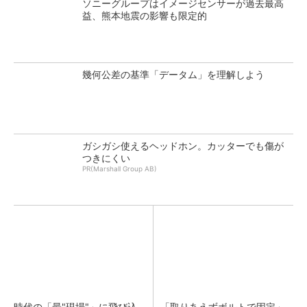
ソニーグループはイメージセンサーが過去最高
益、熊本地震の影響も限定的
幾何公差の基準「データム」を理解しよう
ガシガシ使えるヘッドホン。カッターでも傷が
つきにくい
PR(Marshall Group AB)
時代の「最"現場"」に飛び込
「取りあえずボルトで固定」