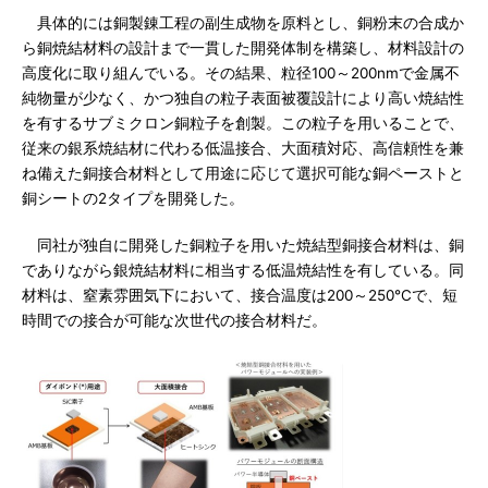
具体的には銅製錬工程の副生成物を原料とし、銅粉末の合成か
ら銅焼結材料の設計まで一貫した開発体制を構築し、材料設計の
高度化に取り組んでいる。その結果、粒径100～200nmで金属不
純物量が少なく、かつ独自の粒子表面被覆設計により高い焼結性
を有するサブミクロン銅粒子を創製。この粒子を用いることで、
従来の銀系焼結材に代わる低温接合、大面積対応、高信頼性を兼
ね備えた銅接合材料として用途に応じて選択可能な銅ペーストと
銅シートの2タイプを開発した。
同社が独自に開発した銅粒子を用いた焼結型銅接合材料は、銅
でありながら銀焼結材料に相当する低温焼結性を有している。同
材料は、窒素雰囲気下において、接合温度は200～250℃で、短
時間での接合が可能な次世代の接合材料だ。