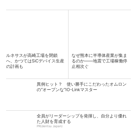
ルネサスが高崎工場を閉鎖
なぜ熊本に半導体産業が集ま
へ、かつてはSiCデバイス生産
るのか――地震で工場稼働停
の計画も
止相次ぐ
異例ヒット？ 使い勝手にこだわったオムロン
の“オープンな”IO-Linkマスター
全員がリーダーシップを発揮し、自分より優れ
た人財を育成する
PR(dentsu Japan)