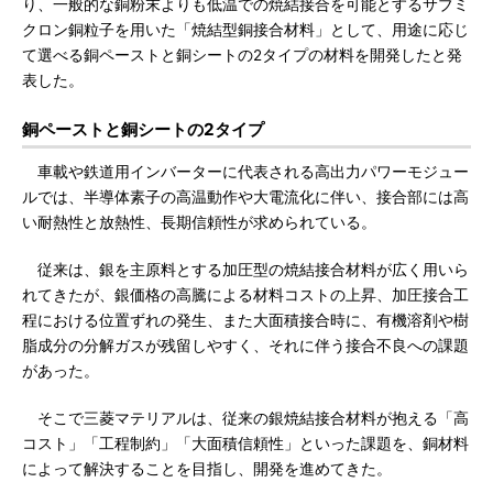
り、一般的な銅粉末よりも低温での焼結接合を可能とするサブミ
クロン銅粒子を用いた「焼結型銅接合材料」として、用途に応じ
て選べる銅ペーストと銅シートの2タイプの材料を開発したと発
表した。
銅ペーストと銅シートの2タイプ
車載や鉄道用インバーターに代表される高出力パワーモジュー
ルでは、半導体素子の高温動作や大電流化に伴い、接合部には高
い耐熱性と放熱性、長期信頼性が求められている。
従来は、銀を主原料とする加圧型の焼結接合材料が広く用いら
れてきたが、銀価格の高騰による材料コストの上昇、加圧接合工
程における位置ずれの発生、また大面積接合時に、有機溶剤や樹
脂成分の分解ガスが残留しやすく、それに伴う接合不良への課題
があった。
そこで三菱マテリアルは、従来の銀焼結接合材料が抱える「高
コスト」「工程制約」「大面積信頼性」といった課題を、銅材料
によって解決することを目指し、開発を進めてきた。