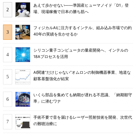
あえて歩かせない――準国産ヒューマノイド「D1」登
場、現場稼働で日本の勝ち筋へ
フィジカルAIに注力するインテル、組み込み市場での約
40年の実績を生かせるか
シリコン量子コンピュータの量産開発へ、インテルの
18Aプロセスを活用
AI関連“だけじゃない”オムロンの制御機器事業、地道な
顧客基盤強化が結実
いくら部品を集めても納期が遅れる不思議、「納期順守
率」に潜むワナ
手術不要で音を届けるレーザー照射技術を開発、次世代
の難聴治療に