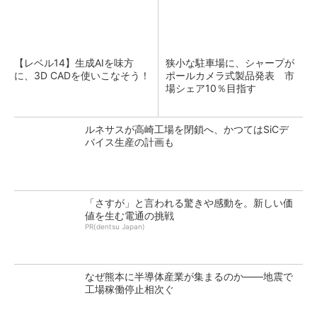
【レベル14】生成AIを味方
狭小な駐車場に、シャープが
に、3D CADを使いこなそう！
ポールカメラ式製品発表 市
場シェア10％目指す
ルネサスが高崎工場を閉鎖へ、かつてはSiCデ
バイス生産の計画も
「さすが」と言われる驚きや感動を。新しい価
値を生む電通の挑戦
PR(dentsu Japan)
なぜ熊本に半導体産業が集まるのか――地震で
工場稼働停止相次ぐ