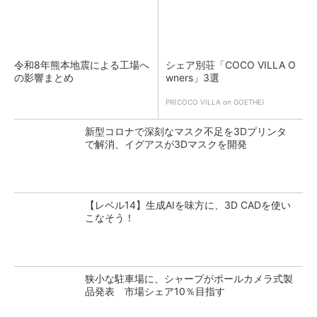
令和8年熊本地震による工場へ
シェア別荘「COCO VILLA O
の影響まとめ
wners」3選
PR(COCO VILLA on GOETHE)
新型コロナで深刻なマスク不足を3Dプリンタ
で解消、イグアスが3Dマスクを開発
【レベル14】生成AIを味方に、3D CADを使い
こなそう！
狭小な駐車場に、シャープがポールカメラ式製
品発表 市場シェア10％目指す