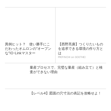
異例ヒット？ 使い勝手にこ
【西野亮廣】つくりたいもの
だわったオムロンの“オープン
を追求できる環境の作り方と
な”IO-Linkマスター
は
PR(FINCHI on GOETHE)
量産プロセスで、完璧な量産（組み立て）と検
査ができない理由
【レベル4】図面の穴寸法の表記を攻略せよ！