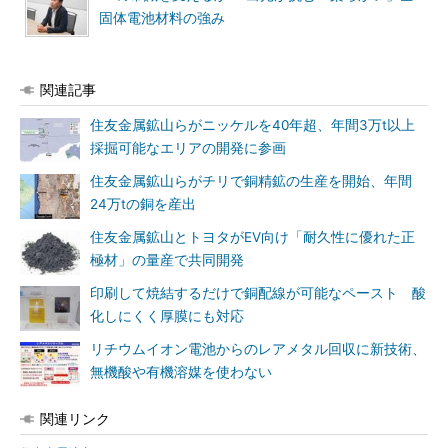
固体電池材料の強み
関連記事
住友金属鉱山らがニッケルを40年超、年間3万t以上
採掘可能なエリアの開発に参画
住友金属鉱山らがチリで銅精鉱の生産を開始、年間
24万tの銅を産出
住友金属鉱山とトヨタがEV向け「耐久性に優れた正
極材」の量産で共同開発
印刷して焼結するだけで銅配線が可能なペースト 酸
化しにくく厚膜にも対応
リチウムイオン電池からのレアメタル回収に新技術、
無機酸や有機溶媒を使わない
関連リンク