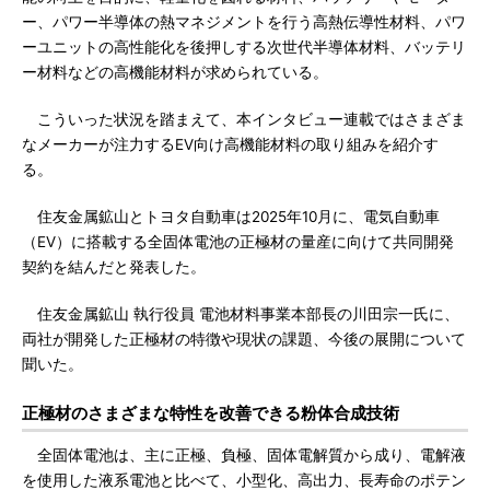
ー、パワー半導体の熱マネジメントを行う高熱伝導性材料、パワ
ーユニットの高性能化を後押しする次世代半導体材料、バッテリ
ー材料などの高機能材料が求められている。
こういった状況を踏まえて、本インタビュー連載ではさまざま
なメーカーが注力するEV向け高機能材料の取り組みを紹介す
る。
住友金属鉱山とトヨタ自動車は2025年10月に、電気自動車
（EV）に搭載する全固体電池の正極材の量産に向けて共同開発
契約を結んだと発表した。
住友金属鉱山 執行役員 電池材料事業本部長の川田宗一氏に、
両社が開発した正極材の特徴や現状の課題、今後の展開について
聞いた。
正極材のさまざまな特性を改善できる粉体合成技術
全固体電池は、主に正極、負極、固体電解質から成り、電解液
を使用した液系電池と比べて、小型化、高出力、長寿命のポテン