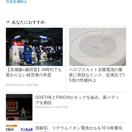
住友金属鉱山
あなたにおすすめ
【見城徹×藤田晋】AI時代でも
ペロブスカイト太陽電池の量
変わらない経営者の本質
産に有効なインク、従来比で1.
5倍の性能向上
PR(FINCHI on GOETHE)
GOETHEとFINCHIがタッグを組み、新メディ
アを創設
PR(FINCHI on GOETHE)
脱銅箔、リチウムイオン電池セルを10％軽量化