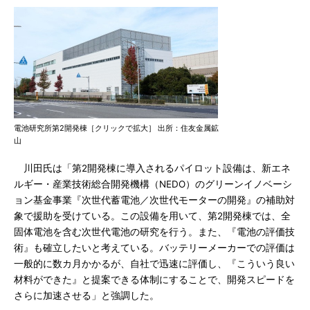
電池研究所第2開発棟［クリックで拡大］ 出所：住友金属鉱
山
川田氏は「第2開発棟に導入されるパイロット設備は、新エネ
ルギー・産業技術総合開発機構（NEDO）のグリーンイノベーシ
ョン基金事業『次世代蓄電池／次世代モーターの開発』の補助対
象で援助を受けている。この設備を用いて、第2開発棟では、全
固体電池を含む次世代電池の研究を行う。また、『電池の評価技
術』も確立したいと考えている。バッテリーメーカーでの評価は
一般的に数カ月かかるが、自社で迅速に評価し、『こういう良い
材料ができた』と提案できる体制にすることで、開発スピードを
さらに加速させる」と強調した。