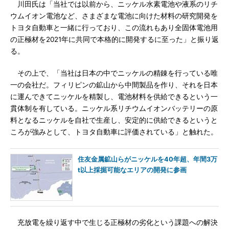
川田氏は「当社では以前から、ニッケル水素電池や液系のリチ
ウムイオン電池など、さまざまな電池に向けた材料の研究開発を
トヨタ自動車と一緒に行っており、この流れもあり全固体電池用
の正極材を2021年に共同で本格的に開発するに至った」と振り返
る。
その上で、「当社は日本の中でニッケルの精錬を行っている唯
一の会社だ。フィリピンの鉱山から中間製品を作り、それを日本
に運んできてニッケルを精製し、電池材料を供給できるという一
貫体制を有している。ニッケル系リチウムイオンバッテリーの原
料となるニッケルを自社で生産し、安定的に供給できるというと
ころが強みとして、トヨタ自動車に評価されている」と触れた。
住友金属鉱山らがニッケルを40年超、年間3万
t以上採掘可能なエリアの開発に参画
充放電を繰り返す中で生じる正極材の劣化という課題への解決