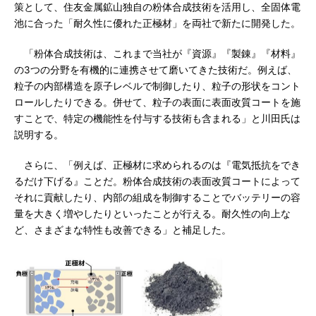
策として、住友金属鉱山独自の粉体合成技術を活用し、全固体電
池に合った「耐久性に優れた正極材」を両社で新たに開発した。
「粉体合成技術は、これまで当社が『資源』『製錬』『材料』
の3つの分野を有機的に連携させて磨いてきた技術だ。例えば、
粒子の内部構造を原子レベルで制御したり、粒子の形状をコント
ロールしたりできる。併せて、粒子の表面に表面改質コートを施
すことで、特定の機能性を付与する技術も含まれる」と川田氏は
説明する。
さらに、「例えば、正極材に求められるのは『電気抵抗をでき
るだけ下げる』ことだ。粉体合成技術の表面改質コートによって
それに貢献したり、内部の組成を制御することでバッテリーの容
量を大きく増やしたりといったことが行える。耐久性の向上な
ど、さまざまな特性も改善できる」と補足した。