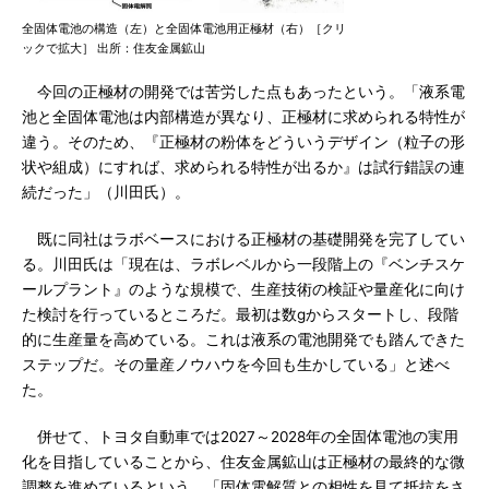
全固体電池の構造（左）と全固体電池用正極材（右）［クリ
ックで拡大］ 出所：住友金属鉱山
今回の正極材の開発では苦労した点もあったという。「液系電
池と全固体電池は内部構造が異なり、正極材に求められる特性が
違う。そのため、『正極材の粉体をどういうデザイン（粒子の形
状や組成）にすれば、求められる特性が出るか』は試行錯誤の連
続だった」（川田氏）。
既に同社はラボベースにおける正極材の基礎開発を完了してい
る。川田氏は「現在は、ラボレベルから一段階上の『ベンチスケ
ールプラント』のような規模で、生産技術の検証や量産化に向け
た検討を行っているところだ。最初は数gからスタートし、段階
的に生産量を高めている。これは液系の電池開発でも踏んできた
ステップだ。その量産ノウハウを今回も生かしている」と述べ
た。
併せて、トヨタ自動車では2027～2028年の全固体電池の実用
化を目指していることから、住友金属鉱山は正極材の最終的な微
調整を進めているという。「固体電解質との相性を見て抵抗をさ