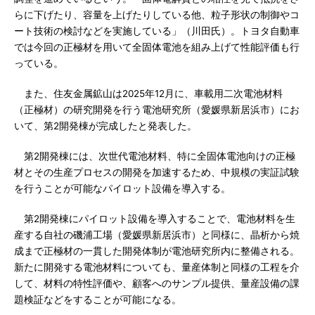
らに下げたり、容量を上げたりしている他、粒子形状の制御やコ
ート技術の検討などを実施している」（川田氏）。トヨタ自動車
では今回の正極材を用いて全固体電池を組み上げて性能評価も行
っている。
また、住友金属鉱山は2025年12月に、車載用二次電池材料
（正極材）の研究開発を行う電池研究所（愛媛県新居浜市）にお
いて、第2開発棟が完成したと発表した。
第2開発棟には、次世代電池材料、特に全固体電池向けの正極
材とその生産プロセスの開発を加速するため、中規模の実証試験
を行うことが可能なパイロット設備を導入する。
第2開発棟にパイロット設備を導入することで、電池材料を生
産する自社の磯浦工場（愛媛県新居浜市）と同様に、晶析から焼
成まで正極材の一貫した開発体制が電池研究所内に整備される。
新たに開発する電池材料についても、量産体制と同様の工程を介
して、材料の特性評価や、顧客へのサンプル提供、量産設備の課
題検証などをすることが可能になる。