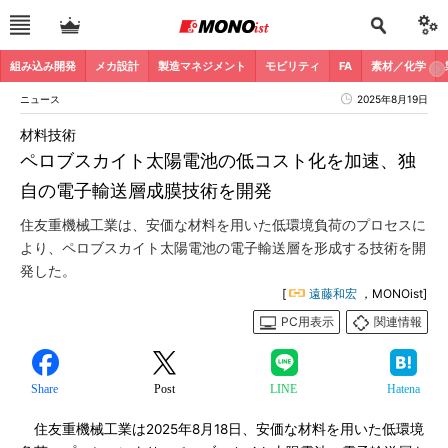
組み込み開発
メカ設計
製造マネジメント
モビリティ
FA
素材／化学
ニュース
2025年8月19日
材料技術
ペロブスカイト太陽電池の低コスト化を加速、独
自の電子輸送層成膜技術を開発
住友重機械工業は、安価な材料を用いた低環境負荷のプロセスに
より、ペロブスカイト太陽電池の電子輸送層を形成する技術を開
発した。
[
遠藤和宏
，MONOist]
PC用表示
関連情報
Share
Post
LINE
Hatena
住友重機械工業は2025年8月18日、安価な材料を用いた低環境