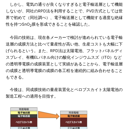
しかし、電気の通りが良くなりすぎると電子輸送層として機能
しないが、同社のRPD法を利用することで、PVD方式としては世
界で初めて（同社調べ）、電子輸送層として機能する適度な絶縁
性を持つSnO
膜を形成できることを確認した。
2
今回の技術は、現在各メーカーで検討が進められている電子輸
送層の成膜方法と比べて量産性が高い他、生産コストも大幅に下
げられるという。また、RPD法は太陽電池、フラットパネルディ
スプレイ、有機ELパネル向けの酸化インジウムスズ（ITO）など
の透明導電膜の成膜装置として実績があることから、電子輸送層
の成膜と透明導電膜の成膜の各工程を連続的に組み合わせること
もできる。
今後は、同成膜技術の量産装置化とペロブスカイト太陽電池の
製造工程への適用を目指す。