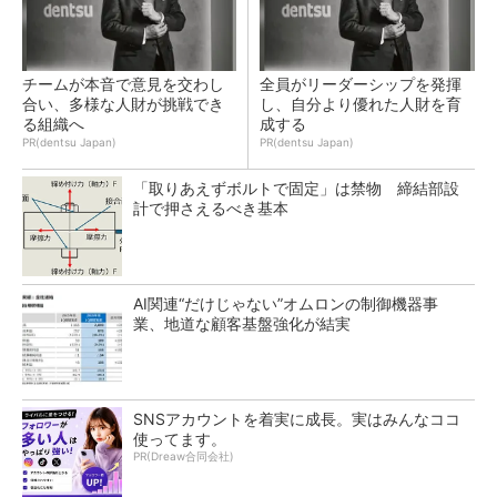
チームが本音で意見を交わし
全員がリーダーシップを発揮
合い、多様な人財が挑戦でき
し、自分より優れた人財を育
る組織へ
成する
PR(dentsu Japan)
PR(dentsu Japan)
「取りあえずボルトで固定」は禁物 締結部設
計で押さえるべき基本
AI関連“だけじゃない”オムロンの制御機器事
業、地道な顧客基盤強化が結実
SNSアカウントを着実に成長。実はみんなココ
使ってます。
PR(Dreaw合同会社)