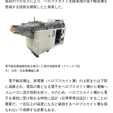
負荷のプロセスにより、ペロブスカイト太陽電池の電子輸送層を
形成する技術を開発したと発表した。
電子輸送層成膜技術を確立した真空成膜装置［クリックで拡
大］ 出所：住友重機械工業
電子輸送層は、発電層（ペロブスカイト層）の上部または下部
に成膜され、電気の素となる電子をペロブスカイト層から電極へ
スムーズに流す役割を担う。そのため、ペロブスカイト層から電
子を適切に受け取れる特性に設計（伝導帯準位設計）することが
重要だ。一定以上の温度になると破損するペロブスカイト層を損
なわないで成膜する必要もある。