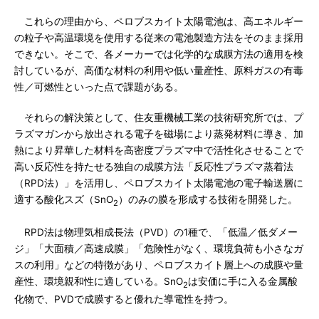
これらの理由から、ペロブスカイト太陽電池は、高エネルギー
の粒子や高温環境を使用する従来の電池製造方法をそのまま採用
できない。そこで、各メーカーでは化学的な成膜方法の適用を検
討しているが、高価な材料の利用や低い量産性、原料ガスの有毒
性／可燃性といった点で課題がある。
それらの解決策として、住友重機械工業の技術研究所では、プ
ラズマガンから放出される電子を磁場により蒸発材料に導き、加
熱により昇華した材料を高密度プラズマ中で活性化させることで
高い反応性を持たせる独自の成膜方法「反応性プラズマ蒸着法
（RPD法）」を活用し、ペロブスカイト太陽電池の電子輸送層に
適する酸化スズ（SnO
）のみの膜を形成する技術を開発した。
2
RPD法は物理気相成長法（PVD）の1種で、「低温／低ダメー
ジ」「大面積／高速成膜」「危険性がなく、環境負荷も小さなガ
スの利用」などの特徴があり、ペロブスカイト層上への成膜や量
産性、環境親和性に適している。SnO
は安価に手に入る金属酸
2
化物で、PVDで成膜すると優れた導電性を持つ。