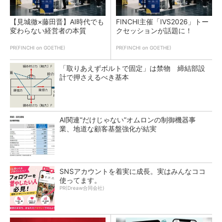
【見城徹×藤田晋】AI時代でも
FINCHI主催「IVS2026」トー
変わらない経営者の本質
クセッションが話題に！
PR(FINCHI on GOETHE)
PR(FINCHI on GOETHE)
「取りあえずボルトで固定」は禁物 締結部設
計で押さえるべき基本
AI関連“だけじゃない”オムロンの制御機器事
業、地道な顧客基盤強化が結実
SNSアカウントを着実に成長。実はみんなココ
使ってます。
PR(Dreaw合同会社)