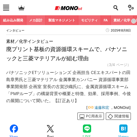
組み込み開発
メカ設計
製造マネジメント
モビリティ
FA
素材／化学
インタビュー
2025年8月8日
素材／化学インタビュー
廃プリント基板の資源循環スキームで、パナソニ
ックと三菱マテリアルが組む理由
（3/4 ページ）
パナソニックETソリューションズ 企画担当 CEエキスパートの田
島章男氏と三菱マテリアル 金属事業カンパニー 資源循環事業部
事業開発部 企画室 室長の古賀沙織氏に、金属資源循環スキーム
「PMPループ」の構築背景や概要と特徴、効果、採用事例、今後
の展開について聞いた。【訂正あり】
[
遠藤和宏
，MONOist]
PC用表示
関連情報
Share
Post
LINE
Hatena