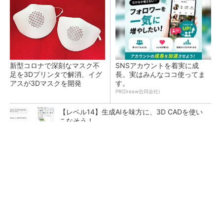
新型コロナで深刻なマスク不
SNSアカウントを着実に成
足を3Dプリンタで解消、イグ
長。実はみんなココ使ってま
アスが3Dマスクを開発
す。
PR(Dreaw合同会社)
【レベル14】生成AIを味方に、3D CADを使い
こなそう！
令和8年熊本地震による工場への影響まとめ
狭小な駐車場に、シャープがポールカメラ式製