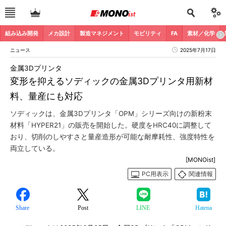
組み込み開発
メカ設計
製造マネジメント
モビリティ
FA
素材／化学
ニュース
2025年7月17日
金属3Dプリンタ
変形を抑えるソディックの金属3Dプリンタ用新材
料、量産にも対応
ソディックは、金属3Dプリンタ「OPM」シリーズ向けの新粉末
材料「HYPER21」の販売を開始した。硬度をHRC40に調整して
おり、切削のしやすさと量産造形が可能な耐摩耗性、強度特性を
両立している。
[MONOist]
PC用表示
関連情報
Share
Post
LINE
Hatena