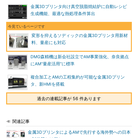
金属3Dプリンタ向け真空脱脂焼結炉に自動レシピ
生成機能、最適な熱処理条件算出
変形を抑えるソディックの金属3Dプリンタ用新材
料、量産にも対応
DMG森精機は新会社設立でAM事業強化、奈良拠点
にAM“量産活用”に標準
複合加工とAMの工程集約が可能な金属3Dプリン
タ、新HMIを搭載
過去の連載記事が 56 件あります
関連記事
金属3DプリンタによるAMで先行する海外勢への日本