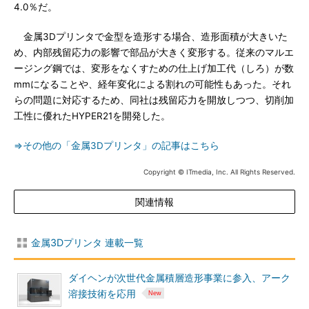
4.0％だ。
金属3Dプリンタで金型を造形する場合、造形面積が大きいた
め、内部残留応力の影響で部品が大きく変形する。従来のマルエ
ージング鋼では、変形をなくすための仕上げ加工代（しろ）が数
mmになることや、経年変化による割れの可能性もあった。それ
らの問題に対応するため、同社は残留応力を開放しつつ、切削加
工性に優れたHYPER21を開発した。
⇒その他の「金属3Dプリンタ」の記事はこちら
Copyright © ITmedia, Inc. All Rights Reserved.
関連情報
金属3Dプリンタ 連載一覧
ダイヘンが次世代金属積層造形事業に参入、アーク
溶接技術を応用