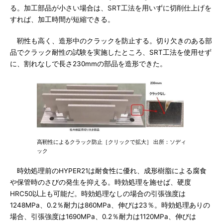
る。加工部品が小さい場合は、SRT工法を用いずに切削仕上げを
すれば、加工時間が短縮できる。
靭性も高く、造形中のクラックを防止する。切り欠きのある部
品でクラック耐性の試験を実施したところ、SRT工法を使用せず
に、割れなしで長さ230mmの部品を造形できた。
高靭性によるクラック防止［クリックで拡大］ 出所：ソディ
ック
時効処理前のHYPER21は耐食性に優れ、成形樹脂による腐食
や保管時のさびの発生を抑える。時効処理を施せば、硬度
HRC50以上も可能だ。時効処理なしの場合の引張強度は
1248MPa、0.2％耐力は860MPa、伸びは23％。時効処理ありの
場合、引張強度は1690MPa、0.2％耐力は1120MPa、伸びは