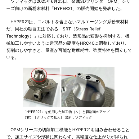
ソディックは2025年6月25日、金属3Dプリンタ「OPM」シリ
ーズ向けの新粉末材料「HYPER21」の販売開始を発表した。
HYPER21は、コバルトを含まないマルエージング系粉末材料
だ。同社の独自工法である「SRT（Stress Relief
Technology）」に対応しており、造形品の変形を抑制する。機
械加工しやすいように造形品の硬度をHRC40に調整しており、
切削のしやすさと、量産が可能な耐摩耗性、強度特性を両立して
いる。
「HYPER21」を使用した加工物（左）と切削面のアップ
（右）［クリックで拡大］ 出所：ソディック
OPMシリーズの切削加工機能とHYPER21を組み合わせること
で、加工サイズや形状に関わらず、高精度な仕上がりが得られ