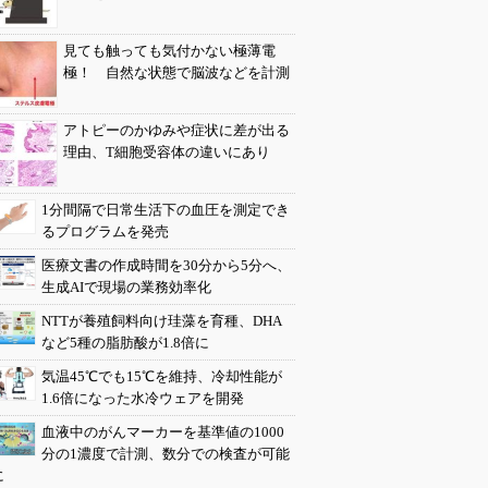
見ても触っても気付かない極薄電
極！ 自然な状態で脳波などを計測
アトピーのかゆみや症状に差が出る
理由、T細胞受容体の違いにあり
1分間隔で日常生活下の血圧を測定でき
るプログラムを発売
医療文書の作成時間を30分から5分へ、
生成AIで現場の業務効率化
NTTが養殖飼料向け珪藻を育種、DHA
など5種の脂肪酸が1.8倍に
気温45℃でも15℃を維持、冷却性能が
1.6倍になった水冷ウェアを開発
血液中のがんマーカーを基準値の1000
分の1濃度で計測、数分での検査が可能
に