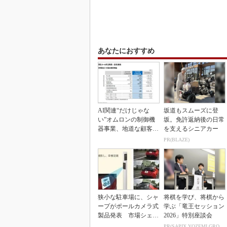
あなたにおすすめ
AI関連“だけじゃな
坂道もスムーズに登
い”オムロンの制御機
坂。免許返納後の日常
器事業、地道な顧客基
を支えるシニアカー
盤強化が結実
PR(BLAZE)
狭小な駐車場に、シャ
将棋を学び、将棋から
ープがポールカメラ式
学ぶ「竜王セッション
製品発表 市場シェア
2026」特別座談会
10％目指す
PR(SAPIX YOZEMI GROUP)