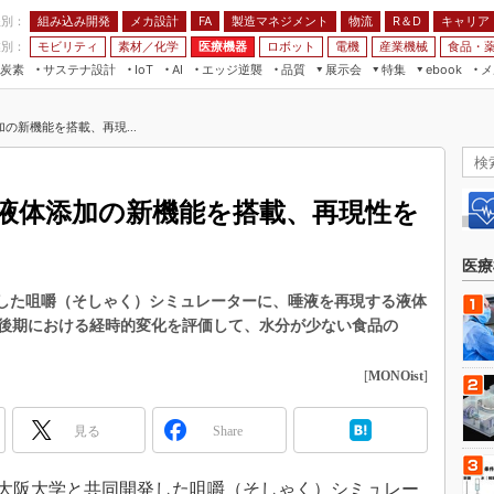
程別：
組み込み開発
メカ設計
製造マネジメント
物流
R＆D
キャリア
FA
業別：
モビリティ
素材／化学
医療機器
ロボット
電機
産業機械
食品・
炭素
サステナ設計
エッジ逆襲
品質
展示会
特集
メ
IoT
AI
ebook
伝承
組み込み開発
CEATEC
読者調査まとめ
編集後記
の新機能を搭載、再現...
JIMTOF
保全
メカ設計
つながるクルマ
組込み/エッジ コンピューティング
ス
 AI
製造マネジメント
5G
展＆IoT/5Gソリューション展
VR／AR
FA
液体添加の新機能を搭載、再現性を
IIFES
モビリティ
フィールドサービス
国際ロボット展
素材／化学
FPGA
医療
ジャパンモビリティショー
組み込み画像技術
発した咀嚼（そしゃく）シミュレーターに、唾液を再現する液体
TECHNO-FRONTIER
後期における経時的変化を評価して、水分が少ない食品の
組み込みモデリング
人テク展
Windows Embedded
[
MONOist
]
スマート工場EXPO
車載ソフト開発
EdgeTech+
見る
Share
ISO26262
日本ものづくりワールド
無償設計ツール
AUTOMOTIVE WORLD
日、大阪大学と共同開発した咀嚼（そしゃく）シミュレー