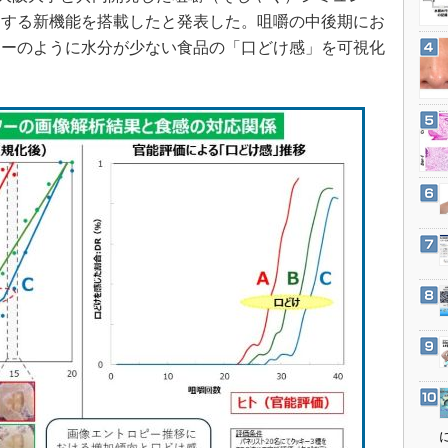
3Dプリンタ
産業オープンネット展
加する新機能を搭載したと発表した。咀嚼の中後期にお
デジタルツインとCAE
キーのように水分が少ない食品の「口どけ感」を可視化
S＆OP
インダストリー4.0
イノベーション
製造業ビッグデータ
メイドインジャパン
植物工場
知財マネジメント
海外生産
グローバル設計・開発
制御セキュリティ
新型コロナへの対応