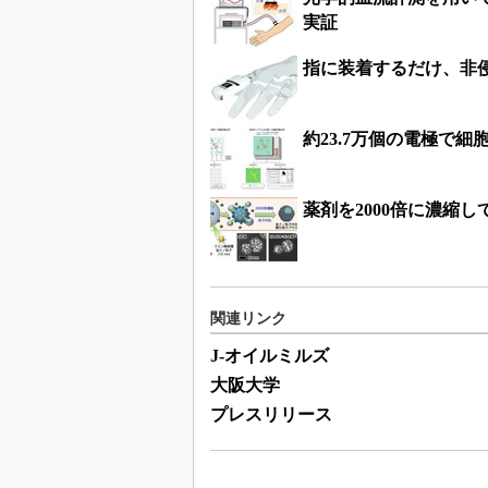
実証
指に装着するだけ、非
約23.7万個の電極で
薬剤を2000倍に濃縮
関連リンク
J-オイルミルズ
大阪大学
プレスリリース