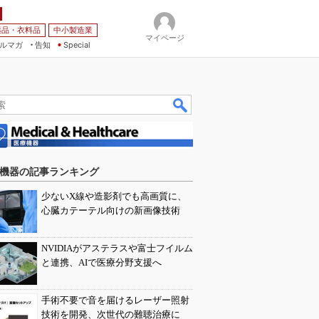
薬品・衣料品
中小製造業
マイページ
ルマガ
告知
Special
機器の記事ランキング
少ないX線や造影剤でも高画質に、
心臓カテーテル向けの新画像技術
NVIDIAがアステラスや富士フイルム
と連携、AIで医療分野支援へ
手術不要で音を届けるレーザー照射
技術を開発、次世代の難聴治療に