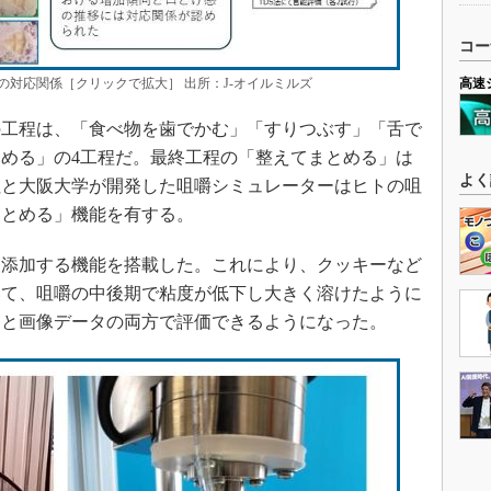
コー
対応関係［クリックで拡大］ 出所：J-オイルミルズ
高速
工程は、「食べ物を歯でかむ」「すりつぶす」「舌で
める」の4工程だ。最終工程の「整えてまとめる」は
よく
社と大阪大学が開発した咀嚼シミュレーターはヒトの咀
まとめる」機能を有する。
添加する機能を搭載した。これにより、クッキーなど
いて、咀嚼の中後期で粘度が低下し大きく溶けたように
タと画像データの両方で評価できるようになった。