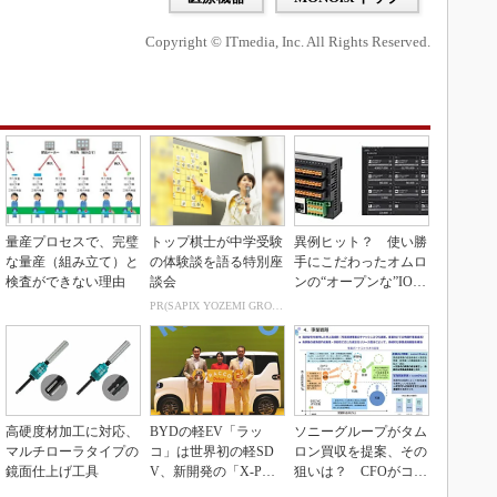
Copyright © ITmedia, Inc. All Rights Reserved.
量産プロセスで、完璧
トップ棋士が中学受験
異例ヒット？ 使い勝
な量産（組み立て）と
の体験談を語る特別座
手にこだわったオムロ
検査ができない理由
談会
ンの“オープンな”IO-L
inkマスター
PR(SAPIX YOZEMI GROUP)
高硬度材加工に対応、
BYDの軽EV「ラッ
ソニーグループがタム
マルチローラタイプの
コ」は世界初の軽SD
ロン買収を提案、その
鏡面仕上げ工具
V、新開発の「X-PAC
狙いは？ CFOがコメ
K」に電動システ...
ント