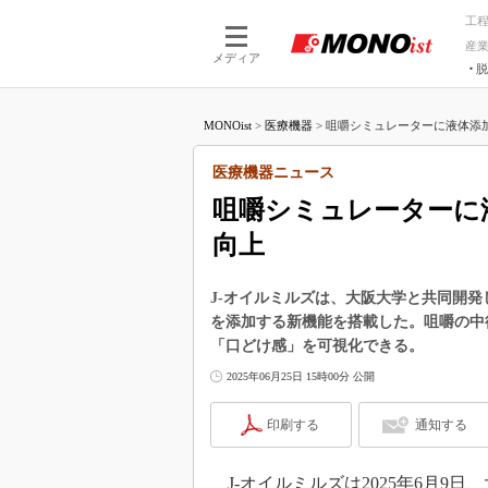
工
産
メディア
脱
つながる技術
AI×技術
MONOist
>
医療機器
>
咀嚼シミュレーターに液体添加
つながる工場
AI×設備
つながるサービ
Physical
医療機器ニュース
咀嚼シミュレーターに
向上
J-オイルミルズは、大阪大学と共同開
を添加する新機能を搭載した。咀嚼の中
「口どけ感」を可視化できる。
2025年06月25日 15時00分 公開
印刷する
通知する
J-オイルミルズは2025年6月9