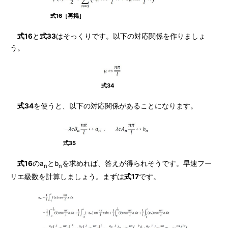
式16［再掲］
式16
と
式33
はそっくりです。以下の対応関係を作りましょ
う。
式34
式34
を使うと、以下の対応関係があることになります。
式35
式16
のa
とb
を求めれば、答えが得られそうです。早速フー
n
n
リエ級数を計算しましょう。まずは
式17
です。