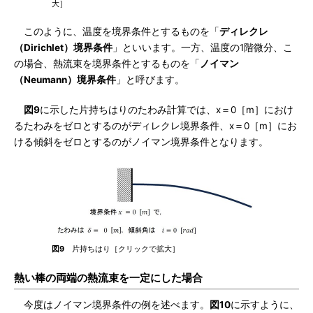
大］
このように、温度を境界条件とするものを「
ディレクレ
（Dirichlet）境界条件
」といいます。一方、温度の1階微分、こ
の場合、熱流束を境界条件とするものを「
ノイマン
（Neumann）境界条件
」と呼びます。
図9
に示した片持ちはりのたわみ計算では、x＝0［m］におけ
るたわみをゼロとするのがディレクレ境界条件、x＝0［m］にお
ける傾斜をゼロとするのがノイマン境界条件となります。
図9
片持ちはり［クリックで拡大］
熱い棒の両端の熱流束を一定にした場合
今度はノイマン境界条件の例を述べます。
図10
に示すように、