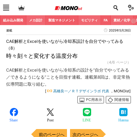
組み込み開発
メカ設計
製造マネジメント
モビリティ
FA
素材／化学
連載
2025年5月26日
CAE解析とExcelを使いながら冷却系設計を自分でやってみる
（8）
時々刻々と変化する温度分布
（4/6 ページ）
CAE解析とExcelを使いながら冷却系の設計を“自分でやってみる
／できるようになる”ことを目指す連載。連載第8回は、非定常熱
伝導問題に取り組む。
[
高橋良一／ＲＴデザインラボ 代表
，MONOist]
PC用表示
関連情報
Share
Post
LINE
Hatena
前のページへ
次のページへ