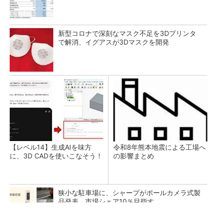
新型コロナで深刻なマスク不足を3Dプリンタ
で解消、イグアスが3Dマスクを開発
【レベル14】生成AIを味方
令和8年熊本地震による工場へ
に、3D CADを使いこなそう！
の影響まとめ
狭小な駐車場に、シャープがポールカメラ式製
品発表 市場シェア10％目指す