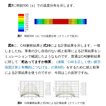
図7
に時刻100［s］での温度分布を示します。
図7
時刻100［s］での温度分布［クリックで拡大］
図8
に、CAE解析結果と
式29
による計算結果を示します。一致
しましたね。筆者の少し自信のない紙と鉛筆による計算結果をシ
ミュレーションで確認したようなものです。普通はCAE解析結果
に対して「
桁あってますか検算
」（
連載「CAEを正しく使い疲労
強度計算と有機的につなげる」の第6回
）をするために紙と鉛筆
による計算結果を使うのですが、今回はこの反対ですね。
図8
CAE解析結果と式29による計算結果［クリックで拡