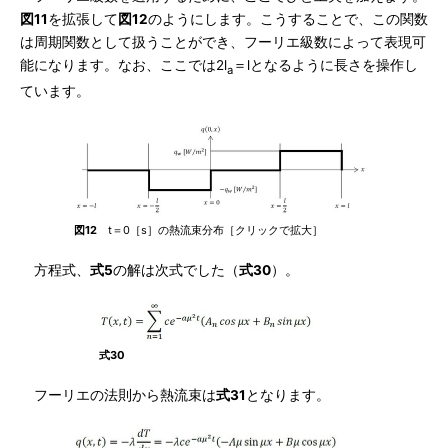
図11
を拡張して
図12
のようにします。こうすることで、この関数
は周期関数として扱うことができ、フーリエ級数によって表現可
能になります。なお、ここでは2l
＝lとなるように長さを操作し
a
ています。
図12
t＝0［s］の熱流束分布［クリックで拡大］
方程式、
式5
の解は次式でした（
式30
）。
式30
フーリエの法則から熱流束は
式31
となります。