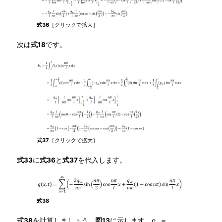
式36
［クリックで拡大］
次は
式18
です。
式37
［クリックで拡大］
式33
に
式36
と
式37
を代入します。
式38
式38
を計算しましょう。
図13
に示します。q
＝