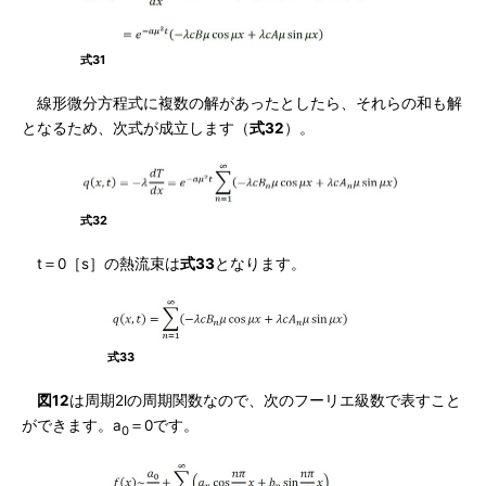
式31
線形微分方程式に複数の解があったとしたら、それらの和も解
となるため、次式が成立します（
式32
）。
式32
t＝0［s］の熱流束は
式33
となります。
式33
図12
は周期2lの周期関数なので、次のフーリエ級数で表すこと
ができます。a
＝0です。
0