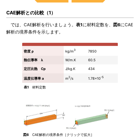
CAE解析との比較（1）
では、CAE解析を行いましょう。
表1
に材料定数を、
図6
にCAE
解析の境界条件を示します。
3
kg/m
密度 ρ
7850
熱伝導率 λ
W/m.K
60.5
定圧比熱 Cp
J/kg.K
434
2
-5
m
/s
1.78×10
温度伝導率 a
表1
材料定数
図6
CAE解析の境界条件［クリックで拡大］