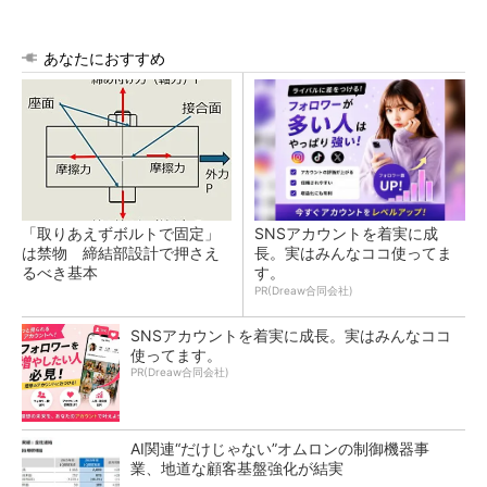
あなたにおすすめ
「取りあえずボルトで固定」
SNSアカウントを着実に成
は禁物 締結部設計で押さえ
長。実はみんなココ使ってま
るべき基本
す。
PR(Dreaw合同会社)
SNSアカウントを着実に成長。実はみんなココ
使ってます。
PR(Dreaw合同会社)
AI関連“だけじゃない”オムロンの制御機器事
業、地道な顧客基盤強化が結実