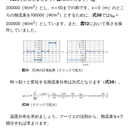
w
2
200000［W/m
］とし、n＝50までの和です。x＝0［m］のとこ
2
ろの熱流束を100000［W/m
］とするために、
式38
ではq
＝
w
2
200000［W/m
］としています。また、
図12
において長さを操
作していました。
図13
式38の計算結果［クリックで拡大］
時々刻々と変化する熱流束分布は次式となります（
式39
）。
式39
［クリックで拡大］
温度分布を求めましょう。フーリエの法則から、熱流束をxで
積分すれば求まります。