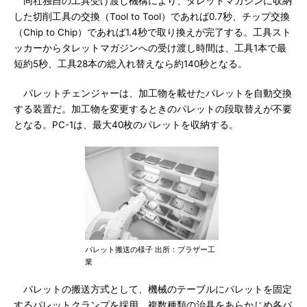
同社独自の工具受け渡し機構により、タレットマガジンに収納
した切削工具の交換（Tool to Tool）であれば0.7秒、チップ交換
（Chip to Chip）であれば1.4秒で取り換えが完了する。工具スト
ッカーからタレットマガジンへの受け渡し時間は、工具1本で最
短約5秒、工具28本の総入れ替えなら約140秒となる。
パレットチェンジャーは、加工物を載せたパレットを自動交換
する装置だ。加工物を変更するときのパレットの段取替えが不要
となる。PC-1は、最大40枚のパレットを収納する。
パレット搬送の様子 出所：ブラザー工
業
パレットの搬送方式として、機械のテーブルにパレットを固定
するパレットクランプを採用。複数種類の治具をあらかじめ各パ