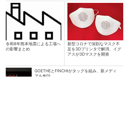
令和8年熊本地震による工場へ
新型コロナで深刻なマスク不
の影響まとめ
足を3Dプリンタで解消、イグ
アスが3Dマスクを開発
GOETHEとFINCHIがタッグを組み、新メディ
アを創設
PR(FINCHI on GOETHE)
【レベル14】生成AIを味方に、3D CADを使い
こなそう！