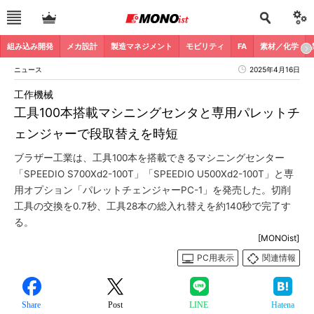
組み込み開発
メカ設計
製造マネジメント
モビリティ
FA
素材／化学
ニュース
2025年4月16日
工作機械
工具100本搭載マシニングセンタと専用パレットチ
ェンジャーで段取替えを時短
ブラザー工業は、工具100本を搭載できるマシニングセンター
「SPEEDIO S700Xd2-100T」「SPEEDIO U500Xd2-100T」と専
用オプション「パレットチェンジャーPC-1」を発売した。切削
工具の交換を0.7秒、工具28本の総入れ替えを約140秒で完了す
る。
[MONOist]
PC用表示
関連情報
Share
Post
LINE
Hatena