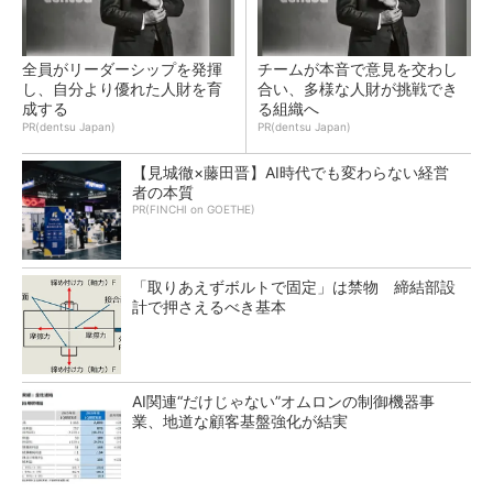
全員がリーダーシップを発揮
チームが本音で意見を交わし
し、自分より優れた人財を育
合い、多様な人財が挑戦でき
成する
る組織へ
PR(dentsu Japan)
PR(dentsu Japan)
【見城徹×藤田晋】AI時代でも変わらない経営
者の本質
PR(FINCHI on GOETHE)
「取りあえずボルトで固定」は禁物 締結部設
計で押さえるべき基本
AI関連“だけじゃない”オムロンの制御機器事
業、地道な顧客基盤強化が結実