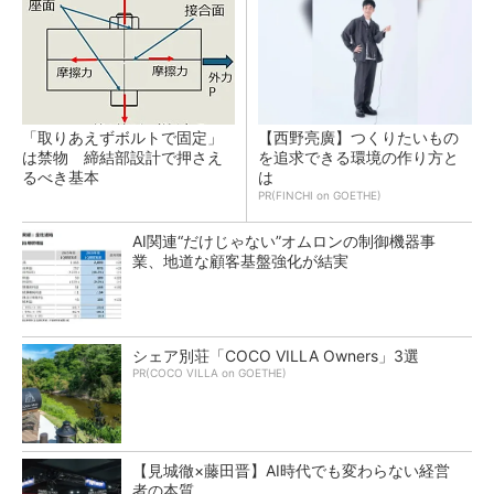
「取りあえずボルトで固定」
【西野亮廣】つくりたいもの
は禁物 締結部設計で押さえ
を追求できる環境の作り方と
るべき基本
は
PR(FINCHI on GOETHE)
AI関連“だけじゃない”オムロンの制御機器事
業、地道な顧客基盤強化が結実
シェア別荘「COCO VILLA Owners」3選
PR(COCO VILLA on GOETHE)
【見城徹×藤田晋】AI時代でも変わらない経営
者の本質