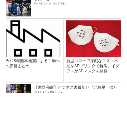
PR(FINCHI on GOETHE)
令和8年熊本地震による工場へ
新型コロナで深刻なマスク不
の影響まとめ
足を3Dプリンタで解消、イグ
アスが3Dマスクを開発
【西野亮廣】ビジネス書最新刊『北極星 僕た
ちはどう働くか』
PR(FINCHI on GOETHE)
【レベル14】生成AIを味方に、3D CADを使い
こなそう！