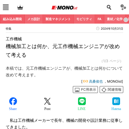
組み込み開発
メカ設計
製造マネジメント
モビリティ
FA
素材／化学
特集
2024年10月31日
工作機械
機械加工とは何か、元工作機械エンジニアが改め
て考える
（1/3 ページ）
本稿では、元工作機械エンジニアが、機械加工とは何かについて
改めて考えます。
[
高桑俊也
，MONOist]
PC用表示
関連情報
Share
Post
LINE
Hatena
私は工作機械メーカーで長年、機械の開発や設計業務に従事し
てきました。