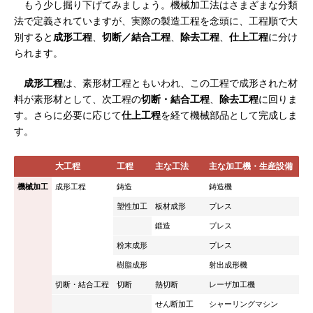
もう少し掘り下げてみましょう。機械加工法はさまざまな分類
法で定義されていますが、実際の製造工程を念頭に、工程順で大
別すると
成形工程
、
切断／結合工程
、
除去工程
、
仕上工程
に分け
られます。
成形工程
は、素形材工程ともいわれ、この工程で成形された材
料が素形材として、次工程の
切断・結合工程
、
除去工程
に回りま
す。さらに必要に応じて
仕上工程
を経て機械部品として完成しま
す。
大工程
工程
主な工法
主な加工機・生産設備
機械加工
成形工程
鋳造
鋳造機
塑性加工
板材成形
プレス
鍛造
プレス
粉末成形
プレス
樹脂成形
射出成形機
切断・結合工程
切断
熱切断
レーザ加工機
せん断加工
シャーリングマシン