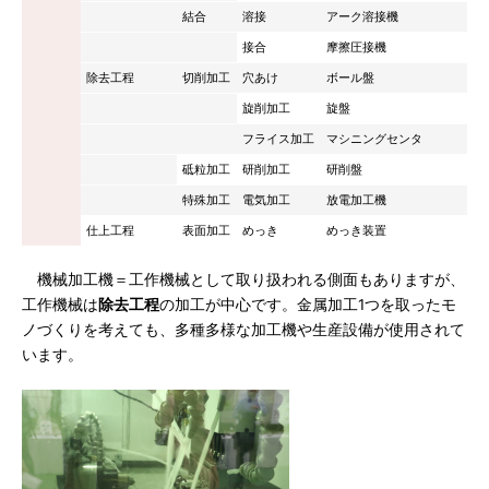
結合
溶接
アーク溶接機
接合
摩擦圧接機
除去工程
切削加工
穴あけ
ボール盤
旋削加工
旋盤
フライス加工
マシニングセンタ
砥粒加工
研削加工
研削盤
特殊加工
電気加工
放電加工機
仕上工程
表面加工
めっき
めっき装置
機械加工機＝工作機械として取り扱われる側面もありますが、
工作機械は
除去工程
の加工が中心です。金属加工1つを取ったモ
ノづくりを考えても、多種多様な加工機や生産設備が使用されて
います。