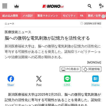
組み込み開発
メカ設計
製造マネジメント
モビリティ
FA
素材／化学
ニュース
2025年3月19日
医療技術ニュース
脳への微弱な電気刺激が記憶力を活性化する
新潟医療福祉大学は、脳への微弱な電気刺激が記憶力の活性化に
寄与する可能性があることを発見した。認知症リハビリテーショ
ンや治療法開発への応用が期待される。
[MONOist]
PC用表示
関連情報
Share
Post
LINE
Hatena
新潟医療福祉大学は2025年2月25日、脳への微弱な電気刺激が
記憶力の活性化に寄与する可能性があることを発表した。認知症
リハビリテーションや治療法開発への応用が期待される。