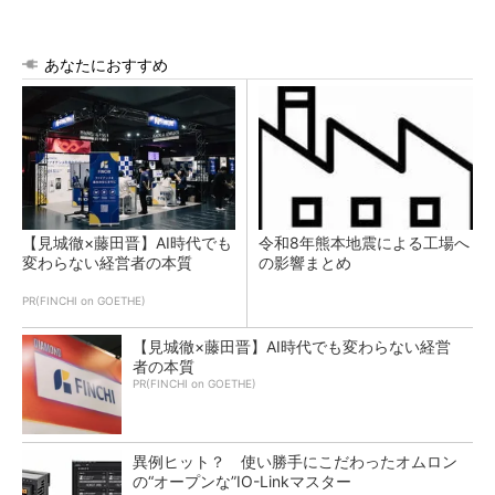
あなたにおすすめ
【見城徹×藤田晋】AI時代でも
令和8年熊本地震による工場へ
変わらない経営者の本質
の影響まとめ
PR(FINCHI on GOETHE)
【見城徹×藤田晋】AI時代でも変わらない経営
者の本質
PR(FINCHI on GOETHE)
異例ヒット？ 使い勝手にこだわったオムロン
の“オープンな”IO-Linkマスター