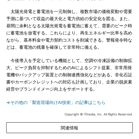
太陽光発電と蓄電池を一元制御し、複数市場の価格変動や需要
予測に基づいて収益の最大化と電力供給の安定化を図る。また、
昼間に余剰となる太陽光発電を蓄電池に蓄えて、需要のピーク時
に蓄電池を放電する。これらにより、再生エネルギー比率を高め
ながら、基本料金や電力契約コストを削減できる。警報発令時な
どは、蓄電池の残量を確保して非常時に備える。
今後導入を予定している機能として、空調や冷凍設備の制御拡
大、ピーク負荷を抑制するためのAIによるシフト提案、非常用発
電機やバックアップ装置との制御連携強化などがある。非化石証
書やカーボンクレジットへの対応も計画しており、企業の脱炭素
経営やブランドイメージ向上をサポートする。
⇒その他の「製造現場向けAI技術」の記事はこちら
Copyright © ITmedia, Inc. All Rights Reserved.
関連情報