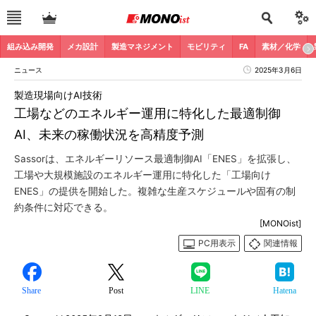
組み込み開発
メカ設計
製造マネジメント
モビリティ
FA
素材／化学
ニュース
2025年3月6日
製造現場向けAI技術
工場などのエネルギー運用に特化した最適制御
AI、未来の稼働状況を高精度予測
Sassorは、エネルギーリソース最適制御AI「ENES」を拡張し、
工場や大規模施設のエネルギー運用に特化した「工場向け
ENES」の提供を開始した。複雑な生産スケジュールや固有の制
約条件に対応できる。
[MONOist]
PC用表示
関連情報
Share
Post
LINE
Hatena