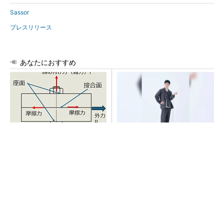
Sassor
プレスリリース
あなたにおすすめ
「取りあえずボルトで固定」
【西野亮廣】つくりたいもの
は禁物 締結部設計で押さえ
を追求できる環境の作り方と
るべき基本
は
PR(FINCHI on GOETHE)
シェア別荘「COCO VILLA Owners」3選
PR(COCO VILLA on GOETHE)