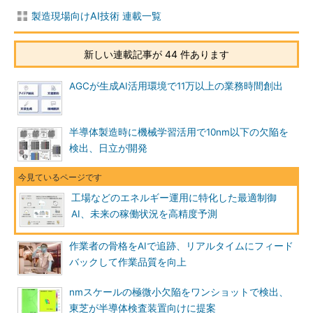
製造現場向けAI技術 連載一覧
新しい連載記事が 44 件あります
AGCが生成AI活用環境で11万以上の業務時間創出
半導体製造時に機械学習活用で10nm以下の欠陥を
検出、日立が開発
工場などのエネルギー運用に特化した最適制御
AI、未来の稼働状況を高精度予測
作業者の骨格をAIで追跡、リアルタイムにフィード
バックして作業品質を向上
nmスケールの極微小欠陥をワンショットで検出、
東芝が半導体検査装置向けに提案