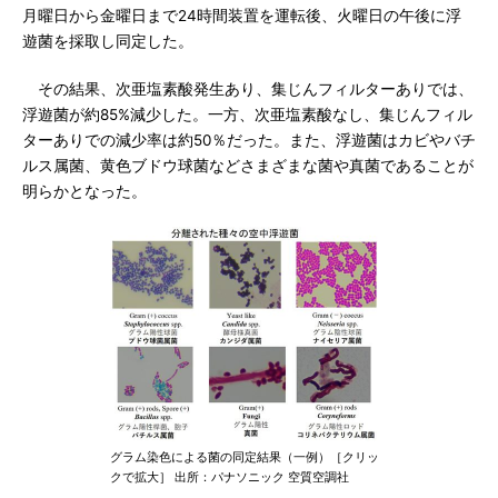
月曜日から金曜日まで24時間装置を運転後、火曜日の午後に浮
遊菌を採取し同定した。
その結果、次亜塩素酸発生あり、集じんフィルターありでは、
浮遊菌が約85%減少した。一方、次亜塩素酸なし、集じんフィル
ターありでの減少率は約50％だった。また、浮遊菌はカビやバチ
ルス属菌、黄色ブドウ球菌などさまざまな菌や真菌であることが
明らかとなった。
グラム染色による菌の同定結果（一例）［クリッ
クで拡大］ 出所：パナソニック 空質空調社