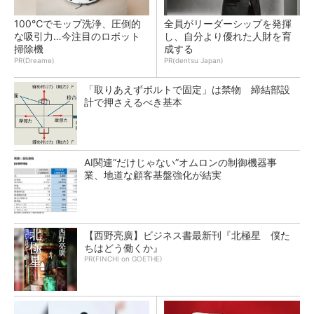
100℃でモップ洗浄、圧倒的
全員がリーダーシップを発揮
な吸引力…今注目のロボット
し、自分より優れた人財を育
掃除機
成する
PR(Dreame)
PR(dentsu Japan)
「取りあえずボルトで固定」は禁物 締結部設
計で押さえるべき基本
AI関連“だけじゃない”オムロンの制御機器事
業、地道な顧客基盤強化が結実
【西野亮廣】ビジネス書最新刊『北極星 僕た
ちはどう働くか』
PR(FINCHI on GOETHE)