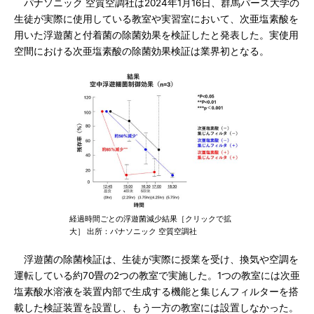
パナソニック 空質空調社は2024年1月16日、群馬パース大学の
生徒が実際に使用している教室や実習室において、次亜塩素酸を
用いた浮遊菌と付着菌の除菌効果を検証したと発表した。実使用
空間における次亜塩素酸の除菌効果検証は業界初となる。
経過時間ごとの浮遊菌減少結果［クリックで拡
大］ 出所：パナソニック 空質空調社
浮遊菌の除菌検証は、生徒が実際に授業を受け、換気や空調を
運転している約70畳の2つの教室で実施した。1つの教室には次亜
塩素酸水溶液を装置内部で生成する機能と集じんフィルターを搭
載した検証装置を設置し、もう一方の教室には設置しなかった。