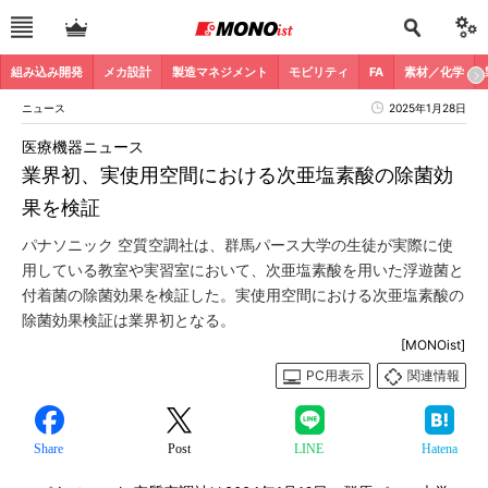
組み込み開発
メカ設計
製造マネジメント
モビリティ
FA
素材／化学
ニュース
2025年1月28日
医療機器ニュース
業界初、実使用空間における次亜塩素酸の除菌効
果を検証
パナソニック 空質空調社は、群馬パース大学の生徒が実際に使
用している教室や実習室において、次亜塩素酸を用いた浮遊菌と
付着菌の除菌効果を検証した。実使用空間における次亜塩素酸の
除菌効果検証は業界初となる。
[MONOist]
PC用表示
関連情報
Share
Post
LINE
Hatena