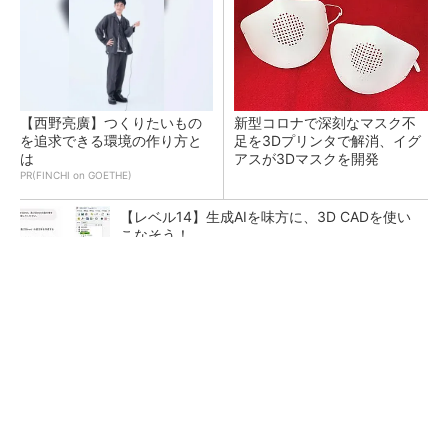
【西野亮廣】つくりたいもの
新型コロナで深刻なマスク不
を追求できる環境の作り方と
足を3Dプリンタで解消、イグ
は
アスが3Dマスクを開発
PR(FINCHI on GOETHE)
【レベル14】生成AIを味方に、3D CADを使い
こなそう！
令和8年熊本地震による工場への影響まとめ
狭小な駐車場に、シャープがポールカメラ式製
品発表 市場シェア10％目指す