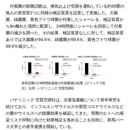
付着菌の除菌試験は、換気および空調を運転している約56畳の
無人の実習室2つに同様の検証装置を設置して実施した。大腸
菌、緑膿菌、黄色ブドウ球菌が付着したシャーレを、検証装置か
ら8m離れた場所に配置し、24時間後にシャーレを回収して付着
菌の減少を調べた。その結果、検証装置なしに対して、検証装置
ありでは大腸菌が94.6％、緑膿菌が99.6％、黄色ブドウ球菌が
99.9％減少した。
各特定菌の24時間経過後の付着菌減少結果［クリックで拡
大］ 出所：パナソニック 空質空調社
パナソニック 空質空調社は、次亜塩素酸について長年研究を
続けており、インフルエンザウイルスや新型コロナウイルスなど
の菌やウイルスへの除菌効果を確認してきた。実際のヒトへの感
染リスク抑制に向けた効果検証を進めることを目的に、群馬パー
ス大学との産学連携を開始している。